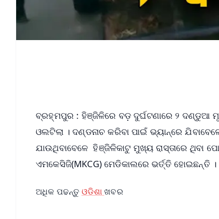
ବ୍ରହ୍ମପୁର : ହିଞ୍ଜିଳିରେ ବଡ଼ ଦୁର୍ଘଟଣାରେ ୨ ଦଣ୍ଡୁଆ 
ଓଲଟିଲା । ଦଣ୍ଡନାଚ କରିବା ପାଇଁ ଭ୍ୟାନ୍‌ରେ ଯିବାବେଳେ 
ଯାଉଥିବାବେଳେ ହିଞ୍ଜିଳିକାଟୁ ମୁଖ୍ୟ ରାସ୍ତାରେ ଥିବା
ଏମକେସିଜି(MKCG) ମେଡିକାଲରେ ଭର୍ତ୍ତି ହୋଇଛନ୍ତି ।
ଅଧିକ ପଢନ୍ତୁ
ଓଡିଶା
ଖବର