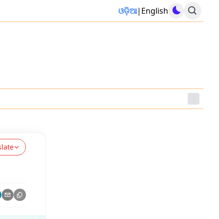
ଓଡ଼ିଆ
|
English
slate