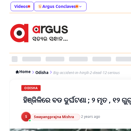
Videos
Argus Conclaves
Home
Odisha
Big-accident-in-hinjili-2-dead-12-serious
ODISHA
ହିଞ୍ଜିଳିରେ ବଡ ଦୁର୍ଘଟଣା ; ୨ ମୃତ , ୧୨ ଗୁ
S
·
2 years ago
Swayangprajna Mishra