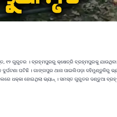
ମୃତ, ୧୨ ଗୁରୁତର । ବ୍ରହ୍ମପୁରରୁ କ୍ଷେତ୍ରି ବ୍ରହ୍ମପୁରକୁ ଯାଉଥିବା
ଦୁର୍ଘଟଣା ଘଟିଛି । ଗାଙ୍ଗପୁର ଥାନା ପାଇଲିପଡ଼ା ଦହିମୁଣ୍ଡୁଳିରୁ ଭ୍ୟ
 ପୋଲରେ ଧକ୍କା ହୋଇଥିଲା ଭ୍ୟାନ୍ । ସମସ୍ତ ଗୁରୁତର ଦଣ୍ଡୁଆ ବ୍ରହ