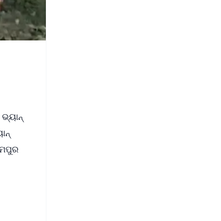
 ଭ୍ୟାନ୍
ାନ୍
୍ମପୁର