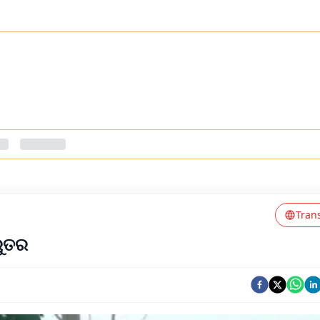
Tran
ରୁତର