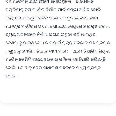
ଏହି ମନ୍ଦିରକୁ ଯାଇ ଫଟୋ ଉଠାଇଥିଲେ । ବାବାମାନେ
ପଚାରିବାରୁ ତମ ମନ୍ଦିର ନିର୍ମାଣ ପାଇଁ ଟଙ୍କା ଆସିବ ବୋଲି
କହିଥିଲେ । କିନ୍ତୁ କିଛିଦିନ ପରେ ଏକ ବୁକଲେଟରେ ବାବା
ମାନଙ୍କ ମନ୍ଦିରର ଫଟୋ ଛପା ଯାଇ ସେଥିରେ ୭ ଲକ୍ଷ ଟଙ୍କା
ବ୍ୟୟ ଅଟକଳରେ ନିର୍ମାଣ କରାଯାଇଥିବା ଦର୍ଶାଯାଇଥିବା
ଦେଖିବାକୁ ପାଇଥିଲେ । କଣ ପାଇଁ ରାଜ୍ୟ ସରକାର ମିଛ ପ୍ରଚାର
କରୁଛନ୍ତୁ ବୋଲି କହିଛନ୍ତ ବାବା ମାନେ । ଆମେ ତିଆରି କରିଥିବା
ମନ୍ଦିକୁ କେମିତି ରାଜ୍ୟ ସରକାର କହିଲେ ସେ ତିଆରି କରିଛନ୍ତି
ବୋଲି । ଯାହାକୁ ନେଉ ସାଧାରଣ ମହଲରେ ମଧ୍ୟ ପ୍ରଶ୍ନ
ଫଠିଛି ।