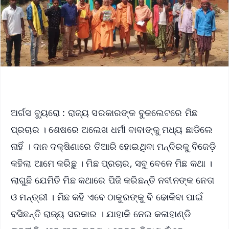
ଅର୍ଗସ ବ୍ୟୁରୋ : ରାଜ୍ୟ ସରକାରଙ୍କ ବୁକଲେଟରେ ମିଛ
ପ୍ରଚାର । ଶେଷରେ ଅଲେଖ ଧର୍ମୀ ବାବାଙ୍କୁ ମଧ୍ୟ ଛାଡିଲେ
ନାହିଁ । ଦାନ ଦକ୍ଷିଣାରେ ତିଆରି ହୋଇଥିବା ମନ୍ଦିରକୁ ବିଜେଡ଼ି
କହିଲା ଆମେ କରିଛୁ । ମିଛ ପ୍ରଚାର, ସବୁ ବେଳେ ମିଛ କଥା ।
ଲାଗୁଛି ଯେମିତି ମିଛ କଥାରେ ପିଜି କରିଛନ୍ତି ନବୀନଙ୍କ ନେତା
ଓ ମନ୍ତ୍ରୀ । ମିଛ କହି ଏବେ ଠାକୁରଙ୍କୁ ବି ଢୋକିବା ପାଇଁ
ବସିଛନ୍ତି ରାଜ୍ୟ ସରକାର । ଯାହାକି ନେଇ କଳାହାଣ୍ଡି