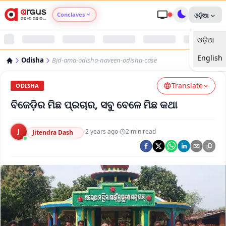
Conclaves
ଓଡ଼ିଆ
ଓଡ଼ିଆ
Argus Agri Vikas
English
Odisha
Bjd-ama-odisha-naveen-odisha-case
Argus Nari Shakti
Translate
ODISHA
Argus Education Next
ବିଜେଡ଼ିର ମିଛ ପ୍ରଚାର, ସବୁ ବେଳେ ମିଛ କଥା
Argus Health Connect
J
·
2 years ago
·
2
min read
Jitendra Dash
Argus Swaad Odisha
Argus Chalo Dekhein Apna Desh