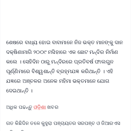
Android - Scan QR
iOS - Scan QR
ଶେଷରେ ବାଧ୍ୟ ହୋଇ ବାବାମାନେ ନିଜ ଭକ୍ତ ମାନଙ୍କୁ ଦାନ
ଦକ୍ଷିଣାମାଗି ୨୦୦୯ ମସିହାରେ ଏକ ଛୋଟ ମନ୍ଦିର ନିର୍ମାଣ
କଲେ । ସେହିଦିନ ଠାରୁ ମନ୍ଦିରରେ ପ୍ରତିବର୍ଷ ଫାଲଗୁନ
ପୂର୍ଣ୍ଣିମାରେ ବିଶ୍ୱଶାନ୍ତି ବ୍ରହ୍ମଯଜ୍ଞ କରିଥାନ୍ତି । ଏହି
ଯଜ୍ଞରେ ଅଞ୍ଚଳର ଅନେକ ମହିମା ଭକ୍ତମାନେ ଯୋଗ
ଦେଇଥାନ୍ତି ।
ଅଧିକ ପଢନ୍ତୁ
ଓଡ଼ିଶା
ଖବର
ଗତ କିଛିଦିନ ତଳେ କୁହୁରା ପଞ୍ଚାୟତର ସରପଞ୍ଚ ଓ ଜିଆରଏସ