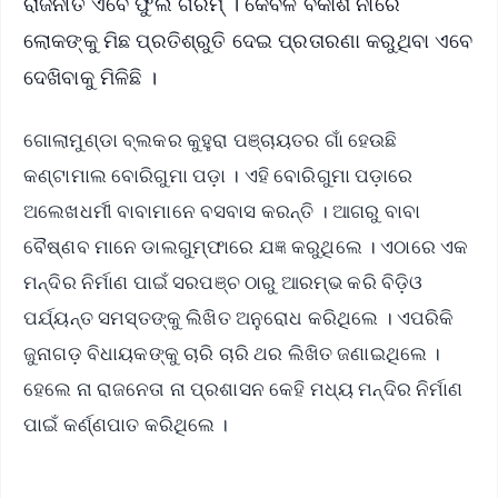
ରାଜନୀତି ଏବେ ଫୁଲ ଗରମ୍ । କେବଳ ବିକାଶ ନାଁରେ
ଲୋକଙ୍କୁ ମିଛ ପ୍ରତିଶ୍ରୁତି ଦେଇ ପ୍ରତାରଣା କରୁଥିବା ଏବେ
ଦେଖିବାକୁ ମିଳିଛି ।
ଗୋଲାମୁଣ୍ଡା ବ୍ଲକର କୁହୁରା ପଞ୍ଚାୟତର ଗାଁ ହେଉଛି
କଣ୍ଟାମାଲ ବୋରିଗୁମା ପଡ଼ା । ଏହି ବୋରିଗୁମା ପଡ଼ାରେ
ଅଲେଖଧର୍ମୀ ବାବାମାନେ ବସବାସ କରନ୍ତି । ଆଗରୁ ବାବା
ବୈଷ୍ଣବ ମାନେ ଡାଲଗୁମ୍ଫାରେ ଯଜ୍ଞ କରୁଥିଲେ । ଏଠାରେ ଏକ
ମନ୍ଦିର ନିର୍ମାଣ ପାଇଁ ସରପଞ୍ଚ ଠାରୁ ଆରମ୍ଭ କରି ବିଡ଼ିଓ
ପର୍ଯ୍ୟନ୍ତ ସମସ୍ତଙ୍କୁ ଲିଖିତ ଅନୁରୋଧ କରିଥିଲେ । ଏପରିକି
ଜୁନାଗଡ଼ ବିଧାୟକଙ୍କୁ ଚାରି ଚାରି ଥର ଲିଖିତ ଜଣାଇଥିଲେ ।
ହେଲେ ନା ରାଜନେତା ନା ପ୍ରଶାସନ କେହି ମଧ୍ୟ ମନ୍ଦିର ନିର୍ମାଣ
ପାଇଁ କର୍ଣ୍ଣପାତ କରିଥିଲେ ।