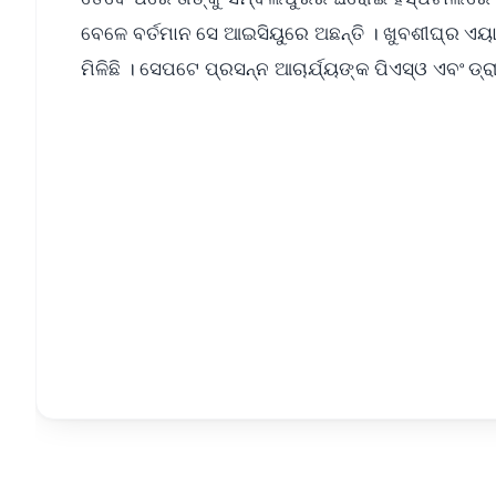
ବେଳେ ବର୍ତମାନ ସେ ଆଇସିୟୁରେ ଅଛନ୍ତି । ଖୁବଶୀଘ୍ର ଏୟ
ମିଳିଛି । ସେପଟେ ପ୍ରସନ୍ନ ଆଚାର୍ଯ୍ୟଙ୍କ ପିଏସ୍ଓ ଏବଂ 
📱 Get Argus News App
📰 60 Word News
🎬 Argus Podcast
🔔 Free Notification Alerts
Download Free:
Android - Scan QR
i