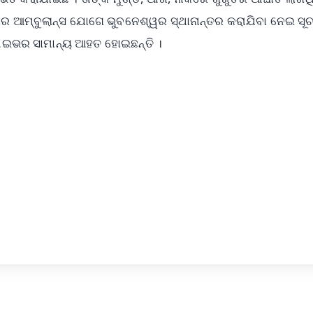
ାର ଆମ୍ବୁଲାନ୍ସ ଯୋଗେ ଭୁବନେଶ୍ୱର ସ୍ଥାନାନ୍ତର କରାଯିବା ନେଇ ସୂଚ
ଡ୍ରାଇଭର ସାମାନ୍ୟ ଆହତ ହୋଇଛନ୍ତି ।
✨
📺 Live TV and Breaking News
⭐
⭐
⭐
⭐
4.8 Rating
50K+ Download
OS - Scan QR