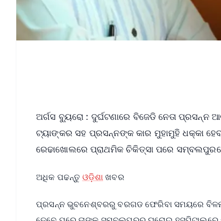
ଅର୍ଗସ ବ୍ୟୁରୋ : ଦୁର୍ଘଟଣାରେ ବିଜେଡି ନେତା ପ୍ରସନ୍
ଟ୍ୟାଙ୍କର ସହ ପ୍ରସନ୍ନଙ୍କ କାର ମୁହାମୁହି ଧକ୍କା 
ରେଢାଖୋଲରେ ପ୍ରାଥମିକ ଚିକିତ୍ସା ପରେ ସମ୍ବଲପୁରର
ଅଧିକ ପଢନ୍ତୁ
ଓଡ଼ିଶା
ଖବର
ପ୍ରସନ୍ନ ଭୁବନେଶ୍ବରରୁ ବରଗଡ ଫେରିବା ସମୟରେ ବିଳମ୍ବି
ତେବେ ପରେ ତାଙ୍କୁ ସମ୍ବଲପୁରର ଘରୋଇ ହସ୍ପିଟାଲରେ ଭର୍