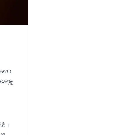
ୋଝେଇ
ୟଙ୍କୁ
ଛି ।
ିବା