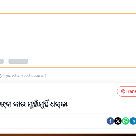
y-injured-in-road-accident
Tran
 କାର ମୁହାଁମୁହିଁ ଧକ୍କା