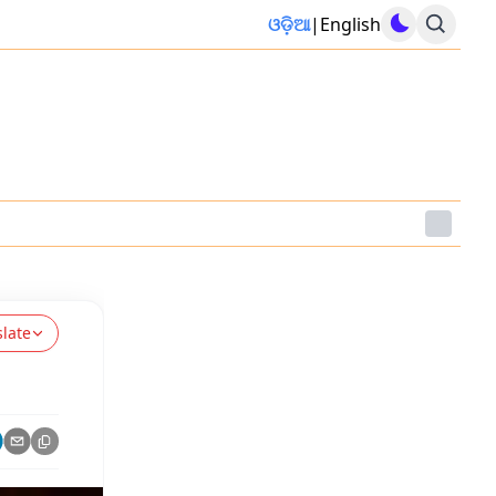
ଓଡ଼ିଆ
|
English
slate