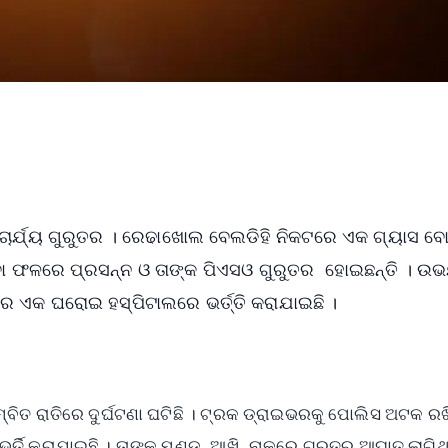
ନ ଆଚାର୍ଯ୍ୟ ଗୁରୁତର । ରେଢାଖୋଲ ବେଲଡିହି ନିକଟରେ ଏକ ଗ୍ୟାସ ବ
ହେବା ଫଳରେ ପ୍ରସନ୍ନ ଓ ତାଙ୍କ ପିଏସଓ ଗୁରୁତର ହୋଇଛନ୍ତି । ଉଭ
େ ଏକ ଘରୋଇ ହସ୍ପିଟାଲରେ ଭର୍ତ୍ତି କରାଯାଇଛି ।
ତ ରାତିରେ ଦୁର୍ଘଟଣା ଘଟିଛି । ଟ୍ରକ ଡ୍ରାଇଭରକୁ ପୋଲିସ ଅଟକ ରଖି
ତି କରାଯାଇଛି । ତାଙ୍କ ମୁଣ୍ଡ, ଆଖି, ନାକରେ ଗୁରୁତର ଆଘାତ ଲାଗିଥ