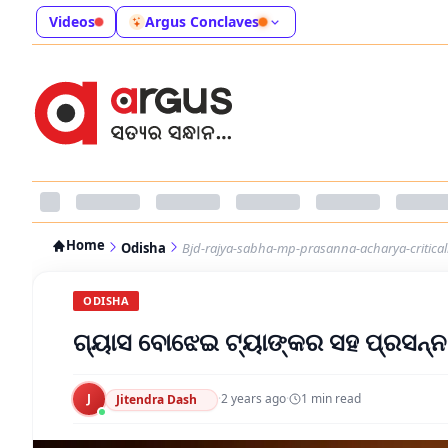
Videos
Argus Conclaves
Home
Odisha
Bjd-rajya-sabha-mp-prasanna-acharya-criticall
ODISHA
ଗ୍ୟାସ ବୋଝେଇ ଟ୍ୟାଙ୍କର ସହ ପ୍ରସନ୍ନଙ୍କ
J
·
2 years ago
·
1
min read
Jitendra Dash