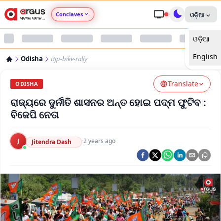
Conclaves
ଓଡ଼ିଆ
ଓଡ଼ିଆ
Argus Agri Vikas
English
Odisha
Bjp-bike-rally
Argus Nari Shakti
Translate
ODISHA
Argus Education Next
ରାଜ୍ୟରେ ଦୁର୍ନୀତି ଶାସନର ଅନ୍ତ ହୋଇ ପଦ୍ମ ଫୁଟିବ :
ବିଜେପି ନେତା
Argus Health Connect
J
·
2 years ago
Jitendra Dash
Argus Swaad Odisha
Argus Chalo Dekhein Apna Desh