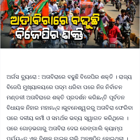
ଅର୍ଗସ ବ୍ୟୁରୋ : ଅତାବିରାରେ ବଢୁଛି ବିଜେପିର ଶକ୍ତି । ରାଜ୍ୟ
ବିଜେପି ମୁଖ୍ୟାଳୟରେ ପଦ୍ମ ଧରିବା ପରେ ନିଜ ନିର୍ବାଚନ
ମଣ୍ଡଳୀ ଅତାବିରାରେ ଶକ୍ତି ପ୍ରଦର୍ଶନ କରିଛନ୍ତି ପୂର୍ବତନ
ବିଧାୟକ ନିହାର ମହାନନ୍ଦ।ଭୁବନେଶ୍ୱରରୁ ଅତାବିରା ଫେରିବା
ପରେ ଦଳୀୟ କର୍ମୀ ଓ ସମର୍ଥକ ଭବ୍ୟ ସ୍ୱାଗତ କରିଥିଲେ ।
ପରେ ଗୋଡ଼ଭଗାରୁ ଅତାବିରା ଦେଇ ରେଙ୍ଗାଲି କ୍ୟାମ୍ପ
ପର୍ଯ୍ୟନ୍ତ ଏକ ବିଶାଳ ବାଇକ ରାଲି ଅନୁଷ୍ଠିତ ହୋଇଥିଲା ।