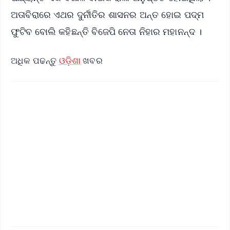
ଅତାବିରାରେ ଏଥର ଦୁର୍ନୀତିର ଶାସନର ଅନ୍ତ ହୋଇ ପଦ୍ମ
ଫୁଟିବ ବୋଲି କହିଛନ୍ତି ବିଜେପି ନେତା ନିହାର ମହାନନ୍ଦ ।
ଅଧିକ ପଢନ୍ତୁ
ଓଡ଼ିଶା
ଖବର