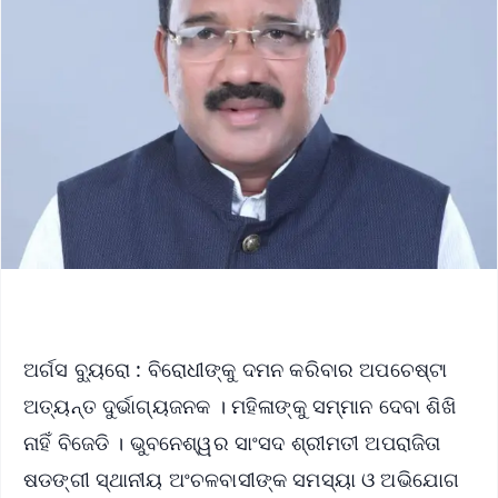
ଅର୍ଗସ ବ୍ୟୁରୋ : ବିରୋଧୀଙ୍କୁ ଦମନ କରିବାର ଅପଚେଷ୍ଟା
ଅତ୍ୟନ୍ତ ଦୁର୍ଭାଗ୍ୟଜନକ । ମହିଳାଙ୍କୁ ସମ୍ମାନ ଦେବା ଶିଖି
ନାହିଁ ବିଜେଡି । ଭୁବନେଶ୍ୱର ସାଂସଦ ଶ୍ରୀମତୀ ଅପରାଜିତା
ଷଡଙ୍ଗୀ ସ୍ଥାନୀୟ ଅଂଚଳବାସୀଙ୍କ ସମସ୍ୟା ଓ ଅଭିଯୋଗ