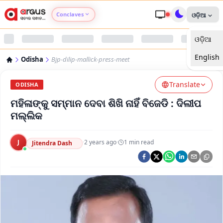
Conclaves
ଓଡ଼ିଆ
ଓଡ଼ିଆ
Argus Agri Vikas
English
Odisha
Bjp-dilip-mallick-press-meet
Argus Nari Shakti
Translate
ODISHA
Argus Education Next
ମହିଳାଙ୍କୁ ସମ୍ମାନ ଦେବା ଶିଖି ନାହିଁ ବିଜେଡି : ଦିଲୀପ
ମଲ୍ଲିକ
Argus Health Connect
J
·
2 years ago
·
1
min read
Jitendra Dash
Argus Swaad Odisha
Argus Chalo Dekhein Apna Desh