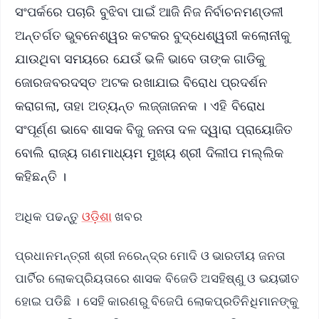
ସଂପର୍କରେ ପଚାରି ବୁଝିବା ପାଇଁ ଆଜି ନିଜ ନିର୍ବାଚନମଣ୍ଡଳୀ
ଅନ୍ତର୍ଗତ ଭୁବନେଶ୍ୱର କଟକର ବୁଦ୍ଧେଶ୍ୱରୀ କଲୋନୀକୁ
ଯାଉଥିବା ସମୟରେ ଯେଉଁ ଭଳି ଭାବେ ତାଙ୍କ ଗାଡିକୁ
ଜୋରଜବରଦସ୍ତ ଅଟକ ରଖାଯାଇ ବିରୋଧ ପ୍ରଦର୍ଶନ
କରାଗଲା, ତାହା ଅତ୍ୟନ୍ତ ଲଜ୍ଜାଜନକ । ଏହି ବିରୋଧ
ସଂପୂର୍ଣ୍ଣ ଭାବେ ଶାସକ ବିଜୁ ଜନତା ଦଳ ଦ୍ୱାରା ପ୍ରାୟୋଜିତ
ବୋଲି ରାଜ୍ୟ ଗଣମାଧ୍ୟମ ମୁଖ୍ୟ ଶ୍ରୀ ଦିଲୀପ ମଲ୍ଲିକ
କହିଛନ୍ତି ।
ଅଧିକ ପଢନ୍ତୁ
ଓଡ଼ିଶା
ଖବର
ପ୍ରଧାନମନ୍ତ୍ରୀ ଶ୍ରୀ ନରେନ୍ଦ୍ର ମୋଦି ଓ ଭାରତୀୟ ଜନତା
ପାର୍ଟିର ଲୋକପ୍ରିୟତାରେ ଶାସକ ବିଜେଡି ଅସହିଷ୍ଣୁ ଓ ଭୟଭୀତ
ହୋଇ ପଡିଛି । ସେହି କାରଣରୁ ବିଜେପି ଲୋକପ୍ରତିନିଧିମାନଙ୍କୁ