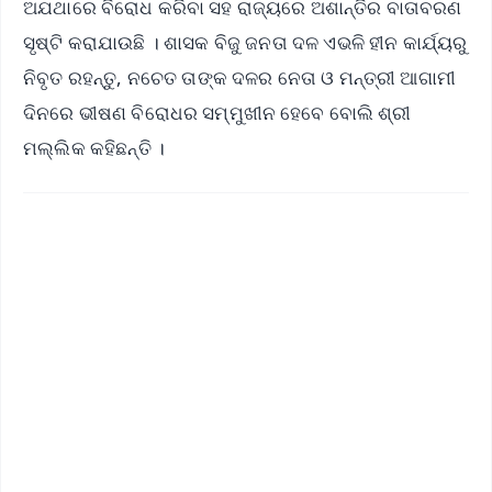
ଅଯଥାରେ ବିରୋଧ କରିବା ସହ ରାଜ୍ୟରେ ଅଶାନ୍ତିର ବାତାବରଣ
ସୃଷ୍ଟି କରାଯାଉଛି । ଶାସକ ବିଜୁ ଜନତା ଦଳ ଏଭଳି ହୀନ କାର୍ଯ୍ୟରୁ
ନିବୃତ ରହନ୍ତୁ, ନଚେତ ତାଙ୍କ ଦଳର ନେତା ଓ ମନ୍ତ୍ରୀ ଆଗାମୀ
ଦିନରେ ଭୀଷଣ ବିରୋଧର ସମ୍ମୁଖୀନ ହେବେ ବୋଲି ଶ୍ରୀ
ମଲ୍ଲିକ କହିଛନ୍ତି ।