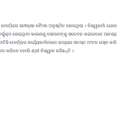
ି ମୋର୍ଚ୍ଚାର ସମୀକ୍ଷା ବୈଠକ ଅନୁଷ୍ଠିତ ହୋଇଥିଲା । ବିଶ୍ୱକର୍ମା ଯୋ
 ଅନ୍ତର୍ଭୁକ୍ତ ହୋଇଥିବା କାରଣରୁ ସେମାନଙ୍କୁ ସଚେତନ କରାଇବାର ଆବଶ୍
ିସି ମୋର୍ଚ୍ଚାର କାର୍ଯ୍ୟକର୍ତାମାନେ ରାଜ୍ୟର ସମସ୍ତ ଅଂଚଳ ଗସ୍ତ କରି 
ତ କରିବେ ବୋଲି ଶ୍ରୀ ବିଶ୍ୱାଳ କହିଛନ୍ତି ।
✨
📺 Live TV and Breaking News
⭐
⭐
⭐
⭐
4.8 Rating
50K+ Download
OS - Scan QR