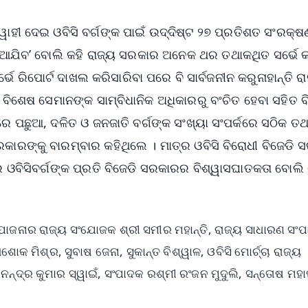
ାହୀ ଦେଇ ଓବିସି ବର୍ଗଙ୍କ ପାଇଁ ଉଦ୍ଦିଷ୍ଟ ୨୭ ପ୍ରତିଶତ ସଂରକ୍ଷ
ିଆଯିବ’ ବୋଲି କହି ରାଜ୍ୟ ସରକାର ଅନେକ ଥର ତଥାକଥିତ ସର୍ଭେ କାର
ର୍ଭେ ରିପୋର୍ଟ ଦାଖଲ କରିସାରିବା ପରେ ବି ସାର୍ବଜନୀନ କରୁନାହାନ୍ତି ର
ିଶେଷ ସେମାନଙ୍କ ସାମ୍ବିଧାନିକ ଅଧିକାରରୁ ବଂଚିତ ହେବା ସହିତ ବି
େ ପଛୁଆ, ଦଳିତ ଓ ଜନଜାତି ବର୍ଗଙ୍କ ସଂଖ୍ୟା ସଂପର୍କରେ ସଠିକ ତଥ
ାରଙ୍କୁ ବାରମ୍ବାର କହିଥିଲେ । ମାତ୍ର ଓବିସି ବିରୋଧୀ ବିଜେଡି 
ର ଓବିସିବର୍ଗଙ୍କ ପ୍ରତି ବିଜେଡି ସରକାରର ବିଶ୍ୱାସଘାତକତା ବୋଲି 
 ଯୋଜନାର ରାଜ୍ୟ ସଂଯୋଜକ ଶ୍ରୀ ସମୀର ମହାନ୍ତି, ରାଜ୍ୟ ସାଧାରଣ ସଂ
ୋକ ମିଶ୍ର, ସୁବାଷ ଜେନା, ସୁକାନ୍ତ ବିଶ୍ୱାଳ, ଓବିସି ମୋର୍ଚ୍ଚା ରାଜ୍ୟ
ନେନ୍ଦ୍ର କୁମାର ସ୍ୱାଇଁ, ସଂପାଦକ ରଶ୍ମୀ ରଂଜନ ମୁଦୁଲି, ସନ୍ତୋଷ ମହା