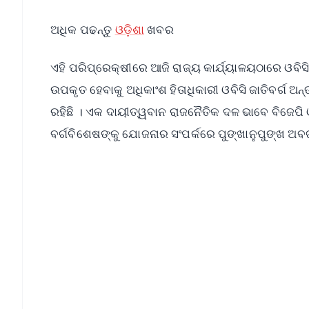
ଅଧିକ ପଢନ୍ତୁ
ଓଡ଼ିଶା
ଖବର
ଏହି ପରିପ୍ରେକ୍ଷୀରେ ଆଜି ରାଜ୍ୟ କାର୍ଯ୍ୟାଳୟଠାରେ ଓବିସ
ଉପକୃତ ହେବାକୁ ଅଧିକାଂଶ ହିତାଧିକାରୀ ଓବିସି ଜାତିବର୍ଗ
ରହିଛି । ଏକ ଦାୟୀତ୍ୱବାନ ରାଜନୈତିକ ଦଳ ଭାବେ ବିଜେପି ଓବ
ବର୍ଗବିଶେଷଙ୍କୁ ଯୋଜନାର ସଂପର୍କରେ ପୁଙ୍ଖାନୁପୁଙ୍ଖ ଅବଗ
📱 Get Argus News App
📰 60 Word News
🎬 Argus Podcast
🔔 Free Notification Alerts
Download Free:
Android - Scan QR
i