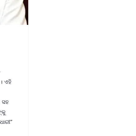
କ
। ଏହି
ା
ା ସହ
୍କୁ
ଧାରୀ”