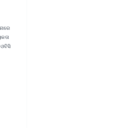
ଜନାରେ
ୟକତା
ଓବିସି
FREE
⭐
s