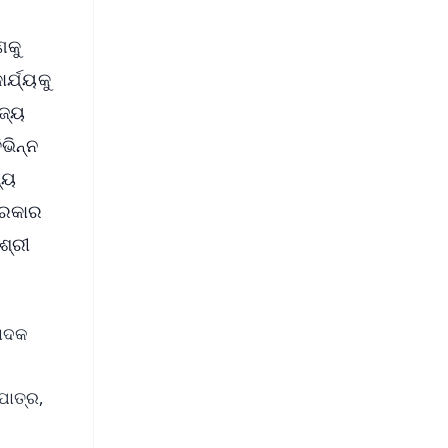
ଣକୁ
୍ଯ୍ୟକୁ
ାଜ୍ୟ
ଭିନ୍ନ
୍ୟ
ସରକାର
ଶ୍ରୀ
ପାଦକ
ପାତ୍ର,