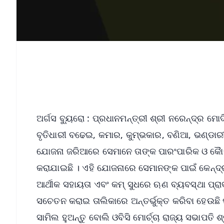
ଅର୍ଗସ ବ୍ୟୁରୋ : ପ୍ରଧାନମନ୍ତ୍ରୀ ଶ୍ରୀ ନରେନ୍ଦ୍ର ମୋ
ବୃତିଧାରୀ ବଢେଇ, କମାର, କୁମ୍ଭକାର, ବଣିଆ, ଭଣ୍ଡାରୀ,
ଯୋଜନା ଜରିଆରେ ସେମାନେ ତାଙ୍କ ପାରଂପାରିକ ଓ କୈାଳିକ 
କରାଯାଇଛି । ଏହି ଯୋଜନାରେ ସେମାନଙ୍କ ପାଇଁ କେନ୍ଦ
ଆର୍ଥୀକ ସହାୟତା ଏବଂ କମ୍ ସୁଧରେ ଋଣ ବ୍ୟବସ୍ଥା ପ୍ରା
ସଚେତନ କରାଇ ତାଲିକାରେ ଅନ୍ତର୍ଭୁକ୍ତ କରିବା ହେଉଛି ପ
ସାମିଲ ହୁଅନ୍ତୁ ବୋଲି ଓବିସି ମୋର୍ଚ୍ଚା ରାଜ୍ୟ ସଭାପତି 