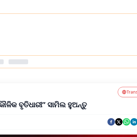
Tran
ଳିକ ବୃତିଧାରୀ” ସାମିଲ ହୁଅନ୍ତୁ