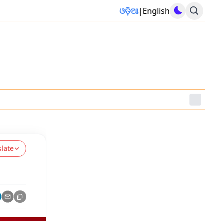
ଓଡ଼ିଆ
|
English
slate