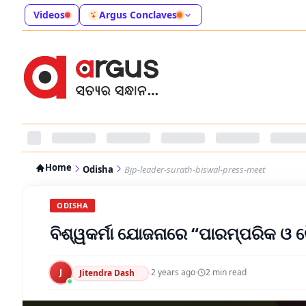
Videos
Argus Conclaves
Home
Odisha
Bjp-leader-surath-biswal-press-meet
ODISHA
ବିଶ୍ୱକର୍ମା ଯୋଜନାରେ “ପାରମ୍ପରିକ ଓ କୌ
J
·
2 years ago
·
2
min read
Jitendra Dash