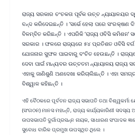
ରାଜ୍ୟ ସରକାର ଚଂଚକତା ପୂର୍ବକ ଉଚ୍ଚ ନ୍ୟାୟାଳୟର ଦ୍ୱ
ବନ୍ଦ କରିଦେଇଛନ୍ତି । ‘ସର୍ଭେ ହେଲା ପରେ ସଂରକ୍ଷଣ ଦ
ବିଳମ୍ବିତ କରିଛନ୍ତି । ଏପରିକି ‘ରାଜ୍ୟ ଓବିସି କମିଶନ’ ସ
ସରକାର । ଫଳରେ ରାଜ୍ୟରେ ୫୪ ପ୍ରତିଶତ ଓବିସି ବର୍ଗ ବ
ଯୋଜନାର ସୁଫଳ ପାଇବାରୁ ବଂଚିତ ହେଉଛନ୍ତି । ରାଜ୍ୟର
ଦେବା ପାଇଁ ମାନ୍ୟବର ଉଚ୍ଚତମ ନ୍ୟାୟାଳୟ ରାଜ୍ୟ ସରକ
ଏହାକୁ ଜାଣିଶୁଣି ଅଣଦେଖା କରିଚାଲିଛନ୍ତି । ଏହା ସମଗ୍
ବିଶ୍ୱାଳ କହିଛନ୍ତି ।
ଏହି ବୈଠକରେ ପୂର୍ବତନ ରାଜ୍ୟ ସଭାପତି ତଥା ବିଶ୍ୱକର୍ମା
(ସଂଗଠନ) ମାନସ ମହାନ୍ତି, ରାଜ୍ୟ କାର୍ଯ୍ୟକାରିଣୀ ସଦସ୍ୟ ଅଶ
ଉପସଭାପତି ଦୁର୍ଗାପ୍ରସନ୍ନ ନାୟକ, ସାଧାରଣ ସଂପାଦକ ଜ୍ଞା
ସୁବୋଧ ବାରିକ ପ୍ରମୁଖ ଉପସ୍ଥିତ ଥିଲେ ।