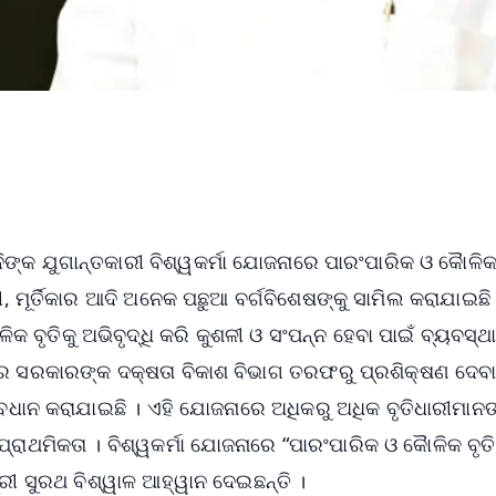
ଦିଙ୍କ ଯୁଗାନ୍ତକାରୀ ବିଶ୍ୱକର୍ମା ଯୋଜନାରେ ପାରଂପାରିକ ଓ କୈାଳି
 ମୂର୍ତିକାର ଆଦି ଅନେକ ପଛୁଆ ବର୍ଗବିଶେଷଙ୍କୁ ସାମିଲ କରାଯାଇଛି 
ବୃତିକୁ ଅଭିବୃଦ୍ଧି କରି କୁଶଳୀ ଓ ସଂପନ୍ନ ହେବା ପାଇଁ ବ୍ୟବସ୍ଥ
୍ର ସରକାରଙ୍କ ଦକ୍ଷତା ବିକାଶ ବିଭାଗ ତରଫରୁ ପ୍ରଶିକ୍ଷଣ ଦେବ
ବଧାନ କରାଯାଇଛି । ଏହି ଯୋଜନାରେ ଅଧିକରୁ ଅଧିକ ବୃତିଧାରୀମାନଙ
୍ରାଥମିକତା । ବିଶ୍ୱକର୍ମା ଯୋଜନାରେ “ପାରଂପାରିକ ଓ କୈାଳିକ ବୃତି
ଶ୍ରୀ ସୁରଥ ବିଶ୍ୱାଳ ଆହ୍ୱାନ ଦେଇଛନ୍ତି ।