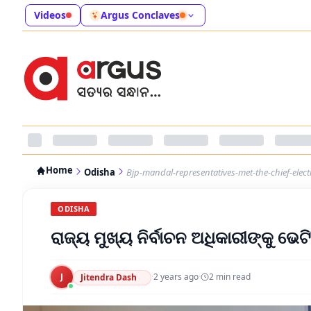
Videos
Argus Conclaves
Home
Odisha
Bjp-mandal-representatives-met-the-chief-elec
ODISHA
ରାଜ୍ୟ ମୁଖ୍ୟ ନିର୍ବାଚନ ଅଧିକାରୀଙ୍କୁ ଭେ
J
·
2 years ago
·
2
min read
Jitendra Dash