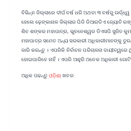
ବିଭିନ୍ନ ଜିଲ୍ଲାରେ ଦୀର୍ଘ ବର୍ଷ ଧରି ଅଥବା ୩ ବର୍ଷରୁ ଊର୍
ହେଲେ ଢ଼େଙ୍କାନାଳ ଜିଲ୍ଲାର ପିଡି ଡିଆରଡିଏ ଜ୍ୟୋତି ରଞ୍ଜ
ଶିବ ଶଙ୍କର ମହାପାତ୍ର, ଭୁବନେଶ୍ୱର ଡିଏସପି ସୁଜିତ କୁମା
ମହାପାତ୍ର ସମେତ ଅନ୍ୟ ସରକାରୀ ଅଧିକାରୀମାନଙ୍କୁ ତୁରନ୍ତ
ଜାରି କରନ୍ତୁ । ଏପରିକି ନିର୍ବାଚନ ପରିଚାଳନା ଦାୟୀତ୍ୱର
ହୋଇପାରିବେ ନାହିଁ । ଏପରି ଆହୁରି ଅନେକ ଅଧିକାରୀ ଗୋଟିଏ
ଅଧିକ ପଢନ୍ତୁ
ଓଡ଼ିଶା
ଖବର
📱 Get Argus News App
📰 60 Word News
🎬 Argus Podcast
🔔 Free Notification Alerts
Download Free: