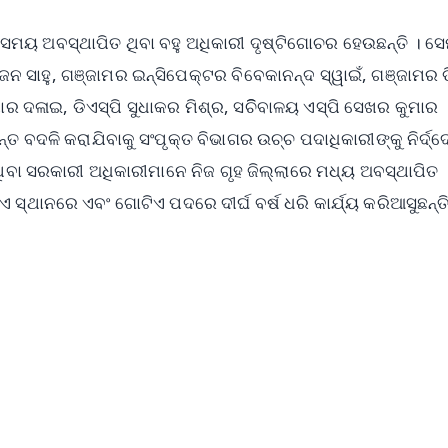
ଦ୍ଧ୍ୱ ସମୟ ଅବସ୍ଥାପିତ ଥିବା ବହୁ ଅଧିକାରୀ ଦୃଷ୍ଟିଗୋଚର ହେଉଛନ୍ତି । ସ
ନ ସାହୁ, ଗଞ୍ଜାମର ଇନ୍‌ସିପେକ୍ଟର ବିବେକାନନ୍ଦ ସ୍ୱାଇଁ, ଗଞ୍ଜାମର 
ର ଦଳାଇ, ଡିଏସ୍‌ପି ସୁଧାକର ମିଶ୍ର, ସଚିିବାଳୟ ଏସ୍‌ପି ସେଖର କୁମାର
 ବଦଳି କରାଯିବାକୁ ସଂପୃକ୍ତ ବିଭାଗର ଉଚ୍ଚ ପଦାଧିକାରୀଙ୍କୁ ନିର୍ଦ୍
େ ଥିବା ସରକାରୀ ଅଧିକାରୀମାନେ ନିଜ ଗୃହ ଜିଲ୍ଲାରେ ମଧ୍ୟ ଅବସ୍ଥାପିତ
 ସ୍ଥାନରେ ଏବଂ ଗୋଟିଏ ପଦରେ ଦୀର୍ଘ ବର୍ଷ ଧରି କାର୍ଯ୍ୟ କରିଆସୁଛନ୍ତ
✨
📺 Live TV and Breaking News
⭐
⭐
⭐
⭐
4.8 Rating