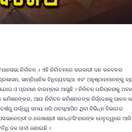
ଧାନସଭା ନିର୍ବାଚନ । ଏହି ନିର୍ବାଚନରେ ସରକାରୀ ଦଳ କଳବଳର
 ପ୍ରଶାସନ, ସାମ୍ବିଧାନିକ ବିଧିବ୍ୟବସ୍ଥା ଏବଂ ଅନୁଷ୍ଠାନମାନଙ୍କୁ ବ
ିଯୋଗ ଓ ପ୍ରମାଣ ବାରମ୍ବାର ଆସୁଛି । ନିର୍ବାଚନ ପରିଚାଳନାକୁ ଅବା
ଚନ କମିଶନଙ୍କର, ଆଉ ନିର୍ବାଚନ କମିଶନରଙ୍କ ନିର୍ଦ୍ଦେଶକୁ ପାଳନ କ
୍ଷରୁ ଉର୍ଦ୍ଧ୍ୱ ସମୟ ଧରି ଅବସ୍ଥାପିତ ଥିବା ବିଭିନ୍ନ ବିଭାଗର
ପସଭାନେତ୍ରୀ ଡ.ଲେଖାଶ୍ରୀ ସାମନ୍ତସିଂହାରଙ୍କ ନେତୃତ୍ୱରେ ଆଜି
ିନିଧି ଦଳ ଦାବୀ ଜଣାଇଛି ।