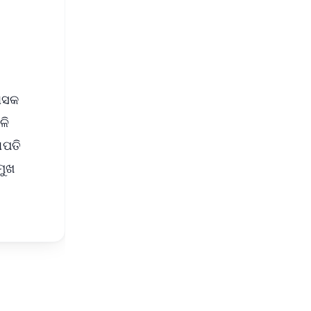
s
ଶାସକ
ଳି
ାପତି
ମୁଖ