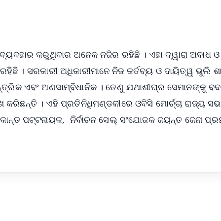
50K+ Download
OS - Scan QR
 ବ୍ୟବହାର କରୁଥିବାର ଅନେକ ନଜିର ରହିଛି । ଏହା ଦ୍ୱାରା ଅବାଧ ଓ
 ରହିଛି । ସରକାରୀ ଅଧିକାରୀମାନେ ନିଜ କର୍ତବ୍ୟ ଓ ଦାୟିତ୍ୱ ଭୁଲି 
ନ୍ତ୍ରିକ ଏବଂ ଅଣସାମ୍ବିଧାନିକ । ତେଣୁ ଯଥାଶୀଘ୍ର ସେମାନଙ୍କୁ ବଦ
ିଛନ୍ତି । ଏହି ପ୍ରତିନିଧିମଣ୍ଡଳୀରେ ଓବିସି ମୋର୍ଚ୍ଚା ରାଜ୍ୟ ସଭ
ାନ୍ତ ପଟ୍ଟନାୟକ, ନିର୍ବାଚନ ସେଲ୍ ସଂଯୋଜକ ଜୟନ୍ତ ଜେନା ପ୍ର