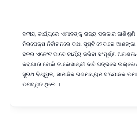
Android - Scan QR
i
ଦଳୀୟ କାର୍ଯ୍ୟରେ ଏମାନଙ୍କୁ ରାଜ୍ୟ ସରକାର ଜାଣିଶୁଣି
ନିରପେକ୍ଷ ନିର୍ବାଚନରେ ବାଧା ସୃଷ୍ଟି ହେବାରେ ଆଶଙ୍କା
ଦଳର ଏଜେଂଟ ଭାବେ କାର୍ଯ୍ୟ କରିବା ସଂପୂର୍ଣ୍ଣ ଅଗଣତା
କରାଯାଉ ବୋଲି ଡ.ଲେଖାଶ୍ରୀ ଦାବି ପତ୍ରରେ ଉଲ୍ଲେଖ କର
ସୁରଥ ବିଶ୍ୱାଳ, ସାମାଜିକ ଗଣମାଧ୍ୟମ ସଂଯୋଜକ ଉମାକ
ଉପସ୍ଥିତ ଥିଲେ ।