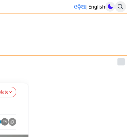
ଓଡ଼ିଆ
|
English
slate