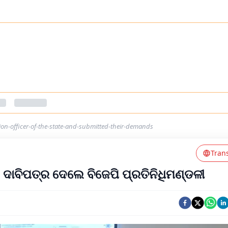
tion-officer-of-the-state-and-submitted-their-demands
Tran
ଟି ଦାବିପତ୍ର ଦେଲେ ବିଜେପି ପ୍ରତିନିଧିମଣ୍ଡଳୀ