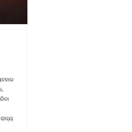
୍ୟବହାର
ଧ,
ରିବା
 ରାଜ୍ୟ