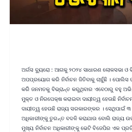
ଅର୍ଗସ ବ୍ୟୁରୋ : ଆଗକୁ ୨୦୨୪ ସାଧାରଣ ଲୋକସଭା ଓ ବି
ଅପପ୍ରୟୋଗ କରି ନିର୍ବାଚନ ଜିତିବାକୁ ଚାହୁଁଛି । ପୋଲିସ
କରିି ଜନମତକୁ ବିଭ୍ରାନ୍ତ କରୁଥିବାର ଏବେଠାରୁ ବହୁ ଅଭ
ମୁକ୍ତ ଓ ନିରପେକ୍ଷ କରାଇବା ଦାୟୀତ୍ୱ ହେଉଛି ନିର୍ବା
ଦାୟୀତ୍ୱ ହେଉଛି ରାଜ୍ୟ ସରକାରଙ୍କର । ସେଥିପାଇଁ ୩ ବର
ଅଧିକାରୀଙ୍କୁ ତୁରନ୍ତ ବଦଳି କରାଯାଉ ବୋଲି ରାଜ୍ୟ ଉ
ମୁଖ୍ୟ ନିର୍ବାଚନ ଅଧିକାରୀଙ୍କୁ ଭେଟି ବିଜେପିର ଏକ ପ୍ରତ