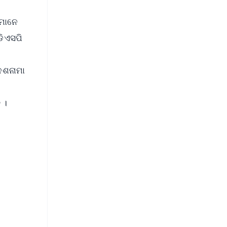
େମାନେ
ଡିଏସପି
ଦେଶନାମା
ି ।
FREE
⭐