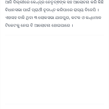
ଆଜି ଦିଲ୍ଲୀରେ କେନ୍ଦ୍ର ନେତୃତ୍ଵଙ୍କ ସହ ଆଲୋଚନା କରି କିଛି
ବିଧାନସଭା ପାଇଁ ପ୍ରାର୍ଥୀ ଚୂଡାନ୍ତ କରିପାରେ ରାଜ୍ୟ ବିଜେପି ।
ଏହାସହ ବାକି ଥିବା ୩ ଲୋକସଭା ଯାଜପୁର, କଟକ ଓ କନ୍ଧମାଳ
ଟିକେଟକୁ ନେଇ ବି ଆଲୋଚନା ହୋଇପାରେ ।