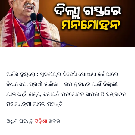
ଅର୍ଗସ ବ୍ୟୁରୋ : ଖୁବଶୀଘ୍ର ବିଜେପି ଘୋଷଣା କରିପାରେ
ବିଧାନସଭା ପ୍ରାର୍ଥୀ ତାଲିକା । ନାମ ଚୂଡାନ୍ତ ପାଇଁ ଦିଲ୍ଲୀ
ଯାଇଛନ୍ତି ରାଜ୍ୟ ସଭାପତି ମନମୋହନ ସାମଲ ଓ ସଙ୍ଗଠନ
ମହାମନ୍ତ୍ରୀ ମାନସ ମହାନ୍ତି ।
ଅଧିକ ପଢନ୍ତୁ
ଓଡ଼ିଶା
ଖବର