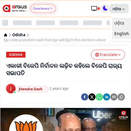
Conclaves
ଓଡ଼ିଆ
ଓଡ଼ିଆ
Argus Agri Vikas
English
Odisha
Argus Nari Shakti
Bjp-state-president-said-that-bjp-will-fight-the-elections-alone
Translate
Argus Education Next
ODISHA
ଏକାକୀ ବିଜେପି ନିର୍ବାଚନ ଲଢ଼ିବ କହିଲେ ବିଜେପି ରାଜ୍ୟ
Argus Health Connect
ସଭାପତି
Argus Swaad Odisha
J
·
2 years ago
Jitendra Dash
Argus Chalo Dekhein Apna Desh