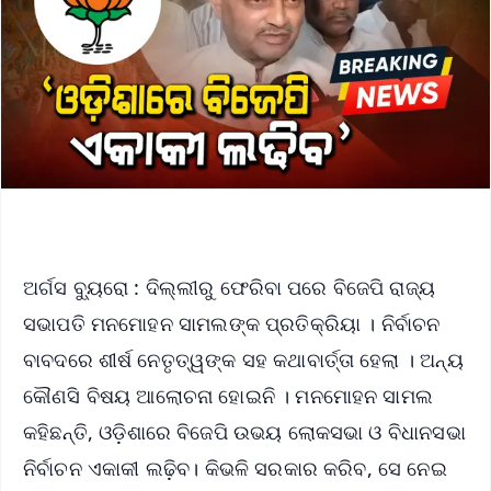
ଅର୍ଗସ ବ୍ୟୁରୋ : ଦିଲ୍ଲୀରୁ ଫେରିବା ପରେ ବିଜେପି ରାଜ୍ୟ
ସଭାପତି ମନମୋହନ ସାମଲଙ୍କ ପ୍ରତିକ୍ରିୟା । ନିର୍ବାଚନ
ବାବଦରେ ଶୀର୍ଷ ନେତୃତ୍ୱଙ୍କ ସହ କଥାବାର୍ତ୍ତା ହେଲା । ଅନ୍ୟ
କୌଣସି ବିଷୟ ଆଲୋଚନା ହୋଇନି । ମନମୋହନ ସାମଲ
କହିଛନ୍ତି, ଓଡ଼ିଶାରେ ବିଜେପି ଉଭୟ ଲୋକସଭା ଓ ବିଧାନସଭା
ନିର୍ବାଚନ ଏକାକୀ ଲଢ଼ିବ। କିଭଳି ସରକାର କରିବ, ସେ ନେଇ