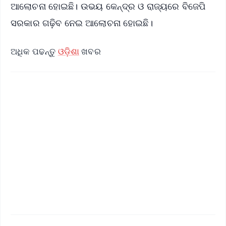
ଆଲୋଚନା ହୋଇଛି। ଉଭୟ କେନ୍ଦ୍ର ଓ ରାଜ୍ୟରେ ବିଜେପି
ସରକାର ଗଢ଼ିବ ନେଇ ଆଲୋଚନା ହୋଇଛି।
ଅଧିକ ପଢନ୍ତୁ
ଓଡ଼ିଶା
ଖବର