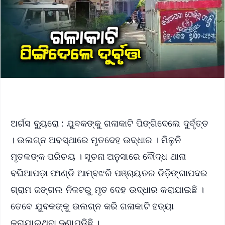
ଅର୍ଗସ ବ୍ୟୁରୋ : ଯୁବକଙ୍କୁ ଗଳାକାଟି ପିଙ୍ଗିଦେଲେ ଦୁର୍ବୃତ୍ତ
। ଉଲଗ୍ନ ଅବସ୍ଥାରେ ମୃତଦେହ ଉଦ୍ଧାର । ମିଳୁନି
ମୃତକଙ୍କ ପରିଚୟ । ସୂଚନା ଅନୁସାରେ ବୌଦ୍ଧ ଥାନା
ବଘିଆପଡ଼ା ଫାଣ୍ଡି ଆମ୍ବଝରି ପଞ୍ଚାୟତର ଡିଡ଼ିଙ୍ଗାପଦର
ଗ୍ରାମ ଜଙ୍ଗଲ ନିକଟରୁ ମୃତ ଦେହ ଉଦ୍ଧାର କରାଯାଇଛି ।
ତେବେ ଯୁବକଙ୍କୁ ଉଲଗ୍ନ କରି ଗଳାକାଟି ହତ୍ୟା
କରାଯାଇଥିବା ଜଣାପଡିଛି ।