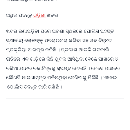
ଅଧିକ ପଢନ୍ତୁ
ଓଡ଼ିଶା
ଖବର
ଖବର ଜଣାପଡ଼ିବା ପରେ ଘଟଣା ସ୍ଥଳରେ ପୋଲିସ ପହଞ୍ଚି
ସ୍ଥାନୀୟ ଲୋକଙ୍କୁ ପଚରାଉଚରା କରିବା ସହ ଶବ ଚିହ୍ନଟ
ପ୍ରକ୍ରିୟା ଆରମ୍ଭ କରିଛି । ପ୍ରକାଶ ଥାଉକି ଗତକାଲି
ରାତିରେ ଏକ ଗାଡ଼ିରେ କିଛି ଯୁବକ ଆସିଥିବା ବେଳେ ପାଖରେ ୪
ଚକିଆ ଯାନର ଚକାଚିହ୍ନରୁ ସ୍ପଷ୍ଟ ହୋଇଛି । ତେବେ ପାଖରେ
କୌଣସି ମାରଣାସ୍ତ୍ର ପଡିନଥିବା ଦେଖିବାକୁ ମିଳିଛି । ଏନେଇ
ପୋଲିସ ତଦନ୍ତ ଜାରି ରଖିଛି ।