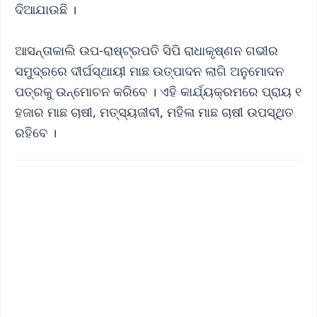
ଦିଆଯାଉଛି ।
ଆସନ୍ତାକାଲି ଉପ-ରାଷ୍ଟ୍ରପତି ସିପି ରାଧାକୃଷ୍ଣନ ଗଭୀର
ସମୁଦ୍ରରେ ଦୀର୍ଘସ୍ଥାୟୀ ମାଛ ଉତ୍ପାଦନ ଲାଗି ଅନୁମୋଦନ
ପତ୍ରକୁ ଉନ୍ମୋଚନ କରିବେ । ଏହି କାର୍ଯ୍ୟକ୍ରମରେ ପ୍ରାୟ ୧
ହଜାର ମାଛ ଚାଷୀ, ମତ୍ସ୍ୟଜୀବୀ, ମହିଳା ମାଛ ଚାଷୀ ଉପସ୍ଥିତ
ରହିବେ ।