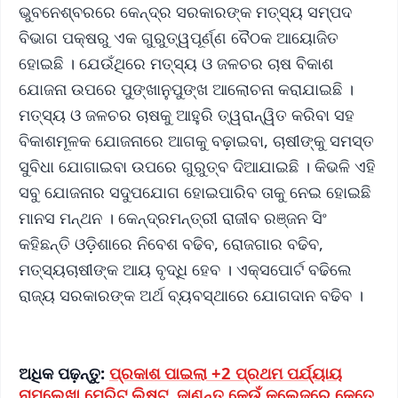
ଭୁବନେଶ୍ବରରେ କେନ୍ଦ୍ର ସରକାରଙ୍କ ମତ୍ସ୍ୟ ସମ୍ପଦ
ବିଭାଗ ପକ୍ଷରୁ ଏକ ଗୁରୁତ୍ୱପୂର୍ଣ୍ଣ ବୈଠକ ଆୟୋଜିତ
ହୋଇଛି । ଯେଉଁଥିରେ ମତ୍ସ୍ୟ ଓ ଜଳଚର ଚାଷ ବିକାଶ
ଯୋଜନା ଉପରେ ପୁଙ୍ଖାନୁପୁଙ୍ଖ ଆଲୋଚନା କରାଯାଇଛି ।
ମତ୍ସ୍ୟ ଓ ଜଳଚର ଚାଷକୁ ଆହୁରି ତ୍ୱରାନ୍ୱିତ କରିବା ସହ
ବିକାଶମୂଳକ ଯୋଜନାରେ ଆଗକୁ ବଢ଼ାଇବା, ଚାଷୀଙ୍କୁ ସମସ୍ତ
ସୁବିଧା ଯୋଗାଇବା ଉପରେ ଗୁରୁତ୍ବ ଦିଆଯାଇଛି । କିଭଳି ଏହି
ସବୁ ଯୋଜନାର ସଦୁପଯୋଗ ହୋଇପାରିବ ତାକୁ ନେଇ ହୋଇଛି
ମାନସ ମନ୍ଥନ । କେନ୍ଦ୍ରମନ୍ତ୍ରୀ ରାଜୀବ ରଞ୍ଜନ ସିଂ
କହିଛନ୍ତି ଓଡ଼ିଶାରେ ନିବେଶ ବଢିବ, ରୋଜଗାର ବଢିବ,
ମତ୍ସ୍ୟଚାଷୀଙ୍କ ଆୟ ବୃଦ୍ଧି ହେବ । ଏକ୍ସପୋର୍ଟ ବଢିଲେ
ରାଜ୍ୟ ସରକାରଙ୍କ ଅର୍ଥ ବ୍ୟବସ୍ଥାରେ ଯୋଗଦାନ ବଢିବ ।
ଅଧିକ ପଢ଼ନ୍ତୁ:
ପ୍ରକାଶ ପାଇଲା +2 ପ୍ରଥମ ପର୍ଯ୍ୟାୟ
ନାମଲେଖା ମେରିଟ୍‌ ଲିଷ୍ଟ, ଜାଣନ୍ତୁ କେଉଁ କଲେଜରେ କେତେ