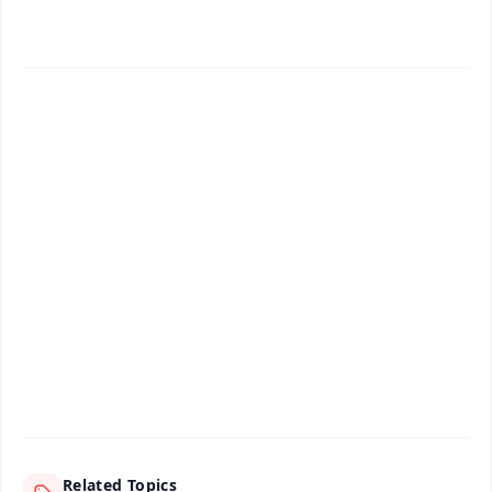
✨
📱 Get Argus News App
📰 60 Word News
🎬 Argus Podcast
📺 Live TV and Breaking News
🔔 Free Notification Alerts
Download Free:
Android - Scan QR
iOS - Scan QR
Related Topics