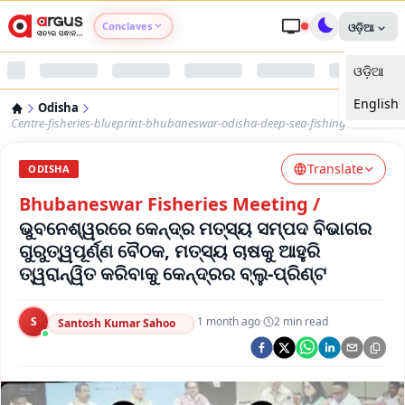
Conclaves
ଓଡ଼ିଆ
ଓଡ଼ିଆ
Argus Agri Vikas
English
Odisha
Argus Nari Shakti
Centre-fisheries-blueprint-bhubaneswar-odisha-deep-sea-fishing
Translate
Argus Education Next
ODISHA
Bhubaneswar Fisheries Meeting
/
Argus Health Connect
ଭୁବନେଶ୍ୱରରେ କେନ୍ଦ୍ର ମତ୍ସ୍ୟ ସମ୍ପଦ ବିଭାଗର
ଗୁରୁତ୍ୱପୂର୍ଣ୍ଣ ବୈଠକ, ମତ୍ସ୍ୟ ଚାଷକୁ ଆହୁରି
Argus Swaad Odisha
ତ୍ୱରାନ୍ୱିତ କରିବାକୁ କେନ୍ଦ୍ରର ବ୍ଲୁ-ପ୍ରିଣ୍ଟ
Argus Chalo Dekhein Apna Desh
S
·
1 month ago
·
2
min read
Santosh Kumar Sahoo