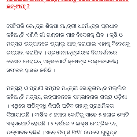
କଟ୍-ଅଫ୍ ?
ସେହିପରି କେନ୍ଦ୍ର ଶିକ୍ଷା ମନ୍ତ୍ରୀ ଧର୍ମେନ୍ଦ୍ର ପ୍ରଧାନ
କହିଛନ୍ତି ଏଣିକି ଗାଁ ଗଣ୍ଡାର ମାଛ ବିଦେଶକୁ ଯିବ । କୃଷି ଓ
ମତ୍ସ୍ୟ ଉତ୍ପାଦରେ ଭ୍ୟାଲୁ ଆଡ୍‌ କରାଯାଇ ଏହାକୁ ବିଦେଶକୁ
ରପ୍ତାନୀ କରାଯିବ । ପ୍ରଧାନମନ୍ତ୍ରୀଙ୍କ ଦିଗଦର୍ଶନରେ
ଦେଶର ମେରାଇନ୍ ଏକ୍ସପୋର୍ଟ କ୍ଷେତ୍ର ଉଲ୍ଲେଖନୀୟ
ସଫଳତା ହାସଲ କରିଛି ।
ମତ୍ସ୍ୟ ଓ ପ୍ରାଣୀ ସମ୍ପଦ ମନ୍ତ୍ରୀ ଗୋକୁଳାନନ୍ଦ ମଲ୍ଲିକ
କହିଛନ୍ତି ମତ୍ସ୍ୟ ଉତ୍ପାଦନରେ ସମ୍ଭାବନାର ରାଜ୍ୟ ଓଡ଼ିଶା
। ଏଥିରେ ଅଭିବୃଦ୍ଧି କିପରି ଘଟିବ ତାହାକୁ ପ୍ରାଥମିକତା
ଦିଆଯାଇଛି । ବାର୍ଷିକ ୫ ହଜାର କୋଟିରୁ ସାଢେ ୫ ହଜାର କୋଟି
ଏକ୍ସପୋର୍ଟ ହେଉଛି । ୨ ବର୍ଷରେ ୨ ଲକ୍ଷ ମେଟ୍ରିକ ଟନ୍‌
ଉତ୍ପାଦନ ବଢିଛି । ଏବେ ଡିପ୍‌ ସି ଫିସିଂ ଉପରେ ଗୁରୁତ୍ବ