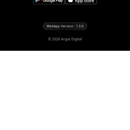
WebApp Version : 1.3.0
©
2026
Argus Digital