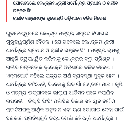
ଯୋଗଦେଲେ କେନ୍ଦ୍ରମନ୍ତ୍ରୀ ଧର୍ମେନ୍ଦ୍ର ପ୍ରଧାନ ଓ ରାଜୀବ
ରଞ୍ଜନ ସିଂ
ରାଜୀବ ରଞ୍ଜନଙ୍କ ଦୃଢୋକ୍ତି ଓଡ଼ିଶାରେ ବଢିବ ନିବେଶ
ଭୁବନେଶ୍ୱରରେ କେନ୍ଦ୍ର ମତ୍ସ୍ୟ ସମ୍ପଦ ବିଭାଗର
ଗୁରୁତ୍ୱପୂର୍ଣ୍ଣ ବୈଠକ । ଯୋଗଦେଲେ କେନ୍ଦ୍ରମନ୍ତ୍ରୀ
ଧର୍ମେନ୍ଦ୍ର ପ୍ରଧାନ ଓ ରାଜୀବ ରଞ୍ଜନ ସିଂ । ମତ୍ସ୍ୟ ଚାଷକୁ
ଆହୁରି ତ୍ୱରାନ୍ୱିତ କରିବାକୁ କେନ୍ଦ୍ରର ବ୍ଲୁ-ପ୍ରିଣ୍ଟ ।
ରାଜୀବ ରଞ୍ଜନଙ୍କ ଦୃଢୋକ୍ତି ଓଡ଼ିଶାରେ ବଢିବ ନିବେଶ ।
ଏକ୍ସପୋର୍ଟ ବଢିଲେ ରାଜ୍ୟର ଅର୍ଥ ବ୍ୟବସ୍ଥା ସୁଦୃଢ ହେବ ।
ଧର୍ମେନ୍ଦ୍ର କହିଛନ୍ତି, ବିଦେଶକୁ ଯିବ ଗାଁ ଗଣ୍ଡାର ମାଛ । କୃଷି
ଓ ମତ୍ସ୍ୟ ଉତ୍ପାଦରେ ଭାଲ୍ୟୁ ଆଡିସନ ପରେ କରାଯିବ
ରପ୍ତାନୀ । ଡିପ୍‌ ସି ଫିସିଂ ପଲିସିର ବିକାଶ ସହ ଯୁବ ବର୍ଗ ଓ
ଷ୍ଟାର୍ଟଅପକୁ ଆର୍ଥିକ ଅନୁଦାନ ଏବଂ ଋଣ ଯୋଗାଇ ଦେବା ପାଇଁ
ସରକାର ପ୍ରତିଶ୍ରୁତି ବଦ୍ଧ ବୋଲି କହିଛନ୍ତି ଧର୍ମେନ୍ଦ୍ର ।