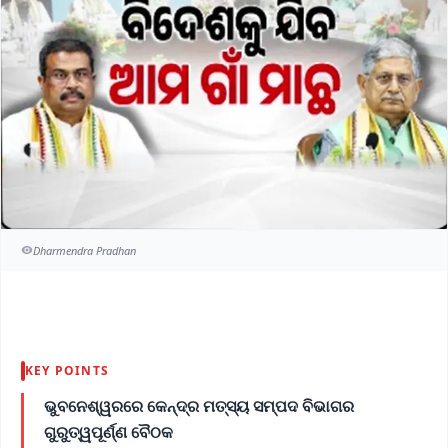
Dharmendra Pradhan
KEY POINTS
ଭୁବନେଶ୍ୱରରେ କେନ୍ଦ୍ର ମତ୍ସ୍ୟ ସମ୍ପଦ ବିଭାଗର
ଗୁରୁତ୍ୱପୂର୍ଣ୍ଣ ବୈଠକ