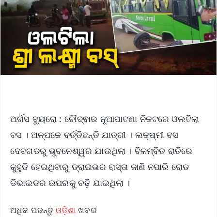
ଅର୍ଗସ ବ୍ୟୁରୋ : ଚୌଦ୍ଵାର ନୂଆପାଟଣା ନିକଟରେ ଓଲଟିଲା
ବସ । ଅଳ୍ପକେ ବର୍ତ୍ତିଛନ୍ତି ଯାତ୍ରୀ । ଲକ୍ଷ୍ମୀ ବସ
ଦେବଗଡରୁ ଭୁବନେଶ୍ୱର ଯାଉଥିଲା । ବିଳମ୍ବିତ ରାତିରେ
କୁହୁଡି ହେଇଥିବାରୁ ଡ୍ରାଇଭର ରାସ୍ତା ଜାଣି ନପାରି ରୋଡ
ଡିଭାଇଡର ଉପରକୁ ଚଢ଼ି ଯାଇଥିଲା ।
ଅଧିକ ପଢନ୍ତୁ
ଓଡ଼ିଶା
ଖବର