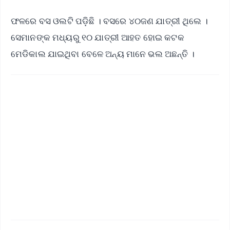
ଫଳରେ ବସ ଓଲଟି ପଡ଼ିଛି । ବସରେ ୪୦ଜଣ ଯାତ୍ରୀ ଥିଲେ ।
ସେମାନଙ୍କ ମଧ୍ୟରୁ ୧୦ ଯାତ୍ରୀ ଆହତ ହୋଇ କଟକ
ମେଡିକାଲ ଯାଇଥିବା ବେଳେ ଅନ୍ୟ ମାନେ ଭଲ ଅଛନ୍ତି ।