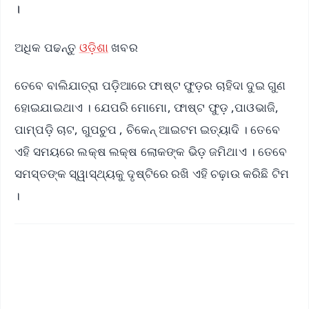
।
ଅଧିକ ପଢନ୍ତୁ
ଓଡ଼ିଶା
ଖବର
ତେବେ ବାଲିଯାତ୍ରା ପଡ଼ିଆରେ ଫାଷ୍ଟ ଫୁଡ଼ର ଚାହିଦା ଦୁଇ ଗୁଣ
ହୋଇଯାଇଥାଏ । ଯେପରି ମୋମୋ, ଫାଷ୍ଟ ଫୁଡ଼ ,ପାଓଭାଜି,
ପାମ୍ପଡ଼ି ଚାଟ, ଗୁପଚୁପ , ଚିକେନ୍ ଆଇଟମ ଇତ୍ୟାଦି । ତେବେ
ଏହି ସମୟରେ ଲକ୍ଷ ଲକ୍ଷ ଲୋକଙ୍କ ଭିଡ଼ ଜମିଥାଏ । ତେବେ
ସମସ୍ତଙ୍କ ସ୍ୱାସ୍ଥ୍ୟକୁ ଦୃଷ୍ଟିରେ ରଖି ଏହି ଚଢ଼ାଉ କରିଛି ଟିମ
।