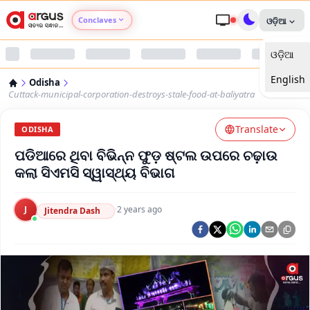
Conclaves
ଓଡ଼ିଆ
ଓଡ଼ିଆ
Argus Agri Vikas
English
Odisha
Argus Nari Shakti
Cuttack-municipal-corporation-destroys-stale-food-at-baliyatra
Translate
Argus Education Next
ODISHA
ପଡିଆରେ ଥିବା ବିଭିନ୍ନ ଫୁଡ଼ ଷ୍ଟଲ ଉପରେ ଚଢ଼ାଉ
Argus Health Connect
କଲା ସିଏମସି ସ୍ୱାସ୍ଥ୍ୟ ବିଭାଗ
Argus Swaad Odisha
J
·
2 years ago
Jitendra Dash
Argus Chalo Dekhein Apna Desh