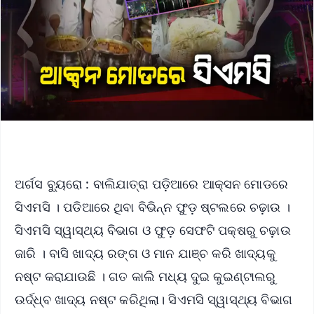
ଅର୍ଗସ ବ୍ୟୁରୋ : ବାଲିଯାତ୍ରା ପଡ଼ିଆରେ ଆକ୍ସନ ମୋଡରେ
ସିଏମସି । ପଡିଆରେ ଥିବା ବିଭିନ୍ନ ଫୁଡ଼ ଷ୍ଟଲରେ ଚଢ଼ାଉ ।
ସିଏମସି ସ୍ୱାସ୍ଥ୍ୟ ବିଭାଗ ଓ ଫୁଡ଼ ସେଫଟି ପକ୍ଷରୁ ଚଢ଼ାଉ
ଜାରି । ବାସି ଖାଦ୍ୟ ରଙ୍ଗ ଓ ମାନ ଯାଞ୍ଚ କରି ଖାଦ୍ୟକୁ
ନଷ୍ଟ କରାଯାଉଛି । ଗତ କାଲି ମଧ୍ୟ ଦୁଇ କୁଇଣ୍ଟାଲରୁ
ଉର୍ଦ୍ଧ୍ବ ଖାଦ୍ୟ ନଷ୍ଟ କରିଥିଲା। ସିଏମସି ସ୍ୱାସ୍ଥ୍ୟ ବିଭାଗ