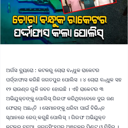
ଅର୍ଗସ ବ୍ୟୁରୋ : କଟକରୁ ଚୋରା ବନ୍ଧୁକ ରାକେଟର
ପର୍ଦ୍ଦାଫାସ କରିଛି ଜଗତପୁର ପୋଲିସ । ୪ ଚୋରା ବନ୍ଧୁକ ସହ
୧୨ ରାଉଣ୍ଡ ଗୁଳି ଜବତ ହୋଇଛି । ଏହି ରାକେଟର ୩
ଅଭିଯୁକ୍ତଙ୍କୁ ପୋଲିସ୍ ଗିରଫ କରିଥିବାବେଳେ ଦୁଇ ଜଣ
ଫେରାର୍ ଅଛନ୍ତି । ସେମାନଙ୍କୁ ଧରିବା ପାଇଁ ବିଭିନ୍ନ
ସ୍ଥାନରେ ରେଡ୍ କରୁଛି ପୋଲିସ୍ । ଗିରଫ ଅଭିଯୁକ୍ତ
କଟକର ବବୁଆ, ଜଗତସିଂହପୁର ଅଞ୍ଚଳର ପିଣ୍ଟୁ ଓ ମିହିର ।