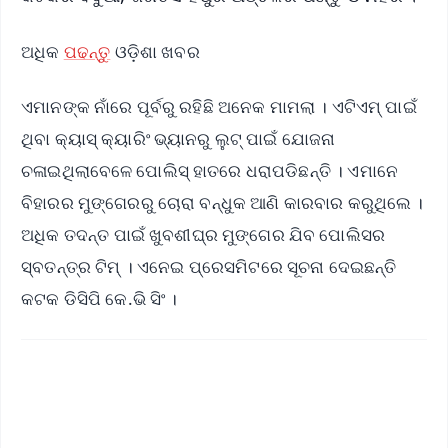
ଅଧିକ
ପଢନ୍ତୁ
ଓଡ଼ିଶା ଖବର
ଏମାନଙ୍କ ନାଁରେ ପୂର୍ବରୁ ରହିଛି ଅନେକ ମାମଲା । ଏଟିଏମ୍ ପାଇଁ
ଥିବା କ୍ୟାସ୍ କ୍ୟାରିଂ ଭ୍ୟାନରୁ ଲୁଟ୍ ପାଇଁ ଯୋଜନା
ଚଳାଇଥିଲାବେଳେ ପୋଲିସ୍ ହାତରେ ଧରାପଡିଛନ୍ତି । ଏମାନେ
ବିହାରର ମୁଙ୍ଗେରରୁ ଚୋରା ବନ୍ଧୁକ ଆଣି କାରବାର କରୁଥିଲେ ।
ଅଧିକ ତଦନ୍ତ ପାଇଁ ଖୁବଶୀଘ୍ର ମୁଙ୍ଗେର ଯିବ ପୋଲିସର
ସ୍ବତନ୍ତ୍ର ଟିମ୍ । ଏନେଇ ପ୍ରେସମିଟରେ ସୂଚନା ଦେଇଛନ୍ତି
କଟକ ଡିସିପି କେ.ଭି ସିଂ ।