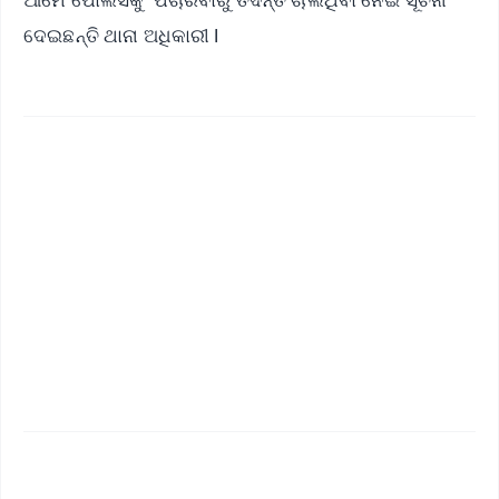
ଦେଇଛନ୍ତି ଥାନା ଅଧିକାରୀ l