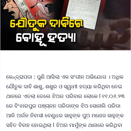
କେନ୍ଦ୍ରାପଡା : ପୁଣି ଆସିଲା ଏକ ସଂଗୀନ ଅଭିଯୋଗ । ଅଧିକ
ଯୌତୁକ ଦାବି ଶାଶୁ, ଶଶୁର ଓ ସ୍ୱାମୀ ହତ୍ୟା କରିଥିବା ନେଇ
ଥାନରେ ଏତଲା ଦେଲେ ଝିଅର ପରିବାର ଲୋକେ l ୧୧.୦୬.୨୩
ରେ ବିଂଝାରପୁର ପଞ୍ଚାନନ ପରିଡାଙ୍କ ଝିଅ ସୋନାଲି ପରିଡା
ଆଳି ଅର୍ଗଳ ନିବାସୀ ବେଣୁଧର ସାହୁଙ୍କ ପୁଅ ମନୋଜ ସାହୁଙ୍କ
ସହିତ ବିବାହ ହୋଇଥିଲା l ଝିଅର ମାମୁଁଙ୍କ ଥାନାରେ କରିଥିବା