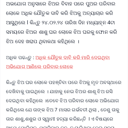
ଅଭଯୋଗ ଅନୁସାରେ ଝିଅର ବିବାହ ପରେ ପୁଅର ପରିବାର
ଲୋକେ ଅଧିକ ଯୌତୁକ ଦାବି କରି ଝିଅକୁ ଅତ୍ୟାଚାର କରି
ଆସୁଥିଲେ l କିନ୍ତୁ ୨୪.୦୨.୨୪ ତାରିଖ ଦିନ ମଧ୍ୟାହ୍ନ 4ଟା
ସମୟରେ ଝିଅର ଶାଶୁ ଘର ଲୋକେ ଝିଅ ଘରକୁ ଫୋନ କରି
ଝିଅ ଦେହ ଖରାପ ଥିବାକଥା କହିଥିଲେ ।
ଅଧିକ ପଢନ୍ତୁ :
ଅଧିକ ଯୌତୁକ ଦାବି କରି ମାରି ଦେଇଥିବା
ଅଭିଯୋଗ ଆଣିଲେ ପରିବାର ଲୋକେ
କିନ୍ତୁ ଝିଅ ଘର ଲୋକେ ପହଞ୍ଚିବା ପରେ ଝିଅକୁ ମୃତ ଅବସ୍ଥାରେ
ଦେଖିବାକୁ ପାଇଥିଲେ । ଯାହାକୁ ନେଇ ଝିଅର ଶାଶୂ ଝିଅ ରସି
ଦେଇଥିବା କହିଥିଲେ ।ତେବେ ଝିଅ ପରିବାର ଲୋକେ ଅଭିଯୋଗ
କରିଥିଲେ ଯେ ତାଙ୍କ ଝିଅ 7 ମାସର ଗର୍ଭବତୀ ଥିଲା , ତେଣୁ ତାକୁ
ତାର ଶାଶୁ,ଶଶୁର ଓ ସ୍ୱାମୀ ହତ୍ୟା କରିଛନ୍ତି l ଏ ବିଷୟରେ
ଆମେ ପୋଲିସକୁ ପଚାରିବାରୁ ତଦନ୍ତ ଚାଲିଥିବା ନେଇ ସୂଚନା