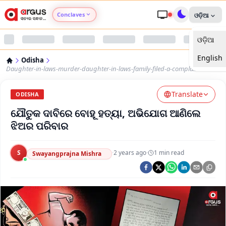
Conclaves
ଓଡ଼ିଆ
ଓଡ଼ିଆ
Argus Agri Vikas
English
Odisha
Argus Nari Shakti
Daughter-in-laws-murder-daughter-in-laws-family-filed-a-complaint
Translate
Argus Education Next
ODISHA
ଯୌତୁକ ଦାବିରେ ବୋହୂ ହତ୍ୟା, ଅଭିଯୋଗ ଆଣିଲେ
Argus Health Connect
ଝିଅର ପରିବାର
Argus Swaad Odisha
S
·
2 years ago
·
1
min read
Swayangprajna Mishra
Argus Chalo Dekhein Apna Desh