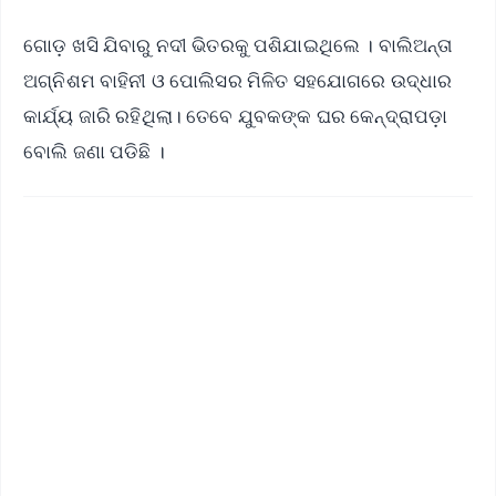
ଗୋଡ଼ ଖସି ଯିବାରୁ ନଦୀ ଭିତରକୁ ପଶିଯାଇଥିଲେ । ବାଲିଅନ୍ତା
ଅଗ୍ନିଶମ ବାହିନୀ ଓ ପୋଲିସର ମିଳିତ ସହଯୋଗରେ ଉଦ୍ଧାର
କାର୍ଯ୍ୟ ଜାରି ରହିଥିଲା। ତେବେ ଯୁବକଙ୍କ ଘର କେନ୍ଦ୍ରାପଡ଼ା
ବୋଲି ଜଣା ପଡିଛି ।