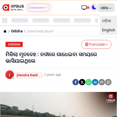
Conclaves
ଓଡ଼ିଆ
ଓଡ଼ିଆ
Argus Agri Vikas
English
Odisha
Dead-body-found
Argus Nari Shakti
Translate
ODISHA
Argus Education Next
ମିଳିଲା ମୃତଦେହ : ନଦୀରେ ଗାଧେଇବା ସମୟରେ
ଭାସିଯାଇଥିଲେ
Argus Health Connect
J
·
2 years ago
Jitendra Dash
Argus Swaad Odisha
Argus Chalo Dekhein Apna Desh