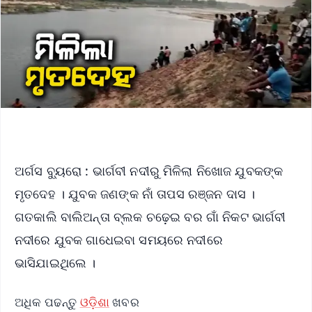
ଅର୍ଗସ ବ୍ୟୁରୋ : ଭାର୍ଗବୀ ନଦୀରୁ ମିଳିଲା ନିଖୋଜ ଯୁବକଙ୍କ
ମୃତଦେହ । ଯୁବକ ଜଣଙ୍କ ନାଁ ତାପସ ରଞ୍ଜନ ଦାସ ।
ଗତକାଲି ବାଲିଅନ୍ତା ବ୍ଲକ ଚଢ଼େଇ ବର ଗାଁ ନିକଟ ଭାର୍ଗବୀ
ନଦୀରେ ଯୁବକ ଗାଧେଇବା ସମୟରେ ନଦୀରେ
ଭାସିଯାଇଥିଲେ ।
ଅଧିକ ପଢନ୍ତୁ
ଓଡ଼ିଶା
ଖବର