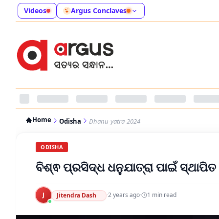
Videos
Argus Conclaves
Home
Odisha
Dhanu-yatra-2024
ODISHA
ବିଶ୍ଵ ପ୍ରସିଦ୍ଧ ଧନୁଯାତ୍ରା ପାଇଁ ସ୍ଥାପି
J
·
2 years ago
·
1
min read
Jitendra Dash