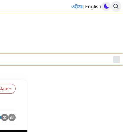
ଓଡ଼ିଆ
|
English
slate