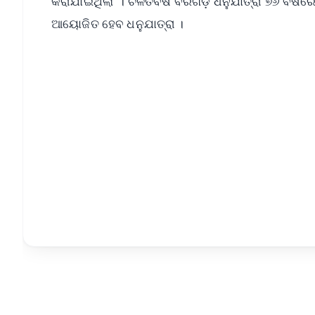
କରାଯାଇଥିଲା । ଚଳିତବର୍ଷ ବରଗଡ଼ ଧନୁଯାତ୍ରା ୭୬ ବର୍ଷରେ
ଆୟୋଜିତ ହେବ ଧନୁଯାତ୍ରା ।
📱 Get Argus News App
📰 60 Word News
🎬 Argus Podcast
🔔 Free Notification Alerts
Download Free:
Android - Scan QR
i