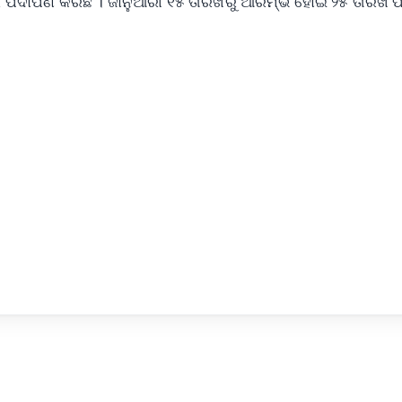
 ପଦାର୍ପଣ କରିଛି । ଜାନୁଆରୀ ୧୫ ତାରିଖରୁ ଆରମ୍ଭ ହୋଇ ୨୫ ତାରିଖ ପର
✨
📺 Live TV and Breaking News
⭐
⭐
⭐
⭐
4.8 Rating
50K+ Download
OS - Scan QR