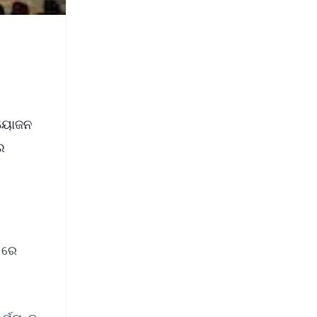
 ଆୟୋଜନ
ର
ରରେ