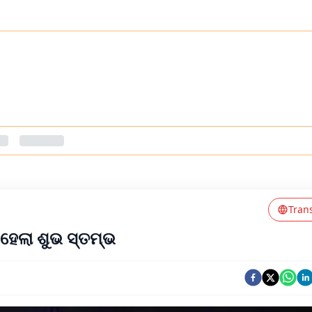
Tran
ତ ହେଲା ଶୁଭ ସ୍ତମ୍ଭ