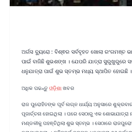
ଅର୍ଗସ ବ୍ୟୁରୋ : ବିଶ୍ଵର ସର୍ବବୃହତ ଖୋଲା ରଂଗମଞ୍ଚ
ପାଇଁ ବାଜିଛି ଶୁଭଶଙ୍ଖ । ଯେପରି ଯାତ୍ରା ସୁରୁଖୁରୁରେ
ଧନୁଯାତ୍ରା ପାଇଁ ଶୁଭ ସ୍ତମ୍ଭ ମଧ୍ୟ ସ୍ଥାପିତ ହୋଇଛି 
ଅଧିକ ପଢନ୍ତୁ
ଓଡ଼ିଶା
ଖବର
ରାଜ ପୁରୋହିତଙ୍କ ପୂର୍ବ ଲଗ୍ନ ଧାର୍ଯ୍ୟ ଅନୁସାରେ ଶୁକ୍
ପୂଜାର୍ଚ୍ଚନା ହୋଇଥିଲା । ପରେ ସେଠାରୁ ଏକ ଶୋଭାଯାତ୍ର
ମଣ୍ଡଳୀକୁ ପହଞ୍ଚିଥିଲା ଶୁଭ ସ୍ତମ୍ଭ । ସେଠାରେ ରାଜପୁରୋହ