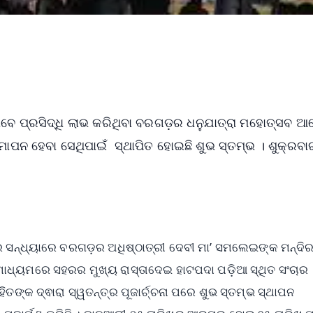
 ଭାବେ ପ୍ରସିଦ୍ଧି ଲାଭ କରିଥିବା ବରଗଡ଼ର ଧନୁଯାତ୍ରା ମହୋତ୍ସବ
 ସମାପନ ହେବା ସେଥିପାଇଁ ସ୍ଥାପିତ ହୋଇଛି ଶୁଭ ସ୍ତମ୍ଭ । ଶୁକ୍ରବା
।
ରବାର ସନ୍ଧ୍ୟାରେ ବରଗଡ଼ର ଅଧିଷ୍ଠାତ୍ରୀ ଦେବୀ ମା’ ସମଲେଇଙ୍କ ମନ୍ଦି
ା ମାଧ୍ୟମରେ ସହରର ମୁଖ୍ୟ ରାସ୍ତାଦେଇ ହାଟପଦା ପଡ଼ିଆ ସ୍ଥିତ ସଂଚାର
ିତଙ୍କ ଦ୍ଵାରା ସ୍ୱତନ୍ତ୍ର ପୂଜାର୍ଚ୍ଚନା ପରେ ଶୁଭ ସ୍ତମ୍ଭ ସ୍ଥାପନ