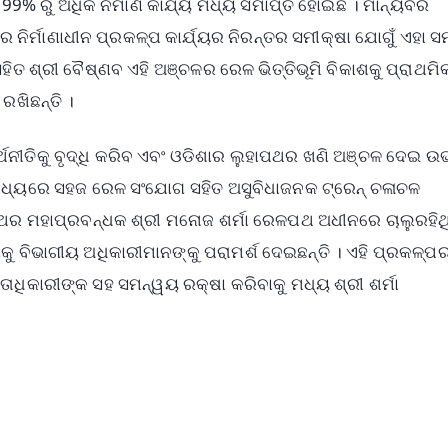
ଁ 99% ରୁ ଅଧିକ ନିର୍ମାଣ କାର୍ଯ୍ୟ ମଧ୍ୟ ସମାପ୍ତ ହୋଇଛି । ମାନ୍ୟବର
େ ନିର୍ମାଣାଧୀନ ପ୍ରକଳ୍ପ କାର୍ଯ୍ୟର ନିରନ୍ତର ସମୀକ୍ଷା ଯୋଗୁଁ ଏହା 
 ସହିତ ଶ୍ରୀ ବୈଷ୍ଣବ ଏହି ଅଞ୍ଚଳର ରେଳ ଭିତ୍ତିଭୂମି ବିକାଶକୁ ପ୍ରାଥମି
ରଖିଛନ୍ତି ।
୍ଥନୀତିକୁ ବୃଦ୍ଧି କରିବ ଏବଂ ଓଡିଶାର ଲୁହାପଥର ଖଣି ଅଞ୍ଚଳ ଦେଇ 
ଥ ମଧ୍ୟରେ ସହଜ ରେଳ ସଂଯୋଗ ସହିତ ଅସୁବିଧାଜନକ ଟ୍ରେନ୍ ଚଳାଚଳ
ଥର ମହାପ୍ରବନ୍ଧକ ଶ୍ରୀ ମନୋଜ ଶର୍ମା ରେଳପଥ ଅଧୀନରେ ଚାଲୁରହିଥ
କୁ ବିଭାଗୀୟ ଅଧିକାରୀମାନଙ୍କୁ ପରାମର୍ଶ ଦେଇଛନ୍ତି । ଏହି ପ୍ରକଳ୍ପ
ତାଧିକାରୀଙ୍କ ସହ ସମନ୍ୱୟ ରକ୍ଷା କରିବାକୁ ମଧ୍ୟ ଶ୍ରୀ ଶର୍ମା
✨
📺 Live TV and Breaking News