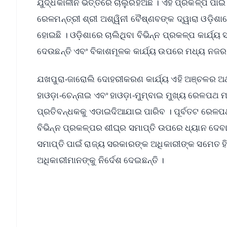
ଯୁଦ୍ଧକାଳୀନ ଭିତ୍ତିରେ ଚାଲୁରହିଅଛି । ଏହି ପ୍ରକଳ୍ପ ପାଇ
ରେଳମନ୍ତ୍ରୀ ଶ୍ରୀ ଅଶ୍ୱିନୀ ବୈଷ୍ଣବଙ୍କ ଦ୍ୱାରା ଓଡ଼ିଶାର
ହୋଇଛି । ଓଡ଼ିଶାରେ ଚାଲିଥିବା ବିଭିନ୍ନ ପ୍ରକଳ୍ପ କାର୍ଯ୍ୟ
ଦେଉଛନ୍ତି ଏବଂ ବିକାଶମୂଳକ କାର୍ଯ୍ୟ ଉପରେ ମଧ୍ୟ ନଜର 
ଯଖପୁରା-ଜାରୋଲି ଦୋହରୀକରଣ କାର୍ଯ୍ୟ ଏହି ଅଞ୍ଚଳର ଅର
ହାଓଡ଼ା-ଚେନ୍ନାଇ ଏବଂ ହାଓଡ଼ା-ମୁମ୍ବାଇ ମୁଖ୍ୟ ରେଳପ
ପ୍ରତିବନ୍ଧକକୁ ଏଡାଇଦିଆଯାଇ ପାରିବ । ପୂର୍ବତଟ ରେଳପ
ବିଭିନ୍ନ ପ୍ରକଳ୍ପର ଶୀଘ୍ର ସମାପ୍ତି ଉପରେ ଧ୍ୟାନ ଦେବା
ସମାପ୍ତି ପାଇଁ ରାଜ୍ୟ ସରକାରଙ୍କ ଅଧିକାରୀଙ୍କ ସମେତ ହି
ଅଧିକାରୀମାନଙ୍କୁ ନିର୍ଦେଶ ଦେଇଛନ୍ତି ।
📱 Get Argus News App
📰 60 Word News
🎬 Argus Podcast