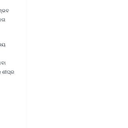
ସମ୍ଭବ
କତା
ଉଭୟ
ିବା
ର ଶୀଘ୍ର
FREE