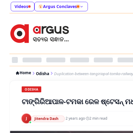
Videos
Argus Conclaves
Home
Odisha
Duplication-between-tangiriapal-tomka-railway-s
ODISHA
ଟାଙ୍ଗିରିଆପାଳ-ଟମକା ରେଳ ଷ୍ଟେସନ୍ ମଧ
J
·
2 years ago
·
2
min read
Jitendra Dash