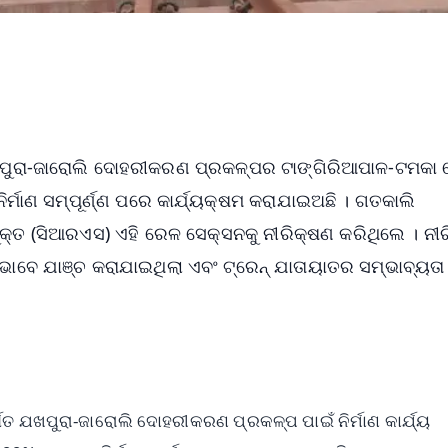
ଟିଳ ଯଖପୁରା-ଜାରୋଲି ଦୋହରୀକରଣ ପ୍ରକଳ୍ପର ଟାଙ୍ଗିରିଆପାଳ-ଟମକା
ର୍ମାଣ ସମ୍ପୂର୍ଣ୍ଣ ପରେ କାର୍ଯ୍ୟକ୍ଷମ କରାଯାଇଅଛି । ଗତକାଲି
ୟୁକ୍ତ (ସିଆରଏସ) ଏହି ରେଳ ସେକ୍ସନକୁ ନୀରିକ୍ଷଣ କରିଥିଲେ । ନୀ
 ଭାବେ ଯାଞ୍ଚ କରାଯାଇଥିଲା ଏବଂ ଟ୍ରେନ୍ ଯାତାୟାତର ସମ୍ଭାବ୍ୟତା 
ଗତ ଯଖପୁରା-ଜାରୋଲି ଦୋହରୀକରଣ ପ୍ରକଳ୍ପ ପାଇଁ ନିର୍ମାଣ କାର୍ଯ୍ୟ