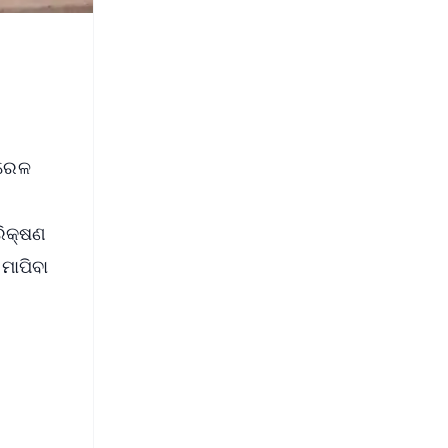
 ରେଳ
ରିକ୍ଷଣ
ମାପିବା