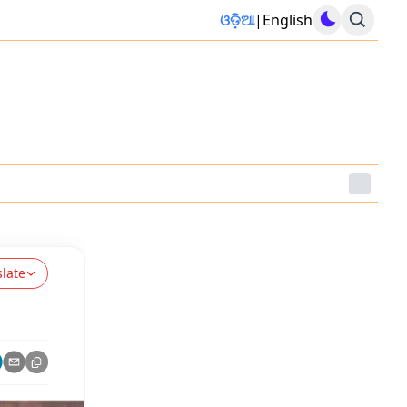
ଓଡ଼ିଆ
|
English
slate