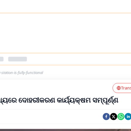
tation-is-fully-functional
Tran
୍ୟରେ ଦୋହରୀକରଣ କାର୍ଯ୍ୟକ୍ଷମ ସମ୍ପୂର୍ଣ୍ଣ