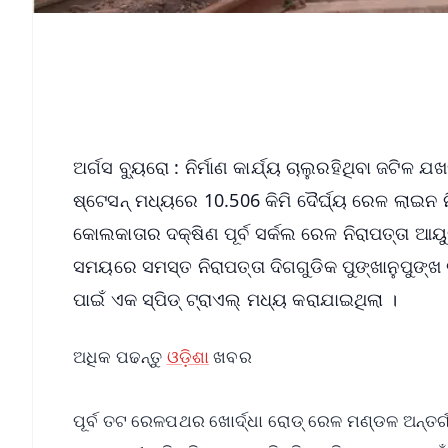
ଅର୍ଗସ ବ୍ୟୁରୋ : ନିର୍ମାଣ କାର୍ଯ୍ୟ ଚାଲୁରହିଥିବା ଜ
ଷ୍ଟେସନ୍ ମଧ୍ୟରେ 10.506 କିମି ଦୈର୍ଘ୍ୟ ରେଳ ଲାଇନ ନି
କୋଲକାତାର ଦକ୍ଷିଣ ପୂର୍ବ ସର୍କଲ ରେଳ ନିରାପତ୍ତା ଆ
ସମୟରେ ସମସ୍ତ ନିରାପତ୍ତା ଦିଗଗୁଡିକ ପୁଙ୍ଖାନୁପୁଙ୍ଖ
ପାଇଁ ଏକ ସ୍ପିଡ୍ ଟ୍ରାଏଲ୍ ମଧ୍ୟ କରାଯାଇଥିଲା ।
ଅଧିକ ପଢନ୍ତୁ
ଓଡ଼ିଶା
ଖବର
ପୂର୍ବ ତଟ ରେଳପଥର ଖୋର୍ଦ୍ଧା ରୋଡ୍ ରେଳ ମଣ୍ଡଳ ଅନ୍ତର୍