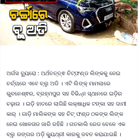
ଅର୍ଗସ ବ୍ୟୁରୋ : ଅର୍ଥତତ୍ତ୍ଵ ଚିଟ୍‌ଫଣ୍ଡ ଲିଙ୍କକୁ ନେଇ
ଚର୍ଚ୍ଚାରେ ଏବେ ବ୍ଲୁ ଅଡି । ଏଟି ଲିଙ୍କ୍‌ ମାମଲାରେ
ଭୁବନେଶ୍ଵର, ବ୍ରହ୍ମପୁର ସହ ବିଭିନ୍ନ ସ୍ଥାନରେ ଇଡ଼ିର
ଚଢ଼ାଉ । ଇଡ଼ି ହାତରେ ଲାଗିଛି ଲକ୍ଷାଧିକ ଟଙ୍କା ସହ ଦାମୀ
କାର୍‌ । ଗାଡ଼ି ମାଲିକଙ୍କ ସହ ଚିଟ୍ ଫଣ୍ଡ ଠକଙ୍କ ଲିଙ୍କ
ନେଇ ଖୋଳତାଡ ଜାରି ରହିଛି । ଗତକାଲି ରେଡ ବେଳେ ଏକ
ବ୍ଲୁ ରଙ୍ଗର ଅଡ଼ି କ୍ୟୁଥ୍ରୀ କାରକୁ ଜବତ କରାଯାଇଛି ।