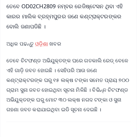
ତେବେ OD02CH2809 ନମ୍ବର ରେଜିଷ୍ଟେସନ ଥିବା ଏହି
କାରର ମାଲିକ ବ୍ରହ୍ମପୁରର ଜଣେ କଣ୍ଟ୍ରାକ୍ଟରଙ୍କର
ବୋଲି ଜଣାପଡିଛି ।
ଅଧିକ ପଢନ୍ତୁ
ଓଡ଼ିଶା
ଖବର
ତେବେ ଚିଟଫଣ୍ଡ ଅଭିଯୁକ୍ତଙ୍କ ଘରେ ଗତକାଲି ରେଡ୍ ବେଳେ
ଏହି ଗାଡ଼ି ଜବତ ହୋଇଛି । ସେହିପରି ଆଉ ଜଣେ
କଣ୍ଟ୍ରାକ୍ଟରଙ୍କ ଘରୁ ୧୫ ଲକ୍ଷ ଟଙ୍କା ସମେତ ପ୍ରାୟ ୭୦୦
ଗ୍ରାମ ସୁନା ଜବତ ହୋଇଥିବା ସୂଚନା ମିଳିଛି । ବିଭିନ୍ନ ଚିଟଫଣ୍ଡ
ଅଭିଯୁକ୍ତଙ୍କ ଘରୁ ମୋଟ ୩୦ ଲକ୍ଷ ନଗଦ ଟଙ୍କା ଓ ସୁନା
ଗହଣା ଜବତ କରାଯାଇଥିବା ଇଡି ସୂଚନା ଦେଇଛି ।