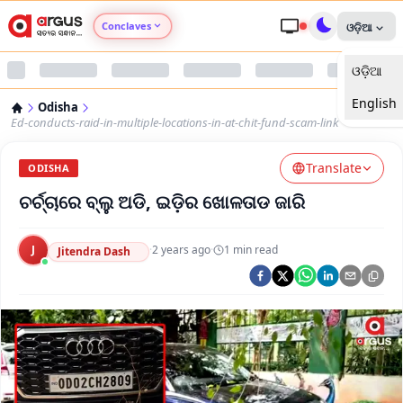
Conclaves
ଓଡ଼ିଆ
ଓଡ଼ିଆ
Argus Agri Vikas
English
Odisha
Argus Nari Shakti
Ed-conducts-raid-in-multiple-locations-in-at-chit-fund-scam-link
Translate
Argus Education Next
ODISHA
ଚର୍ଚ୍ଚାରେ ବ୍ଲୁ ଅଡି, ଇଡ଼ିର ଖୋଳତାଡ ଜାରି
Argus Health Connect
J
·
2 years ago
·
1
min read
Jitendra Dash
Argus Swaad Odisha
Argus Chalo Dekhein Apna Desh