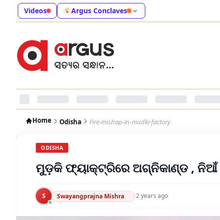
Videos
Argus Conclaves
Home
Odisha
Fire-mishap-in-mudki-factory
ODISHA
ମୁଡ଼କି ଫ୍ୟାକ୍ଟ୍ରିରେ ଅଗ୍ନିକାଣ୍ଡ , ନିଆଁ 
S
·
2 years ago
Swayangprajna Mishra