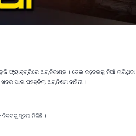
କି ଫ୍ୟାକ୍ଟ୍ରିରେ ଅଗ୍ନିକାଣ୍ଡ । ତେଲ କଡେ଼ଇରୁ ନିଆଁ ଲାଗିଥିବା
 । ଖବର ପାଇ ପହଞ୍ଚିଲା ଅଗ୍ନିଶମ ବାହିନୀ ।
ନିକଟରୁ ସୂଚନା ମିଳିଛି ।