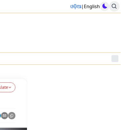
ଓଡ଼ିଆ
|
English
slate