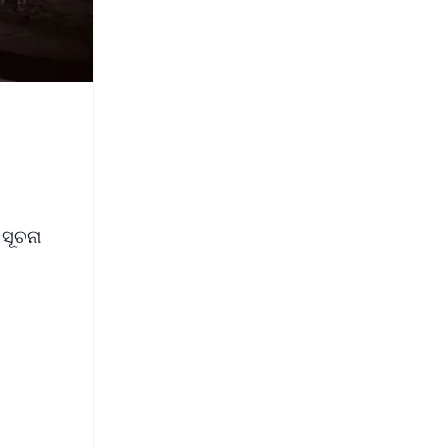
 ସୂଚନା