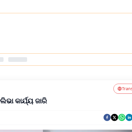
Tran
ଲିଭା କାର୍ଯ୍ୟ ଜାରି