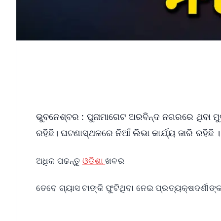
ଭୁବନେଶ୍ବର : ପୁନାମାଗେଟ ଅରବିନ୍ଦ ନଗରରେ ଥିବା ମୁଡ଼
ରହିଛି। ଘଟଣାସ୍ଥଳରେ ନିଆଁ ଲିଭା କାର୍ଯ୍ୟ ଜାରି ରହିଛି
ଅଧିକ ପଢନ୍ତୁ
ଓଡିଶା
ଖବର
ତେବେ ଗ୍ୟାସ ଟାଙ୍କି ଫୁଟିଥିବା ନେଇ ପ୍ରତ୍ୟକ୍ଷଦର୍ଶୀଙ୍କ 