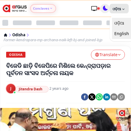
Conclaves
ଓଡ଼ିଆ
ଓଡ଼ିଆ
Argus Agri Vikas
English
Odisha
Argus Nari Shakti
Former-kendrapara-mp-archana-naik-left-bj-and-joined-bjp
Translate
Argus Education Next
ODISHA
ବିଜେଡି ଛାଡ଼ି ବିଜେପିରେ ମିଶିଲେ କେନ୍ଦ୍ରାପଡ଼ାର
Argus Health Connect
ପୂର୍ବତନ ସାଂସଦ ଅର୍ଚ୍ଚନା ନାୟକ
Argus Swaad Odisha
J
·
2 years ago
Jitendra Dash
Argus Chalo Dekhein Apna Desh