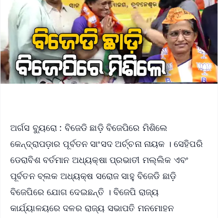
ଅର୍ଗସ ବ୍ୟୁରୋ : ବିଜେଡି ଛାଡ଼ି ବିଜେପିରେ ମିଶିଲେ
କେନ୍ଦ୍ରାପଡ଼ାର ପୂର୍ବତନ ସାଂସଦ ଅର୍ଚ୍ଚନା ନାୟକ । ସେହିପରି
ଡେରାବିଶ ବର୍ତମାନ ଅଧ୍ୟକ୍ଷା ପ୍ରଭାତୀ ମଲ୍ଲିକ ଏବଂ
ପୂର୍ବତନ ବ୍ଲକ ଅଧ୍ୟକ୍ଷ ସରୋଜ ସାହୁ ବିଜେଡି ଛାଡ଼ି
ବିଜେପିରେ ଯୋଗ ଦେଇଛନ୍ତି । ବିଜେପି ରାଜ୍ୟ
କାର୍ଯ୍ୟାଳୟରେ ଦଳର ରାଜ୍ୟ ସଭାପତି ମନମୋହନ