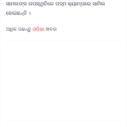
ସାମଲଙ୍କ ଉପସ୍ଥିତିରେ ପଦ୍ମ କ୍ୟାମ୍ପରେ ସାମିଲ
ହୋଇଛନ୍ତି ।
ଅଧିକ ପଢନ୍ତୁ
ଓଡ଼ିଶା
ଖବର