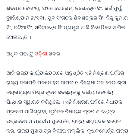
ଶିବଧର ବେହେରା, ଫତେ ସୋରେନ, ନରେନ୍ଦ୍ର ସିଂ, କର୍ଜି ମୁର୍ମୁ,
ଦୁଃଖିଶ୍ୟାମ ହାଂସଦା, ଯୁବ ସଂଗଠକ ଶିବଶଙ୍କର ସିଂ, ବିଜୁ କୁମାର
ସିଂ, ଚଟିଆ ସିଂ, ସଚିଦାନନ୍ଦ ସିଂ ପ୍ରମୁଖ ଆଜି ବିଜେପିରେ ସାମିଲ
ହୋଇଛନ୍ତି ।
ଅଧିକ ପଢନ୍ତୁ
ଓଡ଼ିଶା
ଖବର
ଆଜି ରାଜ୍ୟ କାର୍ଯ୍ୟାଳୟଠାରେ ଅନୁଷ୍ଠିତ ଏହି ମିଶ୍ରଣ ପର୍ବରେ
ରାଜ୍ୟ ସଭାପତି ମନମୋହନ ସାମଲ ଓ ବିରୋଧୀ ଦଳ ନେତା ଶ୍ରୀ
ଜୟନାରାୟଣ ମିଶ୍ର ନୂତନ ସଦସ୍ୟଙ୍କୁ ଦଳୀୟ ଉତରୀୟ
ପିନ୍ଧାଇ ସ୍ୱାଗତ କରିଥିଲେ । ଏହି ମିଶ୍ରଣ ପର୍ବରେ ବିଧାୟକ
ପ୍ରଦୀପ ପାଣିଗ୍ରାହୀ, ପୂର୍ବତନ ବିଧାୟକ ପ୍ରବୀଣ ଚନ୍ଦ୍ର
ଭଞ୍ଜଦେଓ ଓ ପ୍ରଦୀପ ପୁରୋହିତ, ରାଜ୍ୟ ସମ୍ପାଦକ ସରୋଜ
କର, ରାଜ୍ୟ ମୁଖପାତ୍ର ଦିଲୀପ ମଲ୍ଲିକ, କୃଷକମୋର୍ଚ୍ଚା ରାଜ୍ୟ