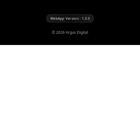
WebApp Version : 1.3.0
©
2026
Argus Digital