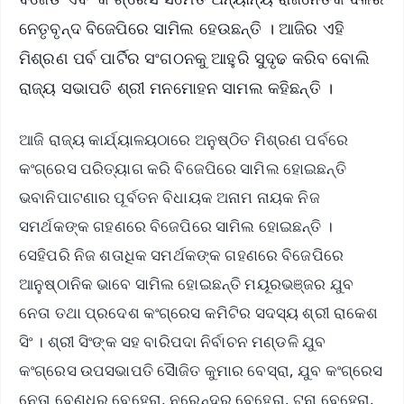
ନେତୃବୃନ୍ଦ ବିଜେପିରେ ସାମିଲ ହେଉଛନ୍ତି । ଆଜିର ଏହି
ମିଶ୍ରଣ ପର୍ବ ପାର୍ଟିର ସଂଗଠନକୁ ଆହୁରି ସୁଦୃଢ କରିବ ବୋଲି
ରାଜ୍ୟ ସଭାପତି ଶ୍ରୀ ମନମୋହନ ସାମଲ କହିଛନ୍ତି ।
ଆଜି ରାଜ୍ୟ କାର୍ଯ୍ୟାଳୟଠାରେ ଅନୁଷ୍ଠିତ ମିଶ୍ରଣ ପର୍ବରେ
କଂଗ୍ରେସ ପରିତ୍ୟାଗ କରି ବିଜେପିରେ ସାମିଲ ହୋଇଛନ୍ତି
ଭବାନିପାଟଣାର ପୂର୍ବତନ ବିଧାୟକ ଅନାମ ନାୟକ ନିଜ
ସମର୍ଥକଙ୍କ ଗହଣରେ ବିଜେପିରେ ସାମିଲ ହୋଇଛନ୍ତି ।
ସେହିପରି ନିଜ ଶତାଧିକ ସମର୍ଥକଙ୍କ ଗହଣରେ ବିଜେପିରେ
ଆନୁଷ୍ଠାନିକ ଭାବେ ସାମିଲ ହୋଇଛନ୍ତି ମୟୂରଭଞ୍ଜର ଯୁବ
ନେତା ତଥା ପ୍ରଦେଶ କଂଗ୍ରେସ କମିଟିର ସଦସ୍ୟ ଶ୍ରୀ ରାକେଶ
ସିଂ । ଶ୍ରୀ ସିଂଙ୍କ ସହ ବାରିପଦା ନିର୍ବାଚନ ମଣ୍ଡଳି ଯୁବ
କଂଗ୍ରେସ ଉପସଭାପତି ସୈାଜିତ କୁମାର ବେସ୍ରା, ଯୁବ କଂଗ୍ରେସ
ନେତା ବେଣୁଧର ବେହେରା, ନରେନ୍ଦ୍ର ବେହେରା, ଟୁନା ବେହେରା,