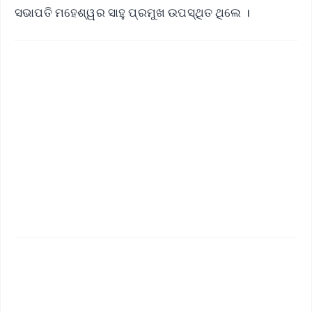
ସଭାପତି ମହେଶ୍ୱର ସାହୁ ପ୍ରମୁଖ ଉପସ୍ଥିତ ଥିଲେ ।
✨
📱 Get Argus News App