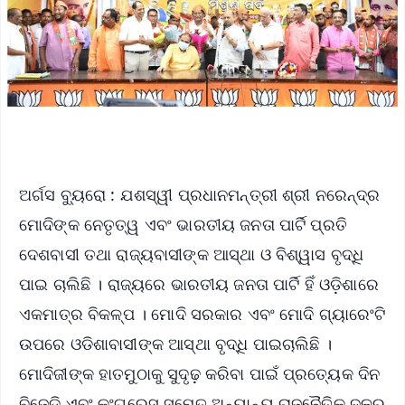
ଅର୍ଗସ ବ୍ୟୁରୋ : ଯଶସ୍ୱୀ ପ୍ରଧାନମନ୍ତ୍ରୀ ଶ୍ରୀ ନରେନ୍ଦ୍ର
ମୋଦିଙ୍କ ନେତୃତ୍ୱ ଏବଂ ଭାରତୀୟ ଜନତା ପାର୍ଟି ପ୍ରତି
ଦେଶବାସୀ ତଥା ରାଜ୍ୟବାସୀଙ୍କ ଆସ୍ଥା ଓ ବିଶ୍ୱାସ ବୃଦ୍ଧି
ପାଇ ଚାଲିଛି । ରାଜ୍ୟରେ ଭାରତୀୟ ଜନତା ପାର୍ଟି ହିଁ ଓଡ଼ିଶାରେ
ଏକମାତ୍ର ବିକଳ୍ପ । ମୋଦି ସରକାର ଏବଂ ମୋଦି ଗ୍ୟାରେଂଟି
ଉପରେ ଓଡିଶାବାସୀଙ୍କ ଆସ୍ଥା ବୃଦ୍ଧି ପାଇଚାଲିଛି ।
ମୋଦିଜୀଙ୍କ ହାତମୁଠାକୁ ସୁଦୃଢ଼ କରିବା ପାଇଁ ପ୍ରତ୍ୟେକ ଦିନ
ବିଜେଡି ଏବଂ କଂଗ୍ରେସ ସମେତ ଅନ୍ୟାନ୍ୟ ରାଜନୈତିକ ଦଳର