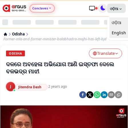
Conclaves
ଓଡ଼ିଆ
ଓଡ଼ିଆ
Argus Agri Vikas
English
Odisha
Argus Nari Shakti
Former-mla-and-former-minister-balabhadra-majhi-has-left-bjd
Translate
Argus Education Next
ODISHA
ଦଳରେ ଅବହେଳା ଅଭିଯୋଗ ଆଣି ଇସ୍ତଫା ଦେଲେ
Argus Health Connect
ବଳଭଦ୍ର ମାଝୀ
Argus Swaad Odisha
J
·
2 years ago
Jitendra Dash
Argus Chalo Dekhein Apna Desh