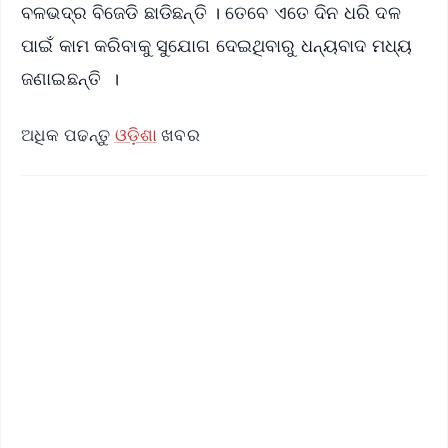
ବଳଭଦ୍ର ବିଜେଡି ଛାଡିଛନ୍ତି । ତେବେ ଏତେ ଦିନ ଧରି ଦଳ
ପାଇଁ କାମ କରିବାକୁ ସୁଯୋଗ ଦେଇଥିବାରୁ ଧନ୍ୟବାଦ ମଧ୍ୟ
ଜଣାଇଛନ୍ତି ।
ଅଧିକ ପଢନ୍ତୁ
ଓଡ଼ିଶା
ଖବର