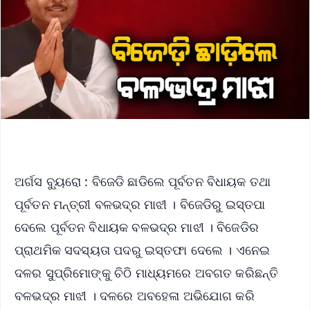
ଅର୍ଗସ ବ୍ୟୁରୋ : ବିଜେଡି ଛାଡିଲେ ପୂର୍ବତନ ବିଧାୟକ ତଥା
ପୂର୍ବତନ ମନ୍ତ୍ରୀ ବଳଭଦ୍ର ମାଝୀ । ବିଜେଡିରୁ ଇସ୍ତପା
ଦେଲେ ପୂର୍ବତନ ବିଧାୟକ ବଳଭଦ୍ର ମାଝୀ । ବିଜେଡିର
ପ୍ରାଥମିକ ସଦସ୍ୟତା ପଦରୁ ଇସ୍ତଫା ଦେଲେ । ଏନେଇ
ଦଳର ସୁପ୍ରିମୋଙ୍କୁ ଚିଠି ମାଧ୍ୟମରେ ଅବଗତ କରିଛନ୍ତି
ବଳଭଦ୍ର ମାଝୀ । ଦଳରେ ଅବହେଳା ଅଭିଯୋଗ କରି