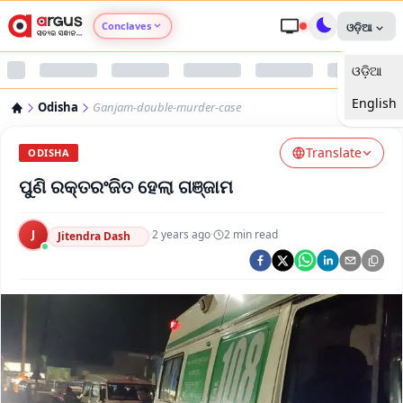
Conclaves
ଓଡ଼ିଆ
ଓଡ଼ିଆ
Argus Agri Vikas
English
Odisha
Ganjam-double-murder-case
Argus Nari Shakti
Translate
ODISHA
Argus Education Next
ପୁଣି ରକ୍ତରଂଜିତ ହେଲା ଗଞ୍ଜାମ
Argus Health Connect
J
·
2 years ago
·
2
min read
Jitendra Dash
Argus Swaad Odisha
Argus Chalo Dekhein Apna Desh