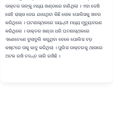
ଡାକ୍ତର ତାଙ୍କୁ ମଧ୍ୟ ଖଣ୍ଡାରେ ହାଣିଥିଲା । ଏହା ଦେଖି
ସେହି ରାସ୍ତା ଦେଇ ଯାଉଥିବା କିଛି ଲୋକ ପୋଲିସକୁ ଖବର
କରିଥିଲେ । ଘଟଣାସ୍ଥଳରେ ଜୟନ୍ତୀ ମଧ୍ୟ ମୃତ୍ୟୁବରଣ
କରିଥିଲେ । ଡାକ୍ତର ଖଣ୍ଡା ଧରି ଘଟଣାସ୍ଥଳରେ
ଏଣେତେଣେ ବୁଲାବୁଲି କରୁଥିବା ବେଳେ ପୋଲିସ ବଡ଼
କଷ୍ଟରେ ତାକୁ କାବୁ କରିଥିଲା । ପୁଲିସ ଡାକ୍ତରକୁ ଥାନାରେ
ଅଟକ ରଖି ତଦନ୍ତ ଜାରି ରଖିଛି ।