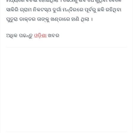
ସାକିରି ଗ୍ରାମ ନିକଟସ୍ଥ ଦୁର୍ଗା ମନ୍ଦିରରେ ପୂର୍ବରୁ ଛକି ରହିଥିବା
ପୁତୁରା ଡାକ୍ତର ତାଙ୍କୁ ଖଣ୍ଡାରେ ହାଣି ଥିଲା ।
ଅଧିକ ପଢନ୍ତୁ
ଓଡ଼ିଶା
ଖବର