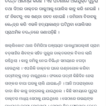
ତଦନ୍ତ ଆରମ୍ଭ କରିଛି । ଏହି ଘଟଣାରେ ଅଭିଯୁକ୍ତ ପୁତୁରା
ତଥା ଦିଅର ଡାକ୍ତର ଡାକୁଆକୁ ପୋଲିସ କାବୁ କରି ନେଇଛି ।
ତା’ ନିକଟରୁ ଏକ ଖଣ୍ଡା ଜବତ ହୋଇଛି । ଜମିଜମା ବିବାବକୁ
କେନ୍ଦ୍ର କରି ଏଭଳି ହତ୍ୟାକାଣ୍ଡ ଘଟିଥିବା ପୋଲିସର
ପ୍ରାଥମିକ ତଦନ୍ତରେ ଜଣାପଡ଼ିଛି ।
ଖଲ୍ଲିକୋଟ ଥାନା ଡିମିରିଆ ପଞ୍ଚାୟତ ପାଳଧୁଆପଲ୍ଲୀ ଗ୍ରାମ
ବଡ଼ସାହିର ଶିବଙ୍କ ସହିତ ପୁରୁତା ଡାକ୍ତରଙ୍କ ବିବାଦ ଲାଗି
ରହିଥିଲା । କାଜୁ ଜମିକୁ ନେଇ ବିଭିନ୍ନ ସମୟରେ ଝଗଡ଼ା
ହେଉଥିଲା । ଏପରିକି ଡାକ୍ତର ଘରେ ଗଣ୍ଡଗୋଳ କରିବା
ପତ୍ନୀଙ୍କୁ ମାଡ଼ ମାରୁଥିଲେ। ଫଳରେ ପତ୍ନୀ କିଛିଦିନ ହେଲା
ତାଙ୍କର ବାପା ଘରକୁ ଚାଲି ଯାଇଛନ୍ତି । ଆଜି ଅପରାହ୍‌ଣରେ
ଦାଦା ଶିବ କାଜୁ ଜଙ୍ଗଲକୁ ଯାଇଥିଲେ । କିଛି ସମୟରେ ପୁତୁରା
ଡାକ୍ତର ମଧ୍ୟ ସେଠାକୁ ଯାଇଥିଲେ । ସେଠାରେ ଉଭୟଙ୍କ
ମଧ୍ୟରେ ବଚସା ହୋଇଥିଲା । ସେଠାରୁ ଶିବ ଫେରୁଥିବା ବେଳେ