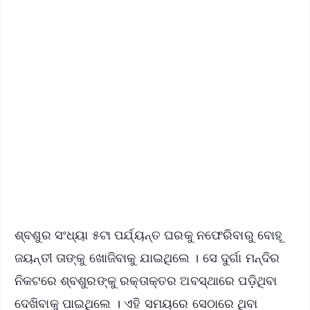
✨
📱 Get Argus News App
📰 60 Word News
🎬 Argus Podcast
📺 Live TV and Breaking News
🔔 Free Notification Alerts
Download Free:
Android - Scan QR
iOS - Scan QR
ଶ୍ବଶୁର ସଂଧ୍ୟା ୫ଟା ପର୍ଯ୍ୟନ୍ତ ଘରକୁ ନଫେରିବାରୁ ବୋହୂ
ଜୟନ୍ତୀ ତାଙ୍କୁ ଖୋଜିବାକୁ ଯାଇଥିଲେ । ସେ ଦୁର୍ଗା ମନ୍ଦିର
ନିକଟରେ ଶ୍ବଶୁରଙ୍କୁ ରକ୍ତାକ୍ତର ଅବସ୍ଥାରେ ପଡ଼ିଥିବା
ଦେଖିବାକୁ ପାଇଥିଲେ । ଏହି ସମୟରେ ସେଠାରେ ଥିବା