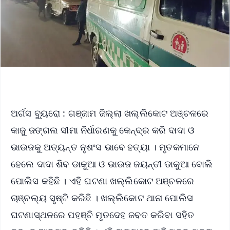
ଅର୍ଗସ ବ୍ୟୁରୋ : ଗଞ୍ଜାମ ଜିଲ୍ଲା ଖଲ୍ଲିକୋଟ ଅଞ୍ଚଳରେ
କାଜୁ ଜଙ୍ଗଲ ସୀମା ନିର୍ଧାରଣକୁ କେନ୍ଦ୍ର କରି ଦାଦା ଓ
ଭାଉଜକୁ ଅତ୍ୟନ୍ତ ନୃଶଂସ ଭାବେ ହତ୍ୟା । ମୃତକମାନେ
ହେଲେ ଦାଦା ଶିବ ଡାକୁଆ ଓ ଭାଉଜ ଜୟନ୍ତୀ ଡାକୁଆ ବୋଲି
ପୋଲିସ କହିଛି । ଏହି ଘଟଣା ଖଲ୍ଲିକୋଟ ଅଞ୍ଚଳରେ
ଚାଞ୍ଚଲ୍ୟ ସୃଷ୍ଟି କରିଛି । ଖଲ୍ଲିକୋଟ ଥାନା ପୋଲିସ
ଘଟଣାସ୍ଥଳରେ ପହଞ୍ଚି ମୃତଦେହ ଜବତ କରିବା ସହିତ