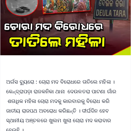
ଅର୍ଗସ ବ୍ୟୁରୋ : ଚୋରା ମଦ ବିରୋଧରେ ତାତିଲେ ମହିଳା ।
କେନ୍ଦ୍ରାପଡ଼ା ରାଜକନିକା ଥାନା ଦେଉଳତରା ପାଟଣା ଗାଁର
ଶତାଧିକ ମହିଳା ଚୋରା ମଦକୁ କାରବାରକୁ ବିରୋଧ କରି
ଜାତୀୟ ରାଜପଥ ଅବରୋଧ କରିଛନ୍ତି । ଦୀର୍ଘଦିନ ହେବ
ସ୍ଥାନୀୟ ଅଞ୍ଚଳରେ ଖୁଲମ ଖୁଲା ଚୋରା ମଦ କରାବାର
ହେଉଛି ।