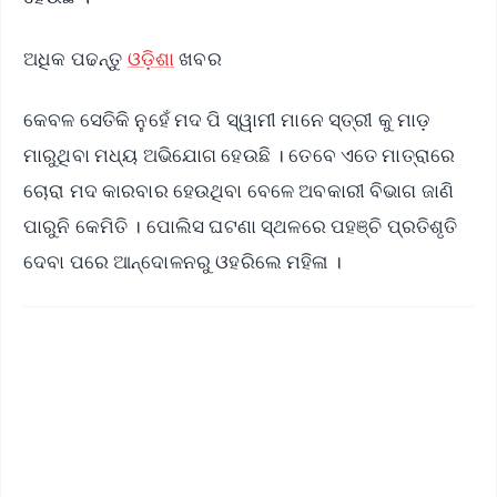
ଅଧିକ ପଢନ୍ତୁ
ଓଡ଼ିଶା
ଖବର
କେବଳ ସେତିକି ନୁହେଁ ମଦ ପି ସ୍ୱାମୀ ମାନେ ସ୍ତ୍ରୀ କୁ ମାଡ଼
ମାରୁଥିବା ମଧ୍ୟ ଅଭିଯୋଗ ହେଉଛି । ତେବେ ଏତେ ମାତ୍ରାରେ
ଚୋରା ମଦ କାରବାର ହେଉଥିବା ବେଳେ ଅବକାରୀ ବିଭାଗ ଜାଣି
ପାରୁନି କେମିତି । ପୋଲିସ ଘଟଣା ସ୍ଥଳରେ ପହଞ୍ଚି ପ୍ରତିଶୃତି
ଦେବା ପରେ ଆନ୍ଦୋଳନରୁ ଓହରିଲେ ମହିଳା ।