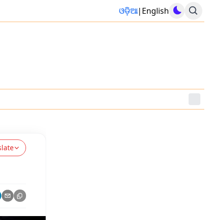
ଓଡ଼ିଆ
|
English
slate