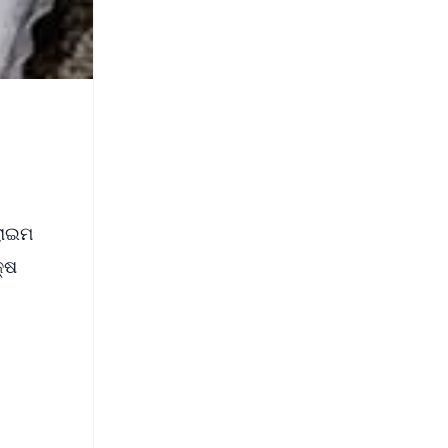
ରାଇମ
୍ଷ