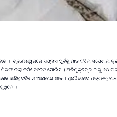
ବାର । ଭୁବନେଶ୍ୱରରେ ସପ୍ଲାଏ ପୂର୍ବରୁ ମାଡି ବସିଲା ସ୍ପେଶାଲ କ୍
କୁ ଗିରଫ କଲା କମିଶନରେଟ ପୋଲିସ । ଅଭିଯୁକ୍ତଙ୍କ ଠାରୁ ୬୦ ଲକ
ସେକ ସାଜିରୁଦ୍ଦିନ ଓ ଆଜମେର ଖାନ । ମୁରସିଦାବାଦ ଅଞ୍ଚଳରୁ ମାଛ
ରୁଥିଲେ ।