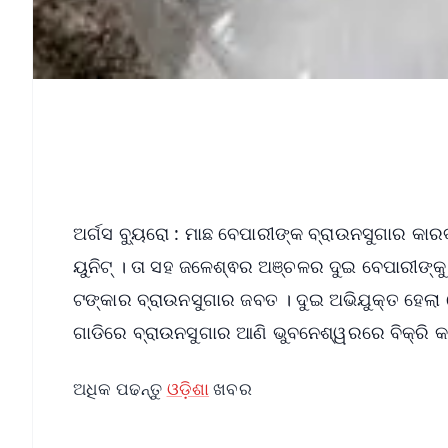
ଅର୍ଗସ ବ୍ୟୁରୋ : ମାଛ ବେପାରୀଙ୍କ ବ୍ରାଉନସୁଗାର କାର
ୟୁନିଟ୍ । ତା ସହ ଜଳେଶ୍ଵର ଅଞ୍ଚଳର ଦୁଇ ବେପାରୀଙ୍
ଟଙ୍କାର ବ୍ରାଉନସୁଗାର ଜବତ । ଦୁଇ ଅଭିଯୁକ୍ତ ହେଲା 
ଗାଡିରେ ବ୍ରାଉନସୁଗାର ଆଣି ଭୁବନେଶ୍ୱରରେ ବିକ୍ରି କ
ଅଧିକ ପଢନ୍ତୁ
ଓଡ଼ିଶା
ଖବର