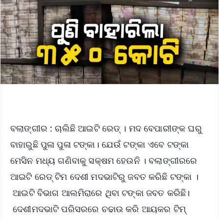
ବଲାଙ୍ଗୀର : ଚାଲିଛି ଆଇଟି ରେଡ୍ । ମଦ ବେପାରୀଙ୍କ ଘରୁ
ବାହାରୁଛି ପୁଳା ପୁଳା ଟଙ୍କା। ଯେଉଁ ଟଙ୍କା ଏବେ ଟଙ୍କା
ମେସିନ ମଧ୍ୟ ଗଣିବାକୁ ସକ୍ଷମ ହେଉନି । ବଲାଙ୍ଗୀରରେ
ଆଇଟି ରେଡ୍ ଟିମ ଦେଶୀ ମଦଭାଟିରୁ ଜବତ କରିଛି ଟଙ୍କା ।
ଆଇଟି ବିଭାଗ ଆଲମିରାରେ ଥିବା ଟଙ୍କା ଜବତ କରିଛି।
ଦେଶୀମଦଭାଟି ପରିସରରେ ଚଢାଉ କରି ଆୟକର ଟିମ୍