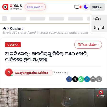
Conclaves
ଓଡ଼ିଆ
ଓଡ଼ିଆ
Argus Agri Vikas
English
Odisha
Argus Nari Shakti
It-raid-350-crores-found-in-locker-suspicions-on-underground
Translate
Argus Education Next
ODISHA
ଆଇଟି ରେଡ୍ : ଆଲମିରାରୁ ମିଳିଲା ୩୫୦ କୋଟି,
Argus Health Connect
ମାଟିତଳେ ଥିବା ସନ୍ଦେହ
Argus Swaad Odisha
S
·
2 years ago
Swayangprajna Mishra
Argus Chalo Dekhein Apna Desh