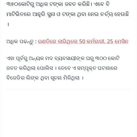
୩୫୦କୋଟିରୁ ଅଧିକ ଟଙ୍କା ଜବତ କରିଛି। ଏବେ ବି
ମାଟିଭିତରେ ଆହୁରି ସୁନା ଓ ଟଙ୍କା ଥିବା ନେଇ ଚର୍ଚ୍ଚା ହେଉଛି
।
ଅଧିକ ପଢନ୍ତୁ :
ଗଣତିରେ ଲାଗିଥିଲେ 50 କର୍ମଚାରୀ, 25 ମେସିନ
ଏହା ପୂର୍ବରୁ ଅନ୍ୟକ ମଦ ବ୍ୟବସାୟୀଙ୍କ ଘରୁ ୩୦୦ କୋଟି
ଜବତ କରିଥିଲା ପୋଲିସ । ତେବେ ଏ ସମ୍ପୃକ୍ତ ଘଟଣାରେ
ବିଜେଡିର ଲିଙ୍କ ଥିବା ସୂଚନା ମିଳିଥିଲା ।