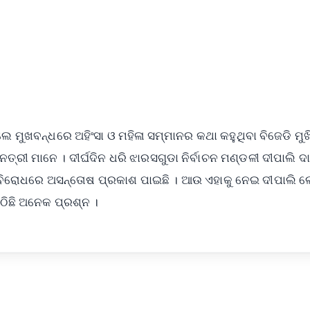
4.8 Rating
50K+ Download
OS - Scan QR
 ମୁଖବନ୍ଧରେ ଅହିଂସା ଓ ମହିଳା ସମ୍ମାନର କଥା କହୁଥିବା ବିଜେଡି ମ
ନେତ୍ରୀ ମାନେ । ଦୀର୍ଘଦିନ ଧରି ଝାରସଗୁଡା ନିର୍ବାଚନ ମଣ୍ଡଳୀ ଦୀପାଲି 
 ବିରୋଧରେ ଅସନ୍ତୋଷ ପ୍ରକାଶ ପାଇଛି । ଆଉ ଏହାକୁ ନେଇ ଦୀପାଲି ଲ
ଉଠିଛି ଅନେକ ପ୍ରଶ୍ନ ।