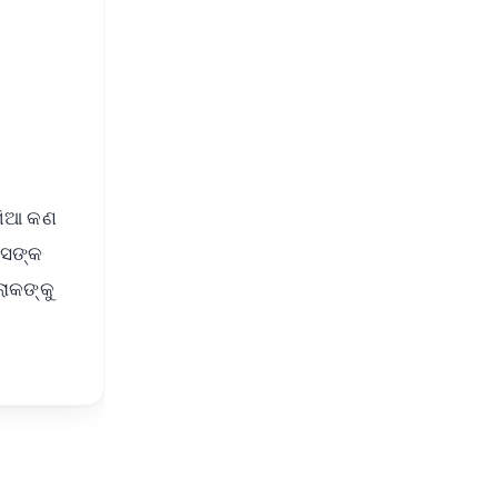
s
ୁଖିଆ କଣ
ଦାସଙ୍କ
ୋକଙ୍କୁ