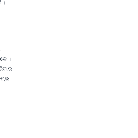
ି ।
ା
ୋକେ ।
ରିବାର
ଦମ୍ଭ
FREE
⭐