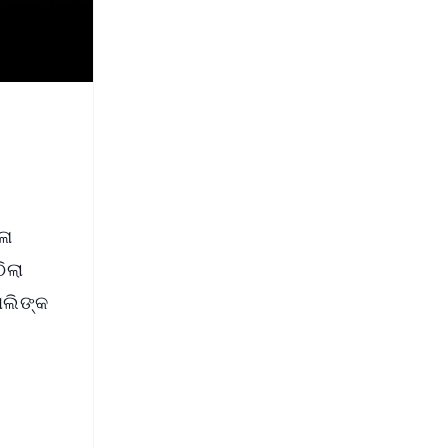
ଳା
ିଲା
ପାଲିଙ୍କ