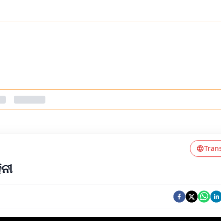
Tran
ିନୀ