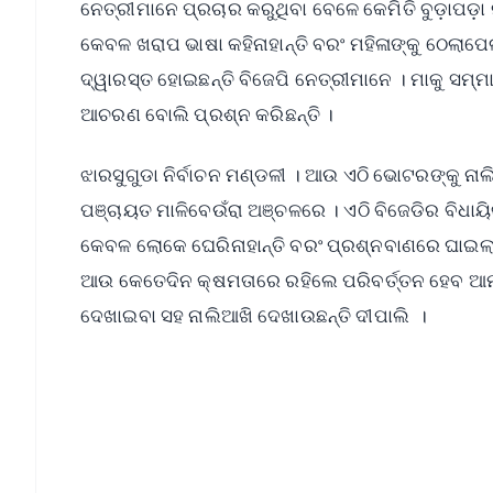
ନେତ୍ରୀମାନେ ପ୍ରଚାର କରୁଥିବା ବେଳେ କେମିତି ବୁଡ଼ାପଡ଼ା
କେବଳ ଖରାପ ଭାଷା କହିନାହାନ୍ତି ବରଂ ମହିଳାଙ୍କୁ ଠେଲା
ଦ୍ୱାରସ୍ତ ହୋଇଛନ୍ତି ବିଜେପି ନେତ୍ରୀମାନେ । ମାକୁ ସମ୍ମ
ଆଚରଣ ବୋଲି ପ୍ରଶ୍ନ କରିଛନ୍ତି ।
ଝାରସୁଗୁଡା ନିର୍ବାଚନ ମଣ୍ଡଳୀ । ଆଉ ଏଠି ଭୋଟରଙ୍କୁ ନାଲି
ପଞ୍ଚାୟତ ମାଳିବେଉଁରା ଅଞ୍ଚଳରେ । ଏଠି ବିଜେଡିର ବିଧାୟିକା
କେବଳ ଲୋକେ ଘେରିନାହାନ୍ତି ବରଂ ପ୍ରଶ୍ନବାଣରେ ଘାଇଲ
ଆଉ କେତେଦିନ କ୍ଷମତାରେ ରହିଲେ ପରିବର୍ତ୍ତନ ହେବ ଆ
ଦେଖାଇବା ସହ ନାଲିଆଖି ଦେଖାଉଛନ୍ତି ଦୀପାଲି ।
📱 Get Argus News App
📰 60 Word News
🎬 Argus Podcast
🔔 Free Notification Alerts