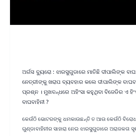
ଅର୍ଗସ ବ୍ୟୁରୋ : ଝାରସୁଗୁଡାରେ ମାତିଛି ଦୀପାଲିଙ୍କ ବା
ନେତ୍ରୀଙ୍କୁ ଖରାପ ବ୍ୟବହାର କଲେ ଦୀପାଲିଙ୍କ ବାଘବା
ପ୍ରଶ୍ନ । ମୁଖବନ୍ଧରେ ଅହିଂସା କହୁଥିବା ବିଜେଡିର ଏ ହିଂ
ବାଘବାହିନୀ ?
କେଉଁଠି ଭୋଟରଙ୍କୁ ଧମକାଉଛନ୍ତି ତ ଆଉ କେଉଁଠି ବିରୋଧ
ଗୁଣ୍ଡାବାହିନୀର ସାହାରା ନେଇ ଝାରସୁଗୁଡାରେ ଅରାଜକତା ସୃ