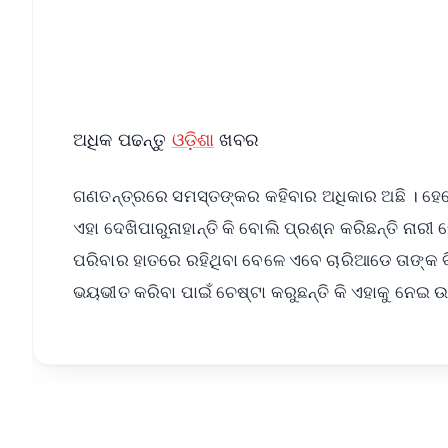
Download Free:
Android - Scan QR
i
ଅଧିକ ପଢନ୍ତୁ
ଓଡ଼ିଶା
ଖବର
ଗଣତନ୍ତ୍ରରେ ସମସ୍ତଙ୍କର କହିବାର ଅଧିକାର ଅଛି । ହେଲେ
ଏହା ଦେଖିପାରୁନାହାନ୍ତି କି ବୋଲି ପ୍ରଶ୍ନ କରିଛନ୍ତି ନାରୀ 
ପରିବାର ହାତରେ ରହିଥିବା ବେଳେ ଏବେ ଚାରିଆଡେ ତାଙ୍କ
ଭୟଭୀତ କରିବା ପାଇଁ ଚେଷ୍ଟା କରୁଛନ୍ତି କି ଏହାକୁ ନେଇ 