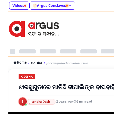
Videos
Argus Conclaves
Home
Odisha
Jharsuguda-dipali-das-issue
ODISHA
ଝାରସୁଗୁଡାରେ ମାତିଛି ଦୀପାଲିଙ୍କ ବାଘବାହ
J
·
2 years ago
·
2
min read
Jitendra Dash