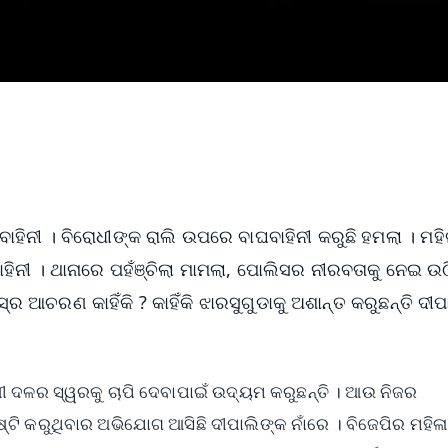
ଘବାହିନୀ । ବିରୋଧୀଙ୍କ ରାଲି ଉପରେ ବାଘବାହିନୀ କରୁଛି ହମଲା । ମହି
ହିନୀ । ଥାନାରେ ପହଁଞ୍ଚିଲା ମାମଲା, ପୋଲିସର ନୀରବତାକୁ ନେଇ ଉଠ
ସ୍ର ଆଚରଣ କାହିଁକି ? କାହିଁକି ଝାରସୁଗୁଡାକୁ ଅଶାନ୍ତ କରୁଛନ୍ତି ଦୀ
ୀ ଦଳର ସ୍ୱରକୁ ଚାପି ଦେବାପାଇଁ ଉଦ୍ୟମ କରୁଛନ୍ତି । ଆଉ ନିଜର
ଷ୍ଟି କରୁଥିବାର ଅଭିଯୋଗ ଆସିଛି ଦୀପାଲିଙ୍କ ନାଁରେ । ବିଜେପିର ମହିଳା