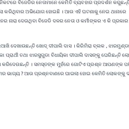
 ନିକଟରେ ବିଜେଡିର ନେତାମାନେ କେମିତି ବ୍ୟବହାର ପ୍ରଦର୍ଶନ କରୁଛନ୍ତ
ପେଲା କରିଥିବାର ଅଭିଯୋଗ ହୋଇଛି । ଆଉ ଏହି ଘଟଣାକୁ ନେଇ ଥାନାରେ
ାନର ନାରା ଦେଉଥିବା ବିଜେଡି ଦଳର ନେତା ଓ କର୍ମୀଙ୍କର ଏ କି ପ୍ରକାର
ଆଖି ଦେଖାଉଛନ୍ତି ଖୋଦ୍ ଦୀପାଲି ଦାସ । କିରିମିରା ବ୍ଲକ , ଝାରମୁଣ୍ଡ
 ପ୍ରାର୍ଥୀ ତଥା ଝାରସୁଗୁଡା ବିଧାୟିକା ଦୀପାଲି ଦାସଙ୍କୁ ଘେରିଛନ୍ତି ଲ
ା କରିଦେଉଛନ୍ତି । ସମସ୍ତଙ୍କ ମୁହଁରେ ଗୋଟିଏ ପ୍ରଶ୍ନ ଆପଣଙ୍କ ପ
ମର ଭାଗ୍ୟ ? ଆଉ ପ୍ରଶ୍ନବାଣରେ ଘାଇଲା ହୋଇ କେମିତି ଲୋକଙ୍କୁ 
✨
📺 Live TV and Breaking News
⭐
⭐
⭐
⭐