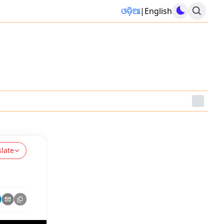
ଓଡ଼ିଆ
|
English
slate