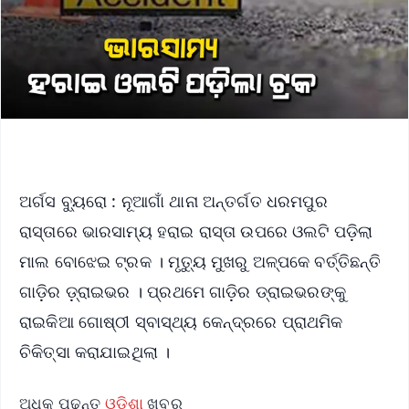
ଅର୍ଗସ ବ୍ୟୁରୋ : ନୂଆଗାଁ ଥାନା ଅନ୍ତର୍ଗତ ଧରମପୁର
ରାସ୍ତାରେ ଭାରସାମ୍ୟ ହରାଇ ରାସ୍ତା ଉପରେ ଓଲଟି ପଡ଼ିଲା
ମାଲ ବୋଝେଇ ଟ୍ରକ । ମୃତ୍ୟୁ ମୁଖରୁ ଅଳ୍ପକେ ବର୍ତ୍ତିଛନ୍ତି
ଗାଡ଼ିର ଡ଼୍ରାଇଭର । ପ୍ରଥମେ ଗାଡ଼ିର ଡ୍ରାଇଭରଙ୍କୁ
ରାଇକିଆ ଗୋଷ୍ଠୀ ସ୍ବାସ୍ଥ୍ୟ କେନ୍ଦ୍ରରେ ପ୍ରାଥମିକ
ଚିକିତ୍ସା କରାଯାଇଥିଲା ।
ଅଧିକ ପଢନ୍ତୁ
ଓଡ଼ିଶା
ଖବର