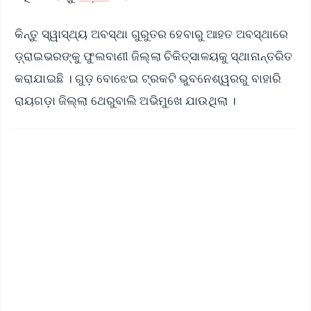
କିନ୍ତୁ ସ୍ୱାସ୍ଥ୍ୟ ଅବସ୍ଥା ଗୁରୁତର ହେବାରୁ ଆହତ ଅବସ୍ଥାରେ
ଡ଼୍ରାଇଭରଙ୍କୁ ଫୁଲବାଣୀ ଜିଲ୍ଲା ଚିକିତ୍ସାଳୟକୁ ସ୍ଥାନାନ୍ତରିତ
କରାଯାଇଛି । ଗୁଡ଼ ବୋଝେଇ ଟ୍ରକଟି ଭୁବନେଶ୍ୱରରୁ ବାହାରି
ରାୟଗଡ଼ା ଜିଲ୍ଲା ଥେରୁବାଲି ଅଭିମୁଖେ ଯାଉଥିଲା ।