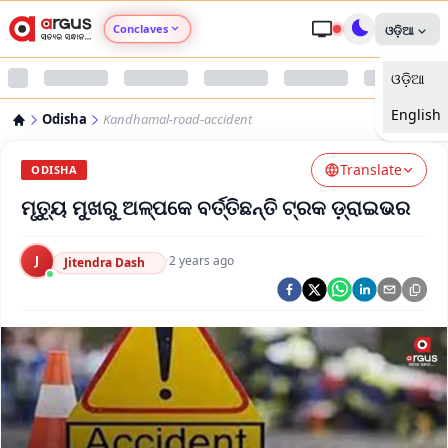
Conclaves
ଓଡ଼ିଆ
ଓଡ଼ିଆ
Argus Agri Vikas
English
Odisha
Kandhamal-road-accident
Argus Nari Shakti
Translate
ODISHA
Argus Education Next
ମୃତ୍ୟୁ ମୁଖରୁ ଅଳ୍ପକେ ବର୍ତ୍ତିଛନ୍ତି ଟ୍ରକ ଡ଼୍ରାଇଭର
Argus Health Connect
J
·
2 years ago
Jitendra Dash
Argus Swaad Odisha
Argus Chalo Dekhein Apna Desh