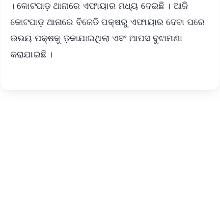
। କୋଟପାଡ଼ ଥାନାରେ ଏଫାୟାର ମଧ୍ୟ ଦେଇଛି । ଆଜି
କୋଟପାଡ଼ ଥାନାରେ ବିଜେଡି ପକ୍ଷରୁ ଏଫାୟାର ଦେବା ପରେ
ଉଭୟ ପକ୍ଷକୁ ଡ଼କାଯାଇଥିଲା ଏବଂ ଆପସ ବୁଝାମଣା
କରାଯାଇଛି ।