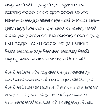
ରାଜ୍ୟରେ ବିଜେପି ପକ୍ଷରୁ ବିରୋଧ କରୁଥିବା ବେଳେ
କୋଟପାଡ଼ ବ୍ଲକର ସମସ୍ତ ଚାଉଳ ବିତରଣ କେନ୍ଦ୍ର
ମାନଙ୍କରେ କେନ୍ଦ୍ର ସରକାରଙ୍କ ବୋର୍ଡ ନ ଲଗାଇ କେବଳ
ମୁଖ୍ୟମନ୍ତ୍ରୀଙ୍କ ଫୋଟ ଥିବା ରାଜ୍ୟ ସରକାରଙ୍କ ବୋର୍ଡ
ଲଗାଇ ଥିବାକୁ ବିରୋଧ କରି ଆଜି କୋଟପାଡ଼ ବିଜେପି ପକ୍ଷରୁ
CSO ଜୟପୁର, ACSO ଜୟପୁର ଏବଂ (M.I ଯୋଗାଣ
ବିଭାଗ କୋଟପାଡ଼ )ଙ୍କ ବିରୋଧରେ କୋଟପାଡ଼ ବିଜେପି
ପକ୍ଷରୁ କୋଟପାଡ଼ ଥାନାରେ ଏଫାୟାର ଦିଆଯାଇଛି ।
ବିଜେପି କର୍ମୀଙ୍କ କହିବା ଅନୁସାରେ କେନ୍ଦ୍ର ସରକାରଙ୍କ
ବୋର୍ଡ କାହିଁକି ଲଗାଯାଇ ନାହିଁ । ସେ ବିଷୟରେ କିଛି ଦିନ ପୂର୍ବେ
ବିଜେପି କର୍ମୀ ମାନେ (MI ଯୋଗାଣ ବିଭାଗ କୋଟପାଡ଼ )ଙ୍କ ସହ
ଆଲୋଚନା କରିଥିଲେ । କିନ୍ତୁ ଏବେ ପର୍ଯ୍ୟନ୍ତ କେନ୍ଦ୍ର
ସରକାରଙ୍କ ବୋର୍ଡ ଲଗାଯାଇ ନାହିଁ । ଏହାକୁ ତୀବ୍ର ବିରୋଧ