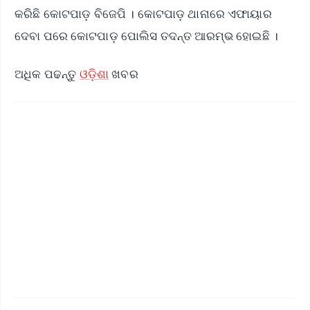
କରିଛି କୋଟପାଡ଼ ବିଜେପି । କୋଟପାଡ଼ ଥାନାରେ ଏଫାୟାର
ଦେବା ପରେ କୋଟପାଡ଼ ପୋଲିସ ତଦନ୍ତ ଆରମ୍ଭ ହୋଇଛି ।
ଅଧିକ ପଢନ୍ତୁ
ଓଡ଼ିଶା
ଖବର