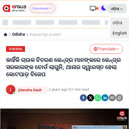
Conclaves
ଓଡ଼ିଆ
ଓଡ଼ିଆ
Argus Agri Vikas
English
Odisha
Kotpad-bjp-protest
Argus Nari Shakti
Translate
ODISHA
Argus Education Next
କାହିଁକି ଚାଉଳ ବିତରଣ କେନ୍ଦ୍ର ମାନଙ୍କରେ କେନ୍ଦ୍ର
ସରକାରଙ୍କ ବୋର୍ଡ ଲାଗୁନି, ଥାନାର ଦ୍ୱାରସ୍ତ ହେଲା
Argus Health Connect
କୋଟପାଡ଼ ବିଜେପ
Argus Swaad Odisha
J
·
2 years ago
·
1
min read
Jitendra Dash
Argus Chalo Dekhein Apna Desh