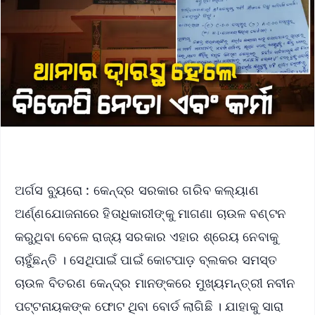
ଅର୍ଗସ ବ୍ୟୁରୋ : କେନ୍ଦ୍ର ସରକାର ଗରିବ କଲ୍ୟାଣ
ଅର୍ଣ୍ଣଯୋଜନାରେ ହିତାଧିକାରୀଙ୍କୁ ମାଗଣା ଚାଉଳ ବଣ୍ଟନ
କରୁଥିବା ବେଳେ ରାଜ୍ୟ ସରକାର ଏହାର ଶ୍ରେୟ ନେବାକୁ
ଚାହୁଁଛନ୍ତି । ସେଥିପାଇଁ ପାଇଁ କୋଟପାଡ଼ ବ୍ଲକର ସମସ୍ତ
ଚାଉଳ ବିତରଣ କେନ୍ଦ୍ର ମାନଙ୍କରେ ମୁଖ୍ୟମନ୍ତ୍ରୀ ନବୀନ
ପଟ୍ଟନାୟକଙ୍କ ଫୋଟ ଥିବା ବୋର୍ଡ ଲାଗିଛି । ଯାହାକୁ ସାରା