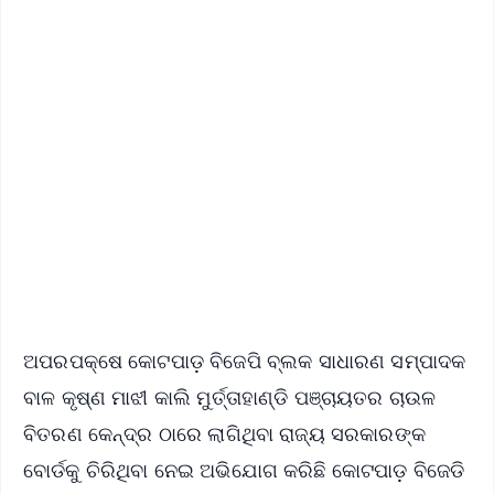
✨
📱 Get Argus News App
📰 60 Word News
🎬 Argus Podcast
📺 Live TV and Breaking News
🔔 Free Notification Alerts
Download Free:
Android - Scan QR
iOS - Scan QR
ଅପରପକ୍ଷେ କୋଟପାଡ଼ ବିଜେପି ବ୍ଲକ ସାଧାରଣ ସମ୍ପାଦକ
ବାଳ କୃଷ୍ଣ ମାଝୀ କାଲି ମୁର୍ତ୍ତାହାଣ୍ଡି ପଞ୍ଚାୟତର ଚାଉଳ
ବିତରଣ କେନ୍ଦ୍ର ଠାରେ ଲାଗିଥିବା ରାଜ୍ୟ ସରକାରଙ୍କ
ବୋର୍ଡକୁ ଚିରିଥିବା ନେଇ ଅଭିଯୋଗ କରିଛି କୋଟପାଡ଼ ବିଜେଡି