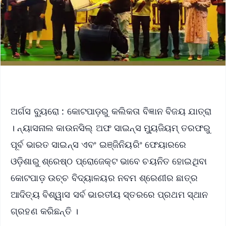
ଅର୍ଗସ ବ୍ୟୁରୋ : କୋଟପାଡ଼ରୁ କଲିକତା ବିଜ୍ଞାନ ବିଜୟ ଯାତ୍ରା
। ନ୍ୟାସନାଲ କାଉନସିଲ୍ ଅଫ ସାଇନ୍ସ ମ୍ୟୁଜିୟମ୍ ତରଫରୁ
ପୂର୍ବ ଭାରତ ସାଇନ୍ସ ଏବଂ ଇଞ୍ଜିନିୟରିଂ ଫେୟାରରେ
ଓଡ଼ିଶାରୁ ଶ୍ରେଷ୍ଠ ପ୍ରୋଜେକ୍ଟ ଭାବେ ଚୟନିତ ହୋଇଥିବା
କୋଟପାଡ଼ ଉଚ୍ଚ ବିଦ୍ୟାଳୟର ନବମ ଶ୍ରେଣୀର ଛାତ୍ର
ଆଦିତ୍ୟ ବିଶ୍ୱାସ ସର୍ବ ଭାରତୀୟ ସ୍ତରରେ ପ୍ରଥମ ସ୍ଥାନ
ଗ୍ରହଣ କରିଛନ୍ତି ।