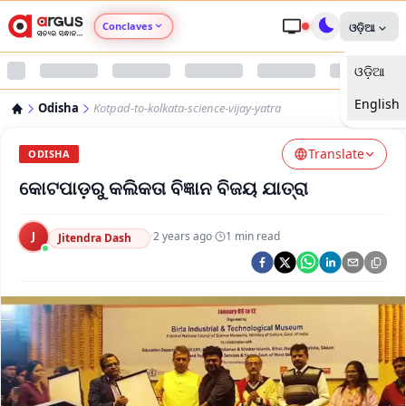
Conclaves
ଓଡ଼ିଆ
ଓଡ଼ିଆ
Argus Agri Vikas
English
Odisha
Kotpad-to-kolkata-science-vijay-yatra
Argus Nari Shakti
Translate
ODISHA
Argus Education Next
କୋଟପାଡ଼ରୁ କଲିକତା ବିଜ୍ଞାନ ବିଜୟ ଯାତ୍ରା
Argus Health Connect
J
·
2 years ago
·
1
min read
Jitendra Dash
Argus Swaad Odisha
Argus Chalo Dekhein Apna Desh