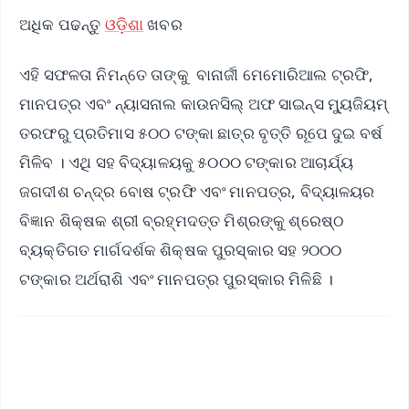
ଅଧିକ ପଢନ୍ତୁ
ଓଡ଼ିଶା
ଖବର
ଏହି ସଫଳତା ନିମନ୍ତେ ତାଙ୍କୁ ବାନାର୍ଜୀ ମେମୋରିଆଲ ଟ୍ରଫି,
ମାନପତ୍ର ଏବଂ ନ୍ୟାସନାଲ କାଉନସିଲ୍ ଅଫ ସାଇନ୍ସ ମ୍ୟୁଜିୟମ୍
ତରଫରୁ ପ୍ରତିମାସ ୫୦୦ ଟଙ୍କା ଛାତ୍ର ବୃତ୍ତି ରୂପେ ଦୁଇ ବର୍ଷ
ମିଳିବ । ଏଥି ସହ ବିଦ୍ୟାଳୟକୁ ୫୦୦୦ ଟଙ୍କାର ଆଚାର୍ଯ୍ୟ
ଜଗଦୀଶ ଚନ୍ଦ୍ର ବୋଷ ଟ୍ରଫି ଏବଂ ମାନପତ୍ର, ବିଦ୍ୟାଳୟର
ବିଜ୍ଞାନ ଶିକ୍ଷକ ଶ୍ରୀ ବ୍ରହ୍ମଦତ୍ତ ମିଶ୍ରଙ୍କୁ ଶ୍ରେଷ୍ଠ
ବ୍ୟକ୍ତିଗତ ମାର୍ଗଦର୍ଶକ ଶିକ୍ଷକ ପୁରସ୍କାର ସହ ୨୦୦୦
ଟଙ୍କାର ଅର୍ଥରାଶି ଏବଂ ମାନପତ୍ର ପୁରସ୍କାର ମିଳିଛି ।