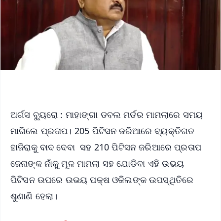
ଅର୍ଗସ ବ୍ୟୁରୋ : ମାହାଙ୍ଗା ଡବଲ ମର୍ଡର ମାମଲାରେ ସମୟ
ମାଗିଲେ ପ୍ରତାପ। 205 ପିଟିସନ ଜରିଆରେ ବ୍ୟକ୍ତିଗତ
ହାଜିରାକୁ ବାଦ ଦେବା ସହ 210 ପିଟିସନ ଜରିଆରେ ପ୍ରତାପ
ଜେନାଙ୍କ ନାଁକୁ ମୂଳ ମାମଲା ସହ ଯୋଡିବା ଏହି ଉଭୟ
ପିଟିସନ ଉପରେ ଉଭୟ ପକ୍ଷ ଓକିଲଙ୍କ ଉପସ୍ଥିତିରେ
ଶୁଣାଣି ହେଲା।