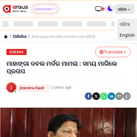
Conclaves
ଓଡ଼ିଆ
ଓଡ଼ିଆ
Argus Agri Vikas
English
Odisha
Mahanga-double-murder-case-6826
Argus Nari Shakti
Translate
ODISHA
Argus Education Next
ମାହାଙ୍ଗା ଡବଲ ମର୍ଡର ମାମଲା : ସମୟ ମାଗିଲେ
ପ୍ରତାପ
Argus Health Connect
J
·
2 years ago
Jitendra Dash
Argus Swaad Odisha
Argus Chalo Dekhein Apna Desh