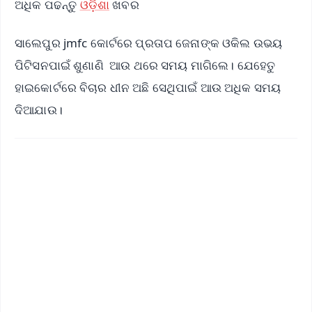
ଅଧିକ ପଢନ୍ତୁ
ଓଡ଼ିଶା
ଖବର
ସାଲେପୁର jmfc କୋର୍ଟରେ ପ୍ରତାପ ଜେନାଙ୍କ ଓକିଲ ଉଭୟ
ପିଟିସନପାଇଁ ଶୁଣାଣି ଆଉ ଥରେ ସମୟ ମାଗିଲେ। ଯେହେତୁ
ହାଇକୋର୍ଟରେ ବିଚାର ଧୀନ ଅଛି ସେଥିପାଇଁ ଆଉ ଅଧିକ ସମୟ
ଦିଆଯାଉ।