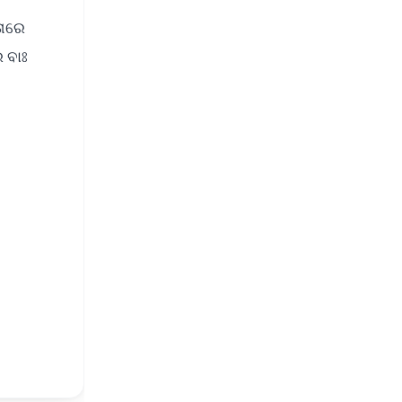
ତାରେ
ର ବାଃ
FREE
⭐
s