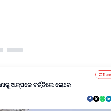
Tran
ଘଟଣାରୁ ଅଳ୍ପକେ ବର୍ତ୍ତିଲେ ଲୋକେ