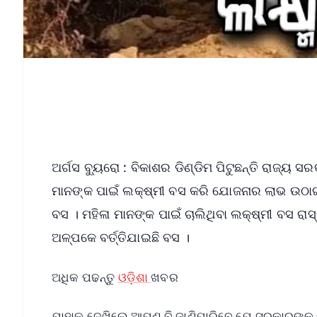
ଅର୍ଗସ ବ୍ୟୁରୋ : ବିକାଶର ଡିଣ୍ଡିମ ପିଟୁଛନ୍ତି ରାଜ୍ୟ 
ମାନଙ୍କ ପାଇଁ ଲକ୍ଷ୍ମୀ ବସ କରି ଯୋଜନାର ଲାଭ ଉଠାଇବାକ
ବସ । ମହିଳା ମାନଙ୍କ ପାଇଁ ଚାଲିଥିବା ଲକ୍ଷ୍ମୀ ବସ ରାସ୍
ଅଳ୍ପକେ ବର୍ତ୍ତିଯାଇଛି ବସ ।
ଅଧିକ ପଢନ୍ତୁ
ଓଡ଼ିଶା
ଖବର
ଯାହାକୁ ଦେଖିଲେ ଆପଣ ବି ଜାଣିପାରିବେ ଯେ ସରକାରଙ୍କ