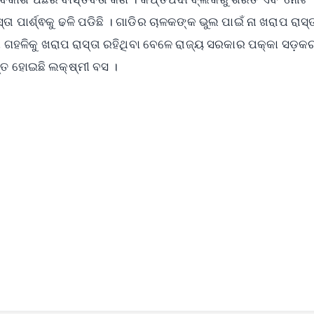
ା ପାର୍ଶ୍ଵକୁ ଢଳି ପଡିଛି । ଗାଡିର ଚାଳକଙ୍କ ଭୁଲ ପାଇଁ ନା ଖରାପ ରାସ୍
ଗାଁ ଗହଳିକୁ ଖରାପ ରାସ୍ତା ରହିଥିବା ବେଳେ ରାଜ୍ୟ ସରକାର ପକ୍କା ସଡ଼କ
ସ୍ତ ହୋଇଛି ଲକ୍ଷ୍ମୀ ବସ ।
✨
📺 Live TV and Breaking News
⭐
⭐
⭐
⭐
4.8 Rating
50K+ Download
OS - Scan QR