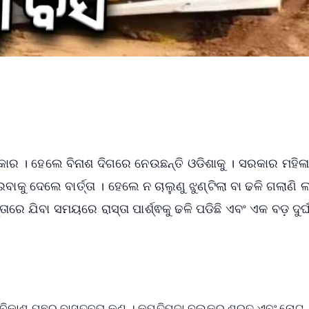
ସରକାର । ହେଲେ ବିନାଶ ଦିଗରେ ନେଉଛନ୍ତି ଓଡିଶାକୁ । ସରକାର ମହିଳ
ୁ ଦେଲେ ବାର୍ତ୍ତା । ହେଲେ ନ ଚାଲୁଣୁ ଝୁଣ୍ଟିଲା ବା ଢଳି ଗଲାଣି ଲ
ତାରେ ଯିବା ସମୟରେ ରାସ୍ତା ପାର୍ଶ୍ଵକୁ ଢଳି ପଡିଛି ଏବଂ ଏକ ବଡ଼ ଦୁର
 ବିକାଶ ପଛର ବାସ୍ତବତା କଣ । କପ୍ତିପଦା ବ୍ଲକରୁ ଶରତ ଏବଂ ନୋଟ