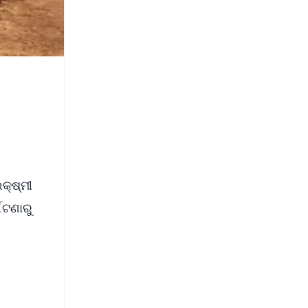
ା
କ୍ଷ୍ମୀ
୍ଘଟଣାରୁ