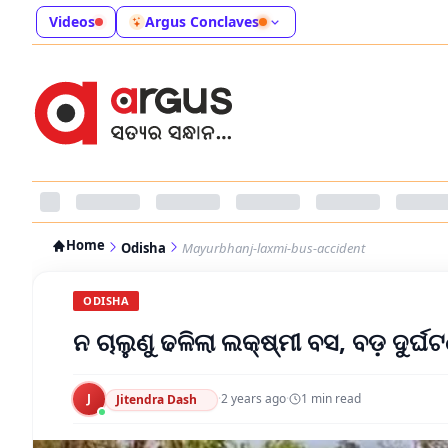
Videos
Argus Conclaves
Home
Odisha
Mayurbhanj-laxmi-bus-accident
ODISHA
ନ ଚାଲୁଣୁ ଢଳିଲା ଲକ୍ଷ୍ମୀ ବସ, ବଡ଼ ଦୁର୍
J
·
2 years ago
·
1
min read
Jitendra Dash