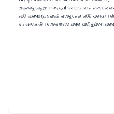
ଅଞ୍ଚଳକୁ ଚାଲୁଥିବା ଲକ୍ଷ୍ମୀ ବସ ଆଜି ନୋଟ ନିକଟରେ ରାସ୍ତ
ଗାଡି ଭାରସାମ୍ୟ ହରାଇଛି ତାହାକୁ ନେଇ ଉଠିଛି ପ୍ରଶ୍ନ । 
ବାଃ ନେଉଛନ୍ତି । ହେଲେ ଖରାପ ରାସ୍ତା ପାଇଁ ଦୁର୍ଘଟଣାଗ୍ର
📱 Get Argus News App
📰 60 Word News
🎬 Argus Podcast
🔔 Free Notification Alerts
Download Free:
Android - Scan QR
i