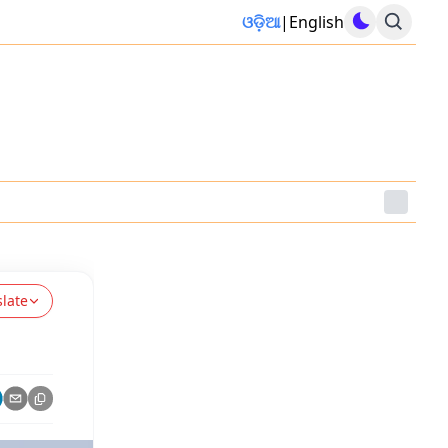
ଓଡ଼ିଆ
|
English
slate