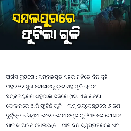
ଅର୍ଗସ ବ୍ୟୁରୋ : ସମ୍ବଲପୁର ସହର ମଝିରେ ଦିନ ଦୁହି
ପହରରେ ସୁନା ଦୋକାନରୁ ଲୁଟ ସହ ଗୁଳି ଚାଳାନା
ସମ୍ବଲପୁରର ଧନୁପାଲି ଛକରେ ଥିବା ଏକ ଗହଣା
ଦୋକାନରେ ଆଜି ଫୁଟିଛି ଗୁଳି । ଲୁଟ୍ ଉଦ୍ଦେଶ୍ୟରେ ୬ ଜଣ
ଦୁର୍ବୃତ୍ତ ଆସିଥିବା ବେଳେ ସେମାନଙ୍କ ଗୁଳିମାଡ଼ରେ ଦୋକାନ
ମାଲିକ ଆହତ ହୋଇଛନ୍ତି । ଆଜି ଦିନ ଦ୍ୱିପ୍ରହରରେ ଏହି