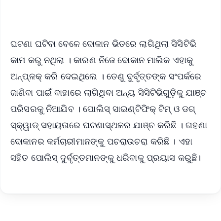
iOS - Scan QR
ଘଟଣା ଘଟିବା ବେଳେ ଦୋକାନ ଭିତରେ ଲାଗିଥିଲା ସିସିଟିଭି
କାମ କରୁ ନଥିଲା । କାରଣ ନିଜେ ଦୋକାନ ମାଲିକ ଏହାକୁ
ଅନ୍‌ପ୍ଳକ୍ କରି ଦେଇଥିଲେ । ତେଣୁ ଦୁର୍ବୃତ୍ତଙ୍କ ସଂପର୍କରେ
ଜାଣିବା ପାଇଁ ବାହାରେ ଲାଗିଥିବା ଅନ୍ୟ ସିସିଟିଭିଗୁଡ଼ିକୁ ଯାଞ୍ଚ
ପରିସରକୁ ନିଆଯିବ । ପୋଲିସ୍ ସାଇଣ୍ଟିଫିକ୍ ଟିମ୍ ଓ ଡଗ୍
ସ୍କ୍ୱାଡ୍ ସହାୟତାରେ ଘଟଣାସ୍ଥଳର ଯାଞ୍ଚ କରିଛି । ଗହଣା
ଦୋକାନର କର୍ମଚାରୀମାନଙ୍କୁ ପଚରାଉଚରା କରିଛି । ଏହା
ସହିତ ପୋଲିସ୍ ଦୁର୍ବୃତ୍ତମାନଙ୍କୁ ଧରିବାକୁ ପ୍ରୟାସ କରୁଛି।