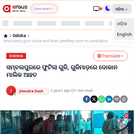
Conclaves
ଓଡ଼ିଆ
ଓଡ଼ିଆ
Argus Agri Vikas
English
Odisha
Argus Nari Shakti
Miscreants-gun-shoot-and-loots-jewellery-store-in-sambalpur
Translate
Argus Education Next
ODISHA
ସମ୍ବଲପୁରରେ ଫୁଟିଲା ଗୁଳି, ଗୁଳିମାଡ଼ରେ ଦୋକାନ
Argus Health Connect
ମାଲିକ ଆହତ
Argus Swaad Odisha
J
·
2 years ago
·
1
min read
Jitendra Dash
Argus Chalo Dekhein Apna Desh