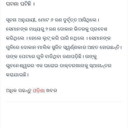
ଘଟଣା ଘଟିଛି ।
ସୂଚନା ଅନୁଯାୟୀ, ମୋଟ ୬ ଜଣ ଦୁର୍ବୃତ୍ତ ଆସିଥିଲେ।
ସେମାନଙ୍କ ମଧ୍ୟରୁ ୨ ଜଣ ଦୋକାନ ଭିତରକୁ ପ୍ରବେଶ
କରିଥିଲେ । ହେଲେ ଲୁଟ୍ କରି ପାରି ନଥିଲେ । ସେମାନଙ୍କ
ଗୁଳିରେ ଦୋକାନ ମାଲିକ ସୁଜିତ ସ୍ୱର୍ଣ୍ଣକାର ଆହତ ହୋଇଛନ୍ତି।
ତାଙ୍କ ପେଟରେ ଗୁଳି ବାଜିଥିବା ଜଣାପଡ଼ିଛି। ତାଙ୍କୁ
ଭୁବନେଶ୍ୱରର ଏକ ଘରୋଇ ଡାକ୍ତରଖାନାକୁ ସ୍ଥାନାନ୍ତର
କରାଯାଇଛି।
ଅଧିକ ପଢନ୍ତୁ
ଓଡ଼ିଶା
ଖବର