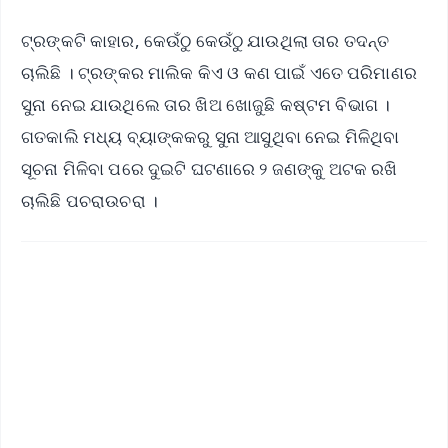
ଟ୍ରଙ୍କଟି କାହାର, କେଉଁଠୁ କେଉଁଠୁ ଯାଉଥିଲା ତାର ତଦନ୍ତ
ଚାଲିଛି । ଟ୍ରଙ୍କର ମାଲିକ କିଏ ଓ କଣ ପାଇଁ ଏତେ ପରିମାଣର
ସୁନା ନେଇ ଯାଉଥିଲେ ତାର ଖିଅ ଖୋଜୁଛି କଷ୍ଟମ ବିଭାଗ ।
ଗତକାଲି ମଧ୍ୟ ବ୍ୟାଙ୍କକରୁ ସୁନା ଆସୁଥିବା ନେଇ ମିଳିଥିବା
ସୂଚନା ମିଳିବା ପରେ ଦୁଇଟି ଘଟଣାରେ ୨ ଜଣଙ୍କୁ ଅଟକ ରଖି
ଚାଲିଛି ପଚରାଉଚରା ।