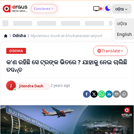
Conclaves
ଓଡ଼ିଆ
ଓଡ଼ିଆ
Argus Agri Vikas
English
Odisha
Mysterious-trunk-at-bhubaneswar-airport
Argus Nari Shakti
Translate
ODISHA
Argus Education Next
କ'ଣ ରହିଛି ସେ ଟ୍ରଙ୍କ ଭିତରେ ? ଯାହାକୁ ନେଇ ଚାଲିଛି
ତଦନ୍ତ
Argus Health Connect
J
·
2 years ago
Jitendra Dash
Argus Swaad Odisha
Argus Chalo Dekhein Apna Desh