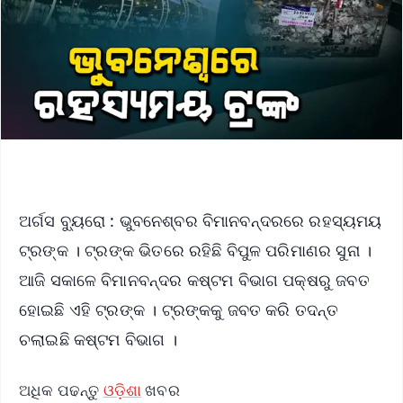
ଅର୍ଗସ ବ୍ୟୁରୋ : ଭୁବନେଶ୍ବର ବିମାନବନ୍ଦରରେ ରହସ୍ୟମୟ
ଟ୍ରଙ୍କ । ଟ୍ରଙ୍କ ଭିତରେ ରହିଛି ବିପୁଳ ପରିମାଣର ସୁନା ।
ଆଜି ସକାଳେ ବିମାନବନ୍ଦର କଷ୍ଟମ ବିଭାଗ ପକ୍ଷରୁ ଜବତ
ହୋଇଛି ଏହି ଟ୍ରଙ୍କ । ଟ୍ରଙ୍କକୁ ଜବତ କରି ତଦନ୍ତ
ଚଲାଇଛି କଷ୍ଟମ ବିଭାଗ ।
ଅଧିକ ପଢନ୍ତୁ
ଓଡ଼ିଶା
ଖବର