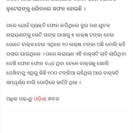
ଲୁଟେରାଙ୍କୁ ଧରିବାରେ ସଫଳ ହୋଇଛି ।
ପରେ ଯେଉଁ ବ୍ୟକ୍ତି ଫୋନ କରିଥିଲେ ଦୁଇ ଜଣ ଯୁବକ
ନାରାୟଣଙ୍କୁ ଭେଟି ତାଙ୍କ ପାଖରୁ ୫ ଲକ୍ଷ ଟଙ୍କା ନେଇ
ଗୋଟେ ବାକ୍ସ ଦେଇ ଏଥିରେ ୨୦ ଲକ୍ଷ ଟଙ୍କା ଅଛି ବୋଲି କହି
ପଲାଇ ଯାଇଥିଲେ । ପରେ ନାରାୟଣ ଏହି ବାକ୍ସଟି ଚାବି ଲାଗିଥିବା
ଦେଖି ଫୋନ ଫୋନ ବନ୍ଦ ଥିବା ବେଳେ ବାକ୍ସକୁ ଖୋଲି
ଦେଖିବାରୁ ଏଥିରୁ କିଛି ୧୦୦ ଟଙ୍କିଆ ରହିଥିଲା ଆଉ ବାକ୍ସଟି
ସମ୍ପୂର୍ଣ୍ଣ ବାଲି ଗୋଡ଼ିରେ ଭର୍ତ୍ତି ଥିଲା ।
ଅଧିକ ପଢନ୍ତୁ
ଓଡ଼ିଶା
ଖବର