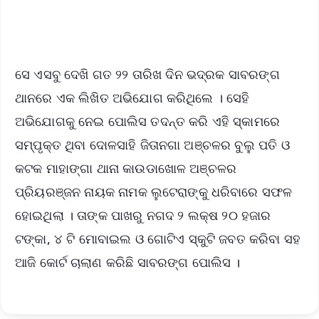
iOS - Scan QR
ସେ ଏସବୁ ଦେଖି ଗତ ୨୨ ତାରିଖ ଦିନ ଭଦ୍ରକ ସାବରଙ୍ଗ
ଥାନରେ ଏକ ଲିଖିତ ଅଭିଯୋଗ କରିଥିଲେ । ସେହି
ଅଭିଯୋଗକୁ ନେଇ ପୋଲିସ ତଦନ୍ତ କରି ଏହି ସ୍କାମରେ
ସମ୍ପୃକ୍ତ ଥିବା ଦୋଳସାହି ଜିତାନଗା ଅଞ୍ଚଳର ବୁଲୁ ପତି ଓ
କଟକ ମାହାଙ୍ଗା ଥାନା କାଉଡାଖୋଳ ଅଞ୍ଚଳର
ପ୍ରିୟରଞ୍ଜନ ନାୟକ ନାମକ ଲୁଟେରାଙ୍କୁ ଧରିବାରେ ସଫଳ
ହୋଇଥିଲା । ତାଙ୍କ ପାଖରୁ ନଗଦ ୨ ଲକ୍ଷ ୨୦ ହଜାର
ଟଙ୍କା, ୪ ଟି ମୋବାଇଲ ଓ ଗୋଟିଏ ସ୍କୁଟି ଜବତ କରିବା ସହ
ଆଜି କୋର୍ଟ ଚାଲାଣ କରିଛି ସାବରଙ୍ଗ ପୋଲିସ ।