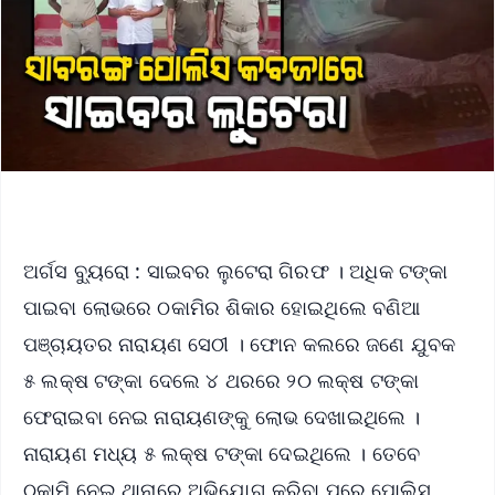
ଅର୍ଗସ ବ୍ୟୁରୋ : ସାଇବର ଲୁଟେରା ଗିରଫ । ଅଧିକ ଟଙ୍କା
ପାଇବା ଲୋଭରେ ଠକାମିର ଶିକାର ହୋଇଥିଲେ ବଣିଆ
ପଞ୍ଚାୟତର ନାରାୟଣ ସେଠୀ । ଫୋନ କଲରେ ଜଣେ ଯୁବକ
୫ ଲକ୍ଷ ଟଙ୍କା ଦେଲେ ୪ ଥରରେ ୨୦ ଲକ୍ଷ ଟଙ୍କା
ଫେରାଇବା ନେଇ ନାରାୟଣଙ୍କୁ ଲୋଭ ଦେଖାଇଥିଲେ ।
ନାରାୟଣ ମଧ୍ୟ ୫ ଲକ୍ଷ ଟଙ୍କା ଦେଇଥିଲେ । ତେବେ
ଠକାମି ନେଇ ଥାନାରେ ଅଭିଯୋଗ କରିବା ପରେ ପୋଲିସ