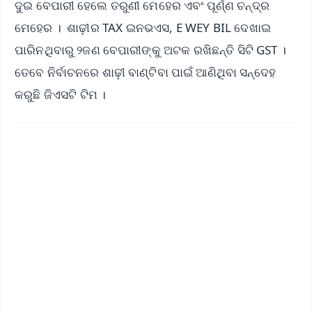
ଦୁଇ ବେପାରୀ ହେଲେ ତରୁଣୀ ମେହେର ଏବଂ ପୂର୍ଣ୍ଣ ଚନ୍ଦ୍ର
ମେହେର । ଶାଢ଼ୀର TAX ଇନଭଏସ, E WEY BIL ଦେଖାଇ
ପାରିନଥିବାରୁ ୨ଜଣ ବେପାରୀଙ୍କୁ ଅଟକ ରଖିଛନ୍ତି ସିଟି GST ।
ତେବେ ନିର୍ବାଚନରେ ଶାଢ଼ୀ ବାଣ୍ଟିବା ପାଇଁ ଆଣିଥିବା ସନ୍ଦେହ
କରୁଛି ଜିଏସଟି ଟିମ ।