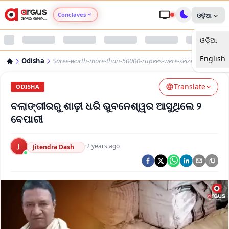
Conclaves
ଓଡ଼ିଆ
ଓଡ଼ିଆ
Argus Agri Vikas
English
Odisha
Saree-worth-more-than-50000-rupees-were-seized
Argus Nari Shakti
Translate
ODISHA
Argus Education Next
ବଲାଙ୍ଗୀରରୁ ଶାଢ଼ୀ ଧରି ଭୁବନେଶ୍ୱର ଆସୁଥିଲେ ୨
ବେପାରୀ
Argus Health Connect
J
·
2 years ago
Jitendra Dash
Argus Swaad Odisha
Argus Chalo Dekhein Apna Desh