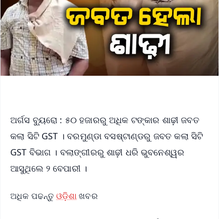
ଅର୍ଗସ ବ୍ୟୁରୋ : ୫୦ ହଜାରରୁ ଅଧିକ ଟଙ୍କାର ଶାଢ଼ୀ ଜବତ
କଲା ସିଟି GST । ବରମୁଣ୍ଡା ବସଷ୍ଟାଣ୍ଡରୁ ଜବତ କଲା ସିଟି
GST ବିଭାଗ । ବଲାଙ୍ଗୀରରୁ ଶାଢ଼ୀ ଧରି ଭୁବନେଶ୍ୱର
ଆସୁଥିଲେ ୨ ବେପାରୀ ।
ଅଧିକ ପଢନ୍ତୁ
ଓଡ଼ିଶା
ଖବର