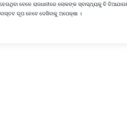
ଥ ହେଉଥିବା ବେଳେ ରାଜଧାନୀରେ ଲୋକଙ୍କ ସ୍ବାସ୍ଥ୍ୟକୁ ବି ଦିଆଯାଉ
 ବାସ୍ତବ ରୂପ ନେବେ ଦେଖିବାକୁ ଅପେକ୍ଷା ।