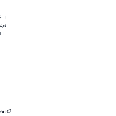
ା ।
ଘ୍ର
ୀ ।
FREE
⭐
s
 ଦେଇଛି