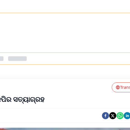
Tran
େପିର ସତ୍ୟାଗ୍ରହ