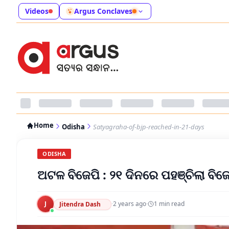
Videos
Argus Conclaves
Home
Odisha
Satyagraha-of-bjp-reached-in-21-days
ODISHA
ଅଟଳ ବିଜେପି : ୨୧ ଦିନରେ ପହଞ୍ଚିଲା ବିଜ
J
·
2 years ago
·
1
min read
Jitendra Dash