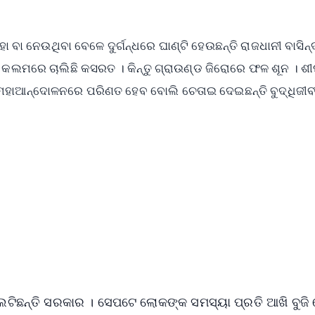
 ବା ନେଉଥିବା ବେଳେ ଦୁର୍ଗନ୍ଧରେ ଘାଣ୍ଟି ହେଉଛନ୍ତି ରାଜଧାନୀ ବାସିନ୍ଦ
କଲମରେ ଚାଲିଛି କସରତ । କିନ୍ତୁ ଗ୍ରାଉଣ୍ଡ ଜିରୋରେ ଫଳ ଶୂନ । ଶୀ
 ମହାଆନ୍ଦୋଳନରେ ପରିଣତ ହେବ ବୋଲି ଚେତାଇ ଦେଇଛନ୍ତି ବୁଦ୍ଧିଜୀବ
✨
📺 Live TV and Breaking News
⭐
⭐
⭐
⭐
4.8 Rating
50K+ Download
OS - Scan QR
ାଲଟିଛନ୍ତି ସରକାର । ସେପଟେ ଲୋକଙ୍କ ସମସ୍ୟା ପ୍ରତି ଆଖି ବୁଜି