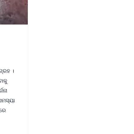
ଗ୍ରହ ।
ାକୁ
ଜନା
ସମସ୍ୟା
ାରେ