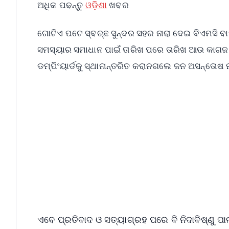
ଅଧିକ ପଢନ୍ତୁ
ଓଡ଼ିଶା
ଖବର
ଗୋଟିଏ ପଟେ ସ୍ବଚ୍ଛ ସୁନ୍ଦର ସହର ନାରା ଦେଇ ବିଏମସି ବାହା
ସମସ୍ୟାର ସମାଧାନ ପାଇଁ ତାରିଖ ପରେ ତାରିଖ ଆଉ କାଗଜ 
ଡମ୍ପିଂୟାର୍ଡକୁ ସ୍ଥାନାନ୍ତରିତ କରାନଗଲେ ଜନ ଅସନ୍ତୋଷ
📱 Get Argus News App
📰 60 Word News
🎬 Argus Podcast
🔔 Free Notification Alerts
Download Free:
Android - Scan QR
i
ଏବେ ପ୍ରତିବାଦ ଓ ସତ୍ୟାଗ୍ରହ ପରେ ବି ନିଦାବିଷ୍ଣୁ ପ