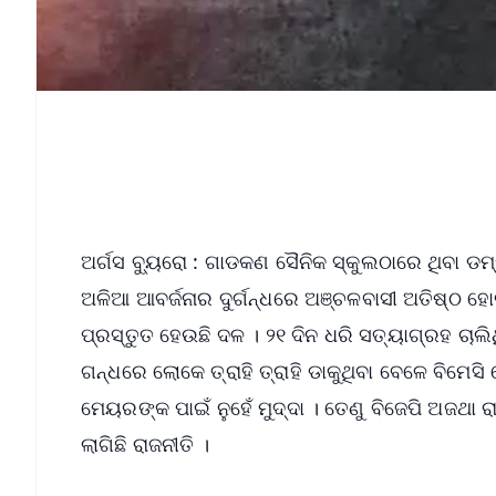
ଅର୍ଗସ ବ୍ୟୁରୋ : ଗାଡକଣ ସୈନିକ ସ୍କୁଲଠାରେ ଥିବା ଡମ୍ପ
ଅଳିଆ ଆବର୍ଜନାର ଦୁର୍ଗନ୍ଧରେ ଅଞ୍ଚଳବାସୀ ଅତିଷ୍ଠ ହୋ
ପ୍ରସ୍ତୁତ ହେଉଛି ଦଳ । ୨୧ ଦିନ ଧରି ସତ୍ୟାଗ୍ରହ ଚାଲ
ଗନ୍ଧରେ ଲୋକେ ତ୍ରାହି ତ୍ରାହି ଡାକୁଥିବା ବେଳେ ବିମ
ମେୟରଙ୍କ ପାଇଁ ନୁହେଁ ମୁଦ୍ଦା । ତେଣୁ ବିଜେପି ଅଜଥା 
ଲାଗିଛି ରାଜନୀତି ।