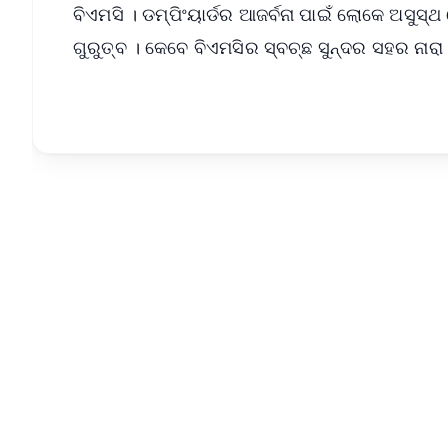
ବିଏମସି । ଡମ୍ପିଂୟାର୍ଡର ଆଜର୍ବନା ପାଇଁ ଲୋକେ ଅସୁସ୍
ଗୁରୁତ୍ବ । କେବେ ବିଏମସିର ସ୍ବଚ୍ଛ ସୁନ୍ଦର ସହର ନାରା