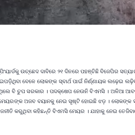
ିଂୟାର୍ଡକୁ ଉଚ୍ଛେଦ ଦାବିରେ ୨୧ ଦିନରେ ପହଞ୍ଚିଛି ବିଜେପିର ସତ୍ୟା
ଇପଡ଼ିଥିବା ବେଳେ ଲୋକଙ୍କ ସ୍ବାର୍ଥ ପାଇଁ ନିର୍ଣ୍ଣାୟକ ଲଢ଼େଇ ଲଢ଼ିବ
ିଥିଲେ ବି ଚୁପ ସରକାର । ପଦକ୍ଷେପ ନେଉନି ବିଏମସି । ଅଳିଆ ଆବର୍
େସି ମେୟରଙ୍କ ଅଜବ ବୟାନକୁ ନେଇ ସୃଷ୍ଟି ହୋଇଛି ଝଡ଼ । ଲୋକଙ୍କ 
ରାଜନୀତି କରୁଥିବା କହିଛନ୍ତି ବିଏମସି ମେୟର । ଯାହାକୁ ନେଇ ତେଜିବ