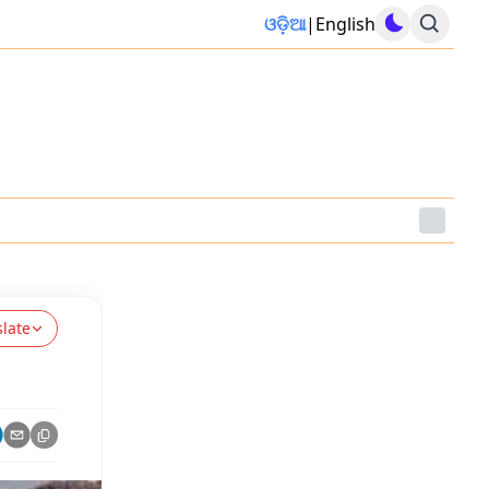
ଓଡ଼ିଆ
|
English
slate