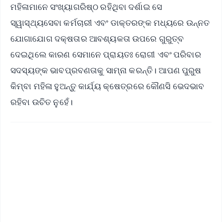
ମହିଳାମାନେ ସଂଖ୍ୟାଗରିଷ୍ଠ ରହିଥିବା ଦର୍ଶାଇ ସେ
ସ୍ୱାସ୍ଥ୍ୟସେବା କର୍ମଚାରୀ ଏବଂ ଡାକ୍ତରଙ୍କ ମଧ୍ୟରେ ଉନ୍ନତ
ଯୋଗାଯୋଗ ଦକ୍ଷତାର ଆବଶ୍ୟକତା ଉପରେ ଗୁରୁତ୍ବ
ଦେଇଥିଲେ କାରଣ ସେମାନେ ପ୍ରାୟତଃ ରୋଗୀ ଏବଂ ପରିବାର
ସଦସ୍ୟଙ୍କ ଭାବପ୍ରବଣତାକୁ ସାମ୍ନା କରନ୍ତି। ଆପଣ ପୁରୁଷ
କିମ୍ବା ମହିଳା ହୁଅନ୍ତୁ କାର୍ଯ୍ୟ କ୍ଷେତ୍ରରେ କୌଣସି ଭେଦଭାବ
ରହିବା ଉଚିତ ନୁହେଁ।