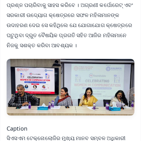
ପ୍ରଶ୍ନ ପଚାରିବାକୁ ସାହସ କରିବେ । ଅଗ୍ରଣୀ କର୍ପୋରେଟ୍ ଏବଂ
ସରକାରୀ ଉଦ୍ୟୋଗ କ୍ଷେତ୍ରରେ ସଫଳ ମହିଳାମାନଙ୍କ
ଉଦାହରଣ ଦେଇ ସେ କହିଥିଲେ ଯେ ଯୋଗାଯୋଗ କ୍ଷେତ୍ରରେ
ଘଟୁଥିବା ଦ୍ରୁତ ବୈଷୟିକ ପ୍ରଗତି ସହିତ ଆଜିର ମହିଳାମାନେ
ନିଜକୁ ସଶକ୍ତ କରିବା ଆବଶ୍ୟକ ।
Caption
ସିଏସଏମ ଟେକ୍ନୋଲୋଜିର ମୁଖ୍ୟ ମାନବ ସମ୍ବଳ ଅଧିକାରୀ