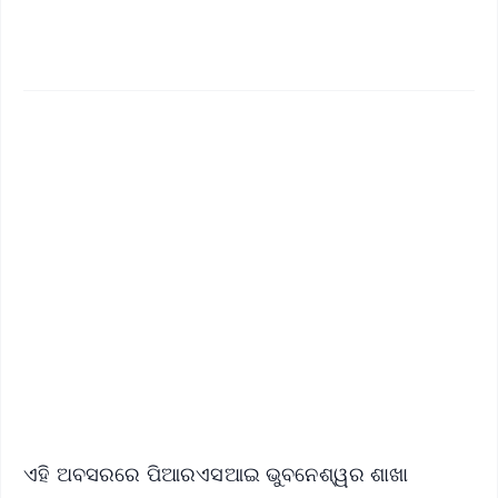
✨
📱 Get Argus News App
📰 60 Word News
🎬 Argus Podcast
📺 Live TV and Breaking News
🔔 Free Notification Alerts
Download Free:
Android - Scan QR
iOS - Scan QR
ଏହି ଅବସରରେ ପିଆରଏସଆଇ ଭୁବନେଶ୍ୱର ଶାଖା