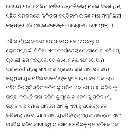
ହୋଇଯାଇଛି । ଚଳିତ ବର୍ଷର ଅନ୍ତର୍ଜାତୀୟ ମହିଳା ଦିବସ ଥିମ୍
ସହିତ ସମତାଳରେ କଳିଙ୍ଗ ହସ୍ପିଟାଲର ଡଃ ଦାଶ ସମ୍ମିଳନୀ
କକ୍ଷରେ ଏହି ଆଲୋଚନାଚକ୍ର ଆୟୋଜିତ ହୋଇଥିଲା ।
ଏହି କାର୍ଯ୍ୟକ୍ରମରେ ଯୋଗ ଦେଇ ଜେଏସଡବ୍ଲୁ ର
ଲୋକସମ୍ପର୍କ, ମିଡିଆ ଏବଂ କର୍ପୋରେଟ୍ ଯୋଗାଯୋଗ ଏଜିଏମ୍,
ରୁପାଲୀ କର କହିଥିଲେ ଯେ ଜଣେ ମହିଳା ଭାବରେ ଆମ
ପରବର୍ତ୍ତୀ ପିଢ଼ିକୁ ସହଯୋଗ ପ୍ରଦାନ କରି ଆମ ସହ କାମ
କରୁଥିବା ଯୁବ ମହିଳା ସହକର୍ମୀଙ୍କ ସୁଖମୟ ଜୀବନ ଏବଂ ଚାପ
ରହିତ ଦିନ ସୁନିଶ୍ଚିତ କରିବାକୁ ପଡିବ ଏବଂ ସେ ଯାହା କରିବାକୁ
ଇଚ୍ଛା କରନ୍ତି ତାହା କରିବାକୁ ସୁଯୋଗ ଦେବାକୁ ପଡିବ। ମୁଁ
ଭାବୁଛି ଏକ ସମାଜ ଭାବରେ ଆମକୁ ଏହାକୁ ପ୍ରୋତ୍ସାହିତ
କରିବାକୁ ପଡିବ, ଯାହା ଆମ ଯୁବପିଢ଼ିଙ୍କୁ ଅଧିକ ଆନନ୍ଦିତ ଏବଂ
ସାହସିକ କରିବ ଯାହା ଦ୍ୱାରା ସେମାନେ ନିଜକୁ ଦୃଢ କରିବେ ଏବଂ