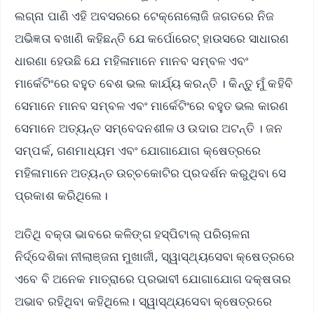
ଲଗ୍ନା ପାଣି ଏହି ଅବସରରେ ଟେକ୍ନୋଲୋଜି ଜଗତରେ ନିଜ
ଅଭିଜ୍ଞତା ବଖାଣି କହିଛନ୍ତି ଯେ କର୍ପୋରେଟ୍ ହାଉସରେ ସାଧାରଣ
ଧାରଣା ହେଉଛି ଯେ ମହିଳାମାନେ ମାନବ ସମ୍ବଳ ଏବଂ
ମାର୍କେଟିଂରେ ବହୁତ ବେଶ ଭଲ କାର୍ଯ୍ୟ କରନ୍ତି । କିନ୍ତୁ ମୁଁ କହିବି
ସେମାନେ ମାନବ ସମ୍ବଳ ଏବଂ ମାର୍କେଟିଂରେ ବହୁତ ଭଲ କାରଣ
ସେମାନେ ଅତ୍ୟନ୍ତ ସମ୍ବେଦନଶୀଳ ଓ ଉଦାର ଅଟନ୍ତି । ଜନ
ସମ୍ପର୍କ, ଗଣମାଧ୍ୟମ ଏବଂ ଯୋଗାଯୋଗ କ୍ଷେତ୍ରରେ
ମହିଳାମାନେ ଅତ୍ୟନ୍ତ ଉଚ୍ଚକୋଟିର ପ୍ରଦର୍ଶନ କରୁଥିବା ସେ
ପ୍ରକାଶ କରିଥିଲେ।
ଅତିଥି ବକ୍ତା ଭାବରେ କଳିଙ୍ଗ ହସ୍ପିଟାଲ୍ ପରିଚାଳନା
ନିର୍ଦ୍ଦେଶିକା ନୀଲାଞ୍ଜନା ମୁଖାର୍ଜୀ, ସ୍ୱାସ୍ଥ୍ୟସେବା କ୍ଷେତ୍ରରେ
ଏବେ ବି ଅନେକ ମାତ୍ରାରେ ପ୍ରଭାବୀ ଯୋଗାଯୋଗ ଦକ୍ଷତାର
ଅଭାବ ରହିଥିବା କହିଥିଲେ। ସ୍ୱାସ୍ଥ୍ୟସେବା କ୍ଷେତ୍ରରେ