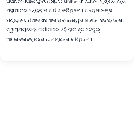
ପିଆରଏସଆଇ ଭୁବନେଶ୍ୱର ଶାଖାର ସମ୍ପାଦକ କୃଷ୍ଣଚନ୍ଦ୍ର
ମହାପାତ୍ର ଧନ୍ୟବାଦ ଅର୍ପଣ କରିଥିଲେ। ଅନ୍ୟମାନଙ୍କ
ମଧ୍ୟରେ, ପିଆରଏସଆଇ ଭୁବନେଶ୍ୱର ଶାଖାର ସଦସ୍ୟଗଣ,
ସ୍ୱାସ୍ଥ୍ୟସେବା କର୍ମୀମାନେ ଏହି ରାଉଣ୍ଡ ଟେବୁଲ୍
ଆଲୋଚନାଚକ୍ରରେ ଅଂଶଗ୍ରହଣ କରିଥିଲେ।