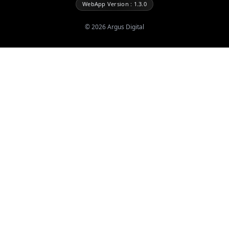
WebApp Version : 1.3.0
©
2026
Argus Digital