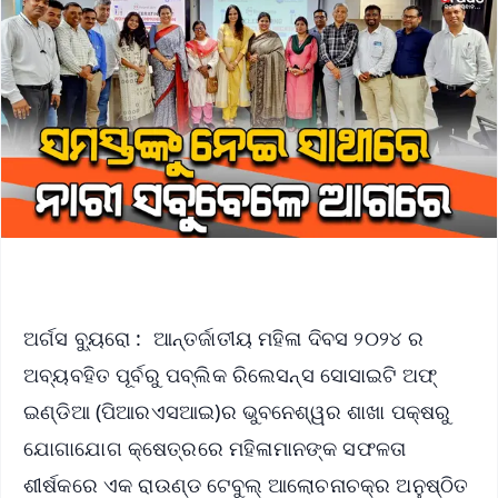
ଅର୍ଗସ ବ୍ୟୁରୋ : ଆନ୍ତର୍ଜାତୀୟ ମହିଳା ଦିବସ ୨୦୨୪ ର
ଅବ୍ୟବହିତ ପୂର୍ବରୁ ପବ୍ଲିକ ରିଲେସନ୍ସ ସୋସାଇଟି ଅଫ୍
ଇଣ୍ଡିଆ (ପିଆରଏସଆଇ)ର ଭୁବନେଶ୍ୱର ଶାଖା ପକ୍ଷରୁ
ଯୋଗାଯୋଗ କ୍ଷେତ୍ରରେ ମହିଳାମାନଙ୍କ ସଫଳତା
ଶୀର୍ଷକରେ ଏକ ରାଉଣ୍ଡ ଟେବୁଲ୍ ଆଲୋଚନାଚକ୍ର ଅନୁଷ୍ଠିତ