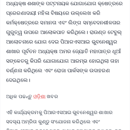
ଅଧ୍ୟକ୍ଷ ଶଶାଙ୍କ ପଟ୍ଟନାୟକ ଯୋଗାଯୋଗ କ୍ଷେତ୍ରରେ
ପ୍ରେରଣାଦାୟୀ ମହିଳା ବିଷୟରେ ଉଲ୍ଲେଖ କରି
କର୍ମକ୍ଷେତ୍ରରେ ସମାନତା ଏବଂ ଲିଙ୍ଗ ସମ୍ବେଦନଶୀଳତାର
ଗୁରୁତ୍ୱ ଉପରେ ଆଲୋକପାତ କରିଥିଲେ। ରାଉଣ୍ଡ ଟେବୁଲ୍
ଆଲୋଚନାରେ ଯୋଗ ଦେଇ ପିଆରଏସଆଇ ଭୁବନେଶ୍ୱର
ଶାଖାର ପୂର୍ବତନ ଅଧ୍ୟକ୍ଷ ଅମର ଜ୍ୟୋତି ମହାପାତ୍ର ଧୂଆଁ
ସଙ୍କେତରୁ କିପରି ଯୋଗାଯୋଗ ଆରମ୍ଭ ହୋଇଥିଲା ତାହା
ବର୍ଣ୍ଣନା କରିଥିଲେ ଏବଂ ରୋଜା ପାର୍କସଙ୍କ ଉଦାହରଣ
ଦେଇଥିଲେ।
ଅଧିକ ପଢନ୍ତୁ
ଓଡ଼ିଶା
ଖବର
ଏହି କାର୍ଯ୍ୟକ୍ରମକୁ ପିଆରଏସଆଇ ଭୁବନେଶ୍ୱର ଶାଖାର
ସଦସ୍ୟ ଅମ୍ରିତା କୁଣ୍ଡୁ ସଂଯୋଜନା କରିଥିଲେ ଏବଂ