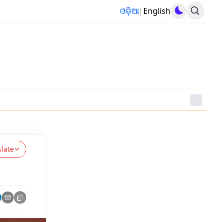
ଓଡ଼ିଆ
|
English
slate