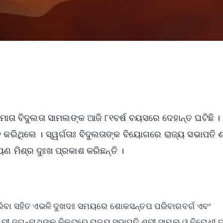
 ମାତା ବିଦୁଲତା ସାମଲଙ୍କ ଆଜି ୮୧ବର୍ଷ ବୟସରେ ଦେହାନ୍ତ ଘଟିଛି ।
ନ କରିଥିଲେ । ସ୍ୱର୍ଗତାଃ ବିଦୁଲତାଙ୍କ ବିୟୋଗରେ ରାଜ୍ୟ ସଭାପତି ଶ
 ମିଶ୍ର ଦୁଃଖ ପ୍ରକାଶ କରିଛନ୍ତି ।
କରିବା ସହିତ ଏଭଳି ଦୁଖଦଃ ସମୟରେ ଶୋକସନ୍ତପ ପରିବାରବର୍ଗ ଏବଂ
 ଶ୍ରୀ ଜଗନ୍ନାଥଙ୍କ ନିକଟରେ ରାଜ୍ୟ ସଭାପତି ଶ୍ରୀ ସାମଲ ଓ ବିରୋଧୀ 