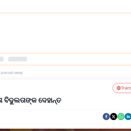
ta-passed-away
Tran
ା ବିଦୁଲତାଙ୍କ ଦେହାନ୍ତ