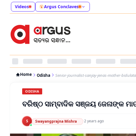
Videos
Argus Conclaves
Home
Odisha
Senior-journalist-sanjay-jenas-mother-bidula
ODISHA
ବରିଷ୍ଠ ସାମ୍ବାଦିକ ସଞ୍ଜୟ ଜେନାଙ୍କ ମାତ
S
·
2 years ago
Swayangprajna Mishra