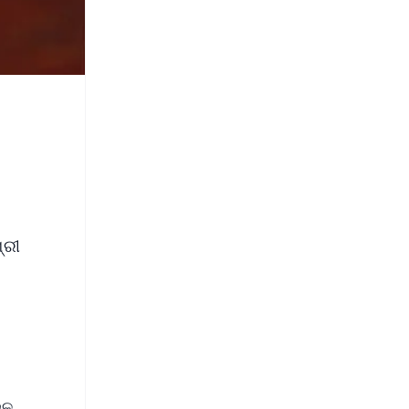
୍ରୀ
ଦଳ