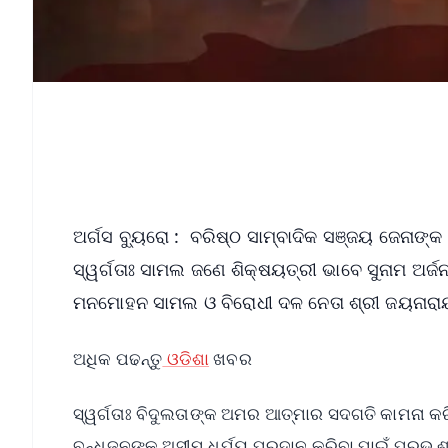
ଅର୍ଗସ ବ୍ୟୁରୋ : ବରିଷ୍ଠ ସାମ୍ବାଦିକ ସଞ୍ଜୟ ଜେନାଙ୍କ
ସ୍ୱର୍ଗତାଃ ସାମଲ ଜଣେ ଶିକ୍ଷୟତ୍ରୀ ଭାବେ ସୁନାମ ଅର୍ଜ
ମନମୋହନ ସାମଲ ଓ ବିରୋଧୀ ଦଳ ନେତା ଶ୍ରୀ ଜୟନାରାୟଣ
ଅଧିକ ପଢନ୍ତୁ
ଓଡିଶା
ଖବର
ସ୍ୱର୍ଗତାଃ ବିଦୁଲତାଙ୍କ ଅମର ଆତ୍ମାର ସଦଗତି କାମନା 
ବନ୍ଧୁଜନଙ୍କୁ ଅସୀମ ଧର୍ଯ୍ୟ ପ୍ରଦାନ କରିବା ପାଇଁ ପ୍ରଭୁ