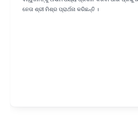
ନେତା ଶ୍ରୀ ମିଶ୍ର ପ୍ରାର୍ଥନା କରିଛନ୍ତି ।
📱 Get Argus News App
📰 60 Word News
🎬 Argus Podcast
🔔 Free Notification Alerts
Download Free:
Android - Scan QR
i