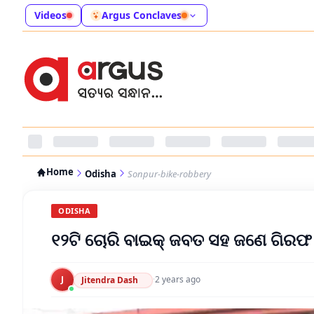
Videos
Argus Conclaves
Home
Odisha
Sonpur-bike-robbery
ODISHA
୧୨ଟି ଚୋରି ବାଇକ୍ ଜବତ ସହ ଜଣେ ଗିରଫ
J
·
2 years ago
Jitendra Dash