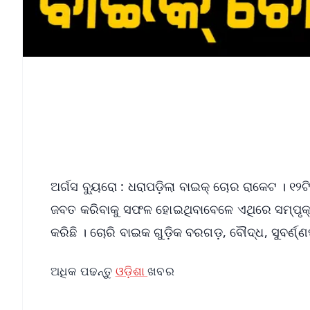
ଅର୍ଗସ ବ୍ୟୁରୋ : ଧରାପଡ଼ିଲା ବାଇକ୍ ଚୋର ରାକେଟ । 
ଜବତ କରିବାକୁ ସଫଳ ହୋଇଥିବାବେଳେ ଏଥିରେ ସମ୍ପୃକ୍ତ
କରିଛି । ଚୋରି ବାଇକ ଗୁଡ଼ିକ ବରଗଡ଼, ବୌଦ୍ଧ, ସୁବର୍
ଅଧିକ ପଢନ୍ତୁ
ଓଡ଼ିଶା
ଖବର