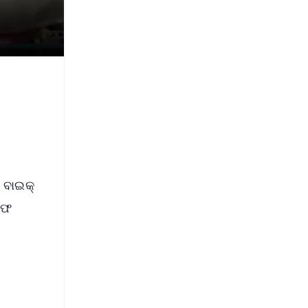
 ବାଇକ୍
ିରଫ