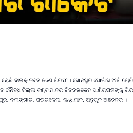
୧୨ଟି ଚୋରି ବାଇକ୍ ଜବତ ଜଣେ ଗିରଫ । ସୋନପୁର ପୋଲିସ ୧୨ଟି ଚୋରି
 ବୌଦ୍ଧ ଜିଲ୍ଲା କଣ୍ଟାମାଳର ଚିତ୍ତରଞ୍ଜନ ପାଣିଗ୍ରାହୀଙ୍କୁ ଗ
ଣ୍ଣପୁର, ବଲାଙ୍ଗୀର, ରାଉରକେଲା, କନ୍ଧମାଳ, ଅନୁଗୁଳ ଅଞ୍ଚଳର ।