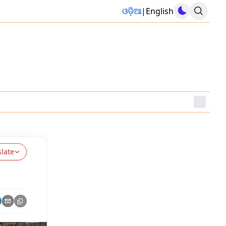
ଓଡ଼ିଆ
|
English
slate