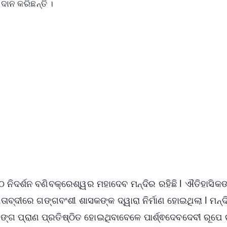
ଦାନ କରିଛନ୍ତି ।
✨
📺 Live TV and Breaking News
⭐
⭐
⭐
⭐
4.8 Rating
50K+ Download
OS - Scan QR
 ନିଦର୍ଶନ ବଣିବକ୍ରେଶ୍ୱର ମହାଦେବ ମନ୍ଦିର ରହିଛି l ଐତିହାସିକଙ
ାବ୍ଦୀରେ ଗଙ୍ଗବଂଶୀ ଶାସକଙ୍କ ଦ୍ୱାରା ନିର୍ମାଣ ହୋଇଥିଲା l ମନ୍ଦ
ଲିଙ୍ଗ ପ୍ରାଣ ପ୍ରତିଷ୍ଠିତ ହୋଇଥିବାବେଳେ ପାର୍ଶ୍ଵଦେବଦେବୀ ରୂପ