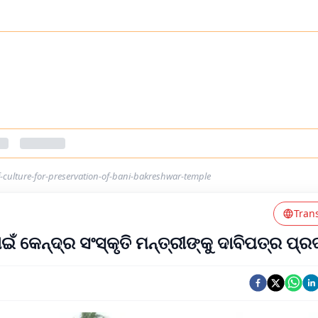
f-culture-for-preservation-of-bani-bakreshwar-temple
Tran
 କେନ୍ଦ୍ର ସଂସ୍କୃତି ମନ୍ତ୍ରୀଙ୍କୁ ଦାବିପତ୍ର ପ୍ର