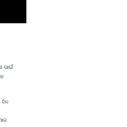
ଣ ପାଇଁ
ାନ
 ଦିନ
ଏସଆଇ