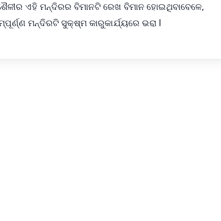
ରଥ ଶୈଳୀର ଏହି ମନ୍ଦିରର ବିମାନଟି ରେଖ ବିମାନ ହୋଇଥିବାବେଳେ,
ର୍ଣ୍ଣ ମନ୍ଦିରଟି ସୁକ୍ଷ୍ମ କାରୁକାର୍ଯ୍ୟରେ ଭରା l