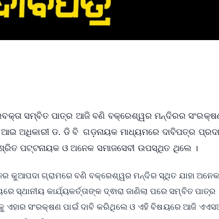
ପ୍ରବକ୍ତା ସମ୍ବିତ ପାତ୍ର ଆଜି ବଣି ବକ୍ରେଶ୍ୱର ମନ୍ଦିରର ସଂରକ୍ଷ
 ଏଏସଆଇ ଅଧିକାରୀ ଡ. ଡି ବି ଗଡ଼ନାୟକ ମାଧ୍ୟମରେ ଦାବିପତ୍ର ପ୍ରଦ
ଆଶ୍ରିତ ପଟ୍ଟନାୟକ ଓ ଅନେକ ସମାଜସେବୀ ଉପସ୍ଥିତ ଥିଲେ ।
ଚଳର କୁଆପଦା ଗ୍ରାମରେ ବଣି ବକ୍ରେଶ୍ୱର ମନ୍ଦିର ସ୍ଥିତ ଯାହା ଅନେକ
 ସ୍ଥାନୀୟ କାର୍ଯ୍ୟକର୍ତ୍ତାଙ୍କ ଦ୍ଵାରା ଜାଣିଲା ପରେ ସମ୍ବିତ ପାତ୍ର
ଡୀଙ୍କୁ ଏହାର ସଂରକ୍ଷଣ ପାଇଁ ଦାବି କରିଥିଲେ ଓ ଏହି ବିଷୟରେ ଆଜି ଏ