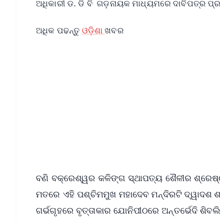
ଅଧିକାରୀ ଡ. ଡି ବି ଗଡ଼ନାୟକ ମାଧ୍ୟମରେ ଦାବିପତ୍ର ପ୍ର
ଅଧିକ ପଢନ୍ତୁ
ଓଡ଼ିଶା
ଖବର
📱 Get Argus News App
📰 60 Word News
🎬 Argus Podcast
🔔 Free Notification Alerts
Download Free:
Android - Scan QR
i
ବଣି ବକ୍ରେଶ୍ୱର କଳିଙ୍ଗ ସ୍ଥାପତ୍ୟ ଶୈଳୀର ଶ୍ରେଷ୍ଠ
ମତରେ ଏହି ପଶ୍ଚିମମୁଖ ମହାଦେବ ମନ୍ଦିରଟି ଦ୍ୱାଦଶ ଶତ
ଗର୍ଭଗୃହରେ ବୃତ୍ତାକାର ଯୋନିପୀଠରେ ଅନ୍ତର୍ଭେଦି ଶିବ