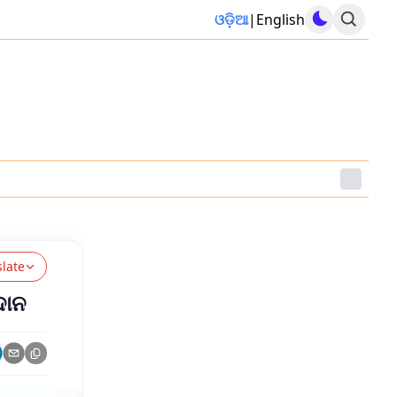
ଓଡ଼ିଆ
|
English
slate
ଦାନ