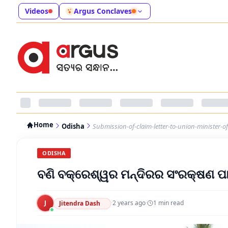
Videos
Argus Conclaves
Home
Odisha
Submission-of-claim-letter-to-union-minister-o
ODISHA
ବଣି ବକ୍ରେଶ୍ୱର ମନ୍ଦିରର ସଂରକ୍ଷଣ ପାଇଁ
J
·
2 years ago
·
1
min read
Jitendra Dash