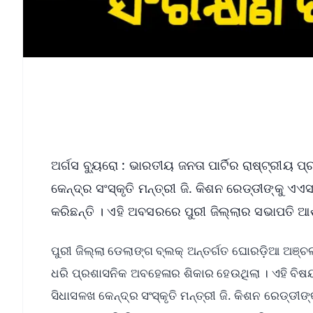
ଅର୍ଗସ ବ୍ୟୁରୋ : ଭାରତୀୟ ଜନତା ପାର୍ଟିର ରାଷ୍ଟ୍ରୀୟ 
କେନ୍ଦ୍ର ସଂସ୍କୃତି ମନ୍ତ୍ରୀ ଜି. କିଶନ ରେଡ୍ଡୀଙ୍କୁ
କରିଛନ୍ତି । ଏହି ଅବସରରେ ପୁରୀ ଜିଲ୍ଲାର ସଭାପତି 
ପୁରୀ ଜିଲ୍ଲା ଡେଲାଙ୍ଗ ବ୍ଲକ୍ ଅନ୍ତର୍ଗତ ଘୋରଡ଼ିଆ ଅଞ୍
ଧରି ପ୍ରଶାସନିକ ଅବହେଳାର ଶିକାର ହେଉଥିଲା । ଏହି ବିଷୟରେ
ସିଧାସଳଖ କେନ୍ଦ୍ର ସଂସ୍କୃତି ମନ୍ତ୍ରୀ ଜି. କିଶନ ରେଡ୍