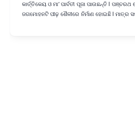
କାର୍ତ୍ତିକେୟ ଓ ମା’ ପାର୍ବତୀ ପୂଜା ପାଉଛନ୍ତି l ପଞ୍ଚ
ଜଗମୋହନଟି ପୀଢ଼ ଶୈଳୀରେ ନିର୍ମାଣ ହୋଇଛି l ମାତ୍ର ସମ୍ପୂ