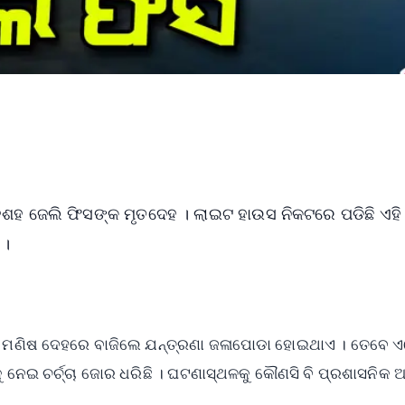
 ଶହଶହ ଜେଲି ଫିସଙ୍କ ମୃତଦେହ । ଲାଇଟ ହାଉସ ନିକଟରେ ପଡିଛି ଏହି
 ।
୍ୟ ମଣିଷ ଦେହରେ ବାଜିଲେ ଯନ୍ତ୍ରଣା ଜଳାପୋଡା ହୋଇଥାଏ । ତେବେ 
ୁ ନେଇ ଚର୍ଚ୍ଚା ଜୋର ଧରିଛି । ଘଟଣାସ୍ଥଳକୁ କୌଣସି ବି ପ୍ରଶାସନିକ 