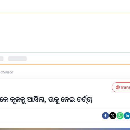
-at-once
Tran
 କୂଳକୁ ଆସିଲା, ତାକୁ ନେଇ ଚର୍ଚ୍ଚା