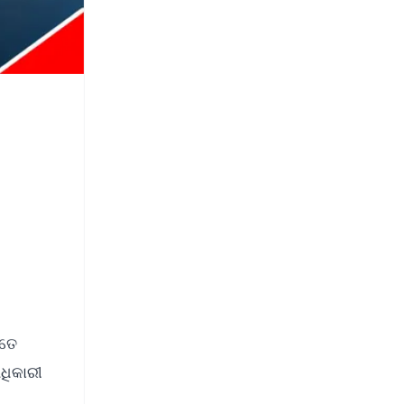
ଏତେ
ଅଧିକାରୀ