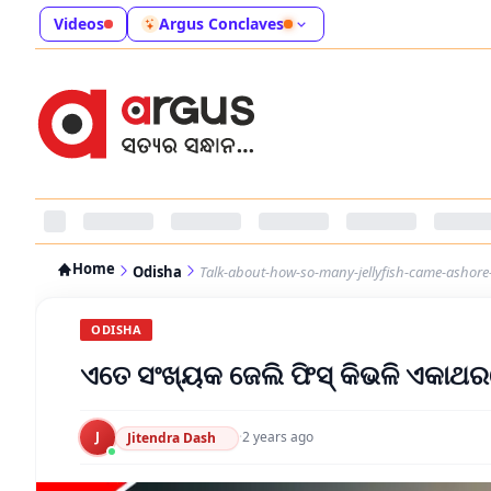
Videos
Argus Conclaves
Home
Odisha
Talk-about-how-so-many-jellyfish-came-ashore
ODISHA
ଏତେ ସଂଖ୍ୟକ ଜେଲି ଫିସ୍ କିଭଳି ଏକାଥରକେ
J
·
2 years ago
Jitendra Dash