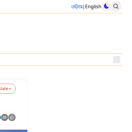
ଓଡ଼ିଆ
|
English
slate