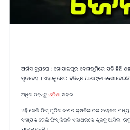
ଅର୍ଗସ ବ୍ୟୁରୋ : ଗୋପାଳପୁର ବେଳାଭୂମିରେ ପଡି ହିଛି
ମୃତଦେହ । ଏହାକୁ ନେଇ ବିଭିନ୍ନ ଆଶଙ୍କା ଦେଖାଦେଇଛି
ଅଧିକ ପଢନ୍ତୁ
ଓଡ଼ିଶା
ଖବର
ଏହି ଜେଲି ଫିସ୍ ଗୁଡିକ ଦଂଶନ କ୍ଷତିକାରକ ନହେଲେ ମଧ
ସଂଖ୍ୟକ ଜେଲି ଫିସ୍ କିଭଳି ଏକାଥରକେ କୂଳକୁ ଆସିଲା, ତାକ
ଯାଇନାହାନ୍ତି ।