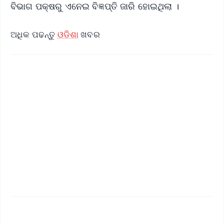
ବିଭାଗ ପକ୍ଷରୁ ଏନେଇ ବିଜ୍ଞପ୍ତି ଜାରି ହୋଇଥିଲା ।
ଅଧିକ ପଢନ୍ତୁ
ଓଡିଶା
ଖବର