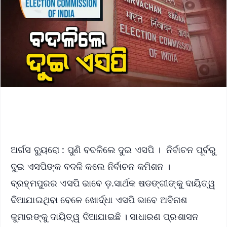
ଅର୍ଗସ ବ୍ୟୁରୋ : ପୁଣି ବଦଳିଲେ ଦୁଇ ଏସପି । ନିର୍ବାଚନ ପୂର୍ବରୁ
ଦୁଇ ଏସପିଙ୍କ ବଦଳି କଲେ ନିର୍ବାଚନ କମିଶନ ।
ବ୍ରହ୍ମପୁରର ଏସପି ଭାବେ ଡ଼.ସାର୍ଥକ ଷଡଙ୍ଗୀଙ୍କୁ ଦାୟିତ୍ୱ
ଦିଆଯାଇଥିବା ବେଳେ ଖୋର୍ଦ୍ଧା ଏସପି ଭାବେ ଅବିନାଶ
କୁମାରଙ୍କୁ ଦାୟିତ୍ୱ ଦିଆଯାଇଛି । ସାଧାରଣ ପ୍ରଶାସନ