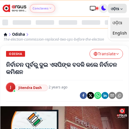
Conclaves
ଓଡ଼ିଆ
ଓଡ଼ିଆ
Argus Agri Vikas
English
Odisha
Argus Nari Shakti
The-election-commission-replaced-two-sps-before-the-election
Translate
Argus Education Next
ODISHA
ନିର୍ବାଚନ ପୂର୍ବରୁ ଦୁଇ ଏସପିଙ୍କ ବଦଳି କଲେ ନିର୍ବାଚନ
Argus Health Connect
କମିଶନ
Argus Swaad Odisha
J
·
2 years ago
Jitendra Dash
Argus Chalo Dekhein Apna Desh