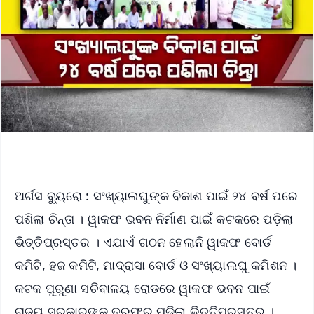
ଅର୍ଗସ ବ୍ୟୁରୋ : ସଂଖ୍ୟାଲଘୁଙ୍କ ବିକାଶ ପାଇଁ ୨୪ ବର୍ଷ ପରେ
ପଶିଲା ଚିନ୍ତା । ୱାକଫ ଭବନ ନିର୍ମାଣ ପାଇଁ କଟକରେ ପଡ଼ିଲା
ଭିତ୍ତିପ୍ରସ୍ତର । ଏଯାଏଁ ଗଠନ ହେଲାନି ୱାକଫ ବୋର୍ଡ
କମିଟି, ହଜ କମିଟି, ମାଦ୍ରାସା ବୋର୍ଡ ଓ ସଂଖ୍ୟାଲଘୁ କମିଶନ ।
କଟକ ପୁରୁଣା ସଚିବାଳୟ ରୋଡରେ ୱାକଫ ଭବନ ପାଇଁ
ରାଜ୍ୟ ସରକାରଙ୍କ ତରଫରୁ ପଡ଼ିଲା ଭିତ୍ତିପ୍ରସ୍ତର ।