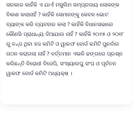
ସରକାର କାହିଁକି ଏ ଯାଏଁ ମସୁଲିମ ସମ୍ପ୍ରଦାୟ ଲୋକଙ୍କ
ବିକାଶ କଲାନାହିଁ ? କାହିଁକି ସେମାନଙ୍କୁ କେବଳ ଭୋଟ
ବ୍ୟାଙ୍କ କରି ବ୍ୟବହାର କଲା ? କାହିଁକି ବିଧାନସଭାରେ
କୌଣସି ପ୍ରାଧାନ୍ୟ ଦିଆଯାଉ ନାହିଁ ? କାହିଁକି ୨୦୧୫ ଓ ୨୦୧୮
ରୁ ବନ୍ଦ ଥିବା ହଜ କମିଟି ଓ ୱାକଫ ବୋର୍ଡ କମିଟି ପୁନର୍ବାର
ଗଠନ କରାଗଲା ନାହିଁ ? ବର୍ତ୍ତମାନ ଏଭଳି ଢଙ୍ଗରେ ପ୍ରଶ୍ନ
କରିଛନ୍ତି ବିରୋଧୀ ବିଜେପି, ସଂଖ୍ୟାଲଘୁ ସଂଘ ଓ ପୂର୍ବତନ
ୱାକଫ ବୋର୍ଡ କମିଟି ଅଧ୍ୟକ୍ଷ ।