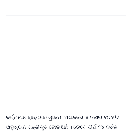
✨
📱 Get Argus News App
📰 60 Word News
🎬 Argus Podcast
📺 Live TV and Breaking News
🔔 Free Notification Alerts
Download Free:
Android - Scan QR
iOS - Scan QR
ବର୍ତ୍ତମାନ ରାଜ୍ୟରେ ୱାକଫ ଅଧୀନରେ ୪ ହଜାର ୧୦୬ ଟି
ଅନୁଷ୍ଠାନ ପଞ୍ଜୀକୃତ ହୋଇଅଛି । ତେବେ ଦୀର୍ଘ ୨୪ ବର୍ଷର