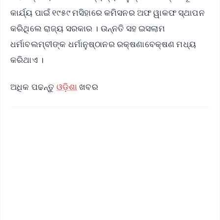
କାର୍ଯ୍ୟ ପାଇଁ ୧୯୫୯ ମସିହାରେ କମିସନର ଅଫ ୱାକଫ ସ୍ଥାପନ
କରିଥିଲେ ରାଜ୍ୟ ସରକାର । ଉନ୍ନତି ସହ ଇସଲାମ
ଧର୍ମାବଲମ୍ବୀଙ୍କ ଧର୍ମାନୁଷ୍ଠାନର ରକ୍ଷଣାବେକ୍ଷଣ ମଧ୍ୟ
କରିଥାଏ ।
ଅଧିକ ପଢନ୍ତୁ
ଓଡ଼ିଶା
ଖବର