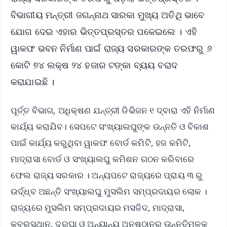
ବିଭାଗୀୟ ମନ୍ତ୍ରୀ ଜଗନ୍ନାଥ ସାରକା ମୁଖ୍ୟ ଅତିଥି ଭାବେ
ଯୋଗ ଦେଇ ଏହାର ଭିତ୍ତପ୍ରସ୍ତର ପକେଇଲେ । ଏହି
ୱାକଫ ଭବନ ନିର୍ମାଣ ପାଇଁ ରାଜ୍ୟ ସରକାରଙ୍କ ତରଫରୁ ୬
କୋଟି ୭୪ ଲକ୍ଷ ୨୪ ହଜାର ଟଙ୍କା ବ୍ୟୟ ବରାଦ
କରାଯାଇଛି ।
ପୂର୍ତ୍ତ ବିଭାଗ, ଅଧିକ୍ଷଣ ଯନ୍ତ୍ରୀ ଡିଭିଜନ ୧ ଦ୍ବାରା ଏହି ନିର୍ମାଣ
କାର୍ଯ୍ୟ କରାଯିବ। ସେପଟେ ସଂଖ୍ୟାଲଘୁଙ୍କ ଉନ୍ନତି ଓ ବିକାଶ
ପାଇଁ କାର୍ଯ୍ୟ କରୁଥିବା ୱାକଫ ବୋର୍ଡ କମିଟି, ହଜ କମିଟି,
ମାଦ୍ରାସା ବୋର୍ଡ ଓ ସଂଖ୍ୟାଲଘୁ କମିଶନ ଗଠନ କରିବାରେ
ଫେଲ ରାଜ୍ୟ ସରକାର । ଅନ୍ୟପଟେ ରାଜ୍ୟରେ ପ୍ରାୟ ୩ ରୁ
ଉର୍ଦ୍ଧ୍ବ ଅଛନ୍ତି ସଂଖ୍ୟାଲଘୁ ମୁସଲିମ ସମ୍ପ୍ରଦାୟର ଲୋକ ।
ରାଜ୍ୟରେ ମୁସଲିମ ସମ୍ପ୍ରଦାୟର ମସଜିଦ, ମାଦ୍ରାସା,
କବରସ୍ଥାନ, ଦରଘା ଓ ଅନ୍ୟାନ୍ୟ ଅନୁଷ୍ଠାନର ଉନ୍ନତିମୂଳକ