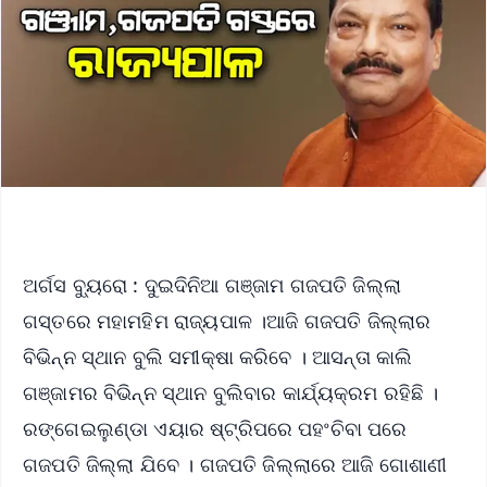
ଅର୍ଗସ ବ୍ୟୁରୋ : ଦୁଇଦିନିଆ ଗଞ୍ଜାମ ଗଜପତି ଜିଲ୍ଲା
ଗସ୍ତରେ ମହାମହିମ ରାଜ୍ୟପାଳ ।ଆଜି ଗଜପତି ଜିଲ୍ଲାର
ବିଭିନ୍ନ ସ୍ଥାନ ବୁଲି ସମୀକ୍ଷା କରିବେ । ଆସନ୍ତା କାଲି
ଗଞ୍ଜାମର ବିଭିନ୍ନ ସ୍ଥାନ ବୁଲିବାର କାର୍ଯ୍ୟକ୍ରମ ରହିଛି ।
ରଙ୍ଗେଇଲୁଣ୍ଡା ଏୟାର ଷ୍ଟ୍ରିପରେ ପହଂଚିବା ପରେ
ଗଜପତି ଜିଲ୍ଲା ଯିବେ । ଗଜପତି ଜିଲ୍ଲାରେ ଆଜି ଗୋଶାଣୀ