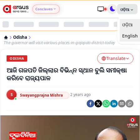
Conclaves
ଓଡ଼ିଆ
ଓଡ଼ିଆ
Argus Agri Vikas
English
Odisha
Argus Nari Shakti
The-governor-will-visit-various-places-in-gajapati-district-today
Translate
Argus Education Next
ODISHA
ଆଜି ଗଜପତି ଜିଲ୍ଲାର ବିଭିନ୍ନ ସ୍ଥାନ ବୁଲି ସମୀକ୍ଷା
Argus Health Connect
କରିବେ ରାଜ୍ୟପାଳ
Argus Swaad Odisha
S
·
2 years ago
Swayangprajna Mishra
Argus Chalo Dekhein Apna Desh