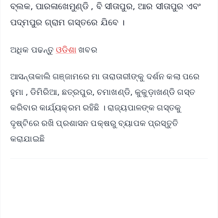
ବ୍ଲକ, ପାରଳାଖେମୁଣ୍ଡି , ବି ସୀତାପୁର, ଆର ସୀତାପୁର ଏବଂ
ପଦ୍ମପୁର ଗ୍ରାମ ଗସ୍ତରେ ଯିବେ ।
ଅଧିକ ପଢନ୍ତୁ
ଓଡିଶା
ଖବର
ଆସନ୍ତାକାଲି ଗଞ୍ଜାମରେ ମା ତାରାତାରୀଙ୍କୁ ଦର୍ଶନ କଲା ପରେ
ହୁମା , ଡିମିରିଆ, ଛତ୍ରପୁର, ଚମାଖଣ୍ଡି, କୁକୁଡ଼ାଖଣ୍ଡି ଗସ୍ତ
କରିବାର କାର୍ଯ୍ୟକ୍ରମ ରହିଛି । ରାଜ୍ୟପାଳଙ୍କ ଗସ୍ତକୁ
ଦୃଷ୍ଟିରେ ରଖି ପ୍ରଶାସନ ପକ୍ଷରୁ ବ୍ୟାପକ ପ୍ରସ୍ତୁତି
କରାଯାଇଛି