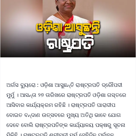
ଅର୍ଗସ ବ୍ୟୁରୋ : ଓଡ଼ିଶା ଆସୁଛନ୍ତି ରାଷ୍ଟ୍ରପତି ଦ୍ରୌପଦୀ
ମୁର୍ମୁ । ଆସନ୍ତା ୨୭ ତାରିଖରେ ରାଷ୍ଟ୍ରପତି ଓଡ଼ିଶା ଗସ୍ତରେ
ଆସିବାର କାର୍ଯ୍ୟକ୍ରମ ରହିଛି । ରାଷ୍ଟ୍ରପତି ପାରାଦୀପ
ବୋଇତ ବନ୍ଦାଣ ଉତ୍ସବରେ ମୁଖ୍ୟ ଅତିଥି ଭାବେ ଯୋଗ
ଦେବେ ବୋଲି ରାଷ୍ଟ୍ରପତିଙ୍କ କାର୍ଯ୍ୟାଳୟ ପକ୍ଷରୁ ସୂଚନା
ମିଳିଛି । ରାଷ୍ଟ୍ରପତି ଶ୍ରୀମତୀ ମୁର୍ମୁ ସେହିଦିନ ପୂର୍ବାହ୍ନ