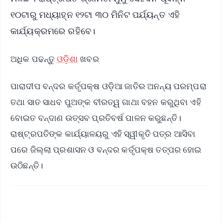
୧୦ଟାରୁ ମଧ୍ୟାହ୍ନ ୧୨ଟା ୩୦ ମିନିଟ ପର୍ଯ୍ୟନ୍ତ ଏହି
କାର୍ଯ୍ୟକ୍ରମରେ ରହିବେ।
ଅଧିକ ପଢନ୍ତୁ
ଓଡ଼ିଶା
ଖବର
ପାରାଦୀପ ବନ୍ଦର କର୍ତୃପକ୍ଷ ଓଡ଼ିଆ ଜାତିର ଅନନ୍ୟ ପରମ୍ପରା
ତଥା ସାତ ସାଧବ ପୁଅଙ୍କ ବୀରତ୍ୱ ଗାଥା ବହନ କରୁଥିବା ଏହି
ବୋଇତ ବନ୍ଦାଣ ଉତ୍ସବ ପ୍ରତିବର୍ଷ ପାଳନ କରୁଛନ୍ତି।
ରାଷ୍ଟ୍ରପତିଙ୍କ କାର୍ଯ୍ୟାଳୟରୁ ଏହି ସ୍ୱୀକୃତି ପତ୍ର ଆସିବା
ପରେ ଜିଲ୍ଲା ପ୍ରଶାସନ ଓ ବନ୍ଦର କର୍ତୃପକ୍ଷ ତତ୍ପର ହୋଇ
ଉଠିଛନ୍ତି।