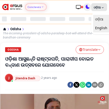
Conclaves
ଓଡ଼ିଆ
ଓଡ଼ିଆ
Argus Agri Vikas
English
Odisha
Argus Nari Shakti
The-incoming-president-of-odisha-paradeep-boit-will-attend-the-
bandhan-ceremony
Argus Education Next
Translate
ODISHA
ଓଡ଼ିଶା ଆସୁଛନ୍ତି ରାଷ୍ଟ୍ରପତି, ପାରାଦୀପ ବୋଇତ
Argus Health Connect
ବନ୍ଦାଣ ଉତ୍ସବରେ ଯୋଗଦେବେ
Argus Swaad Odisha
J
·
2 years ago
Jitendra Dash
Argus Chalo Dekhein Apna Desh