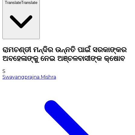
Translate
Translate
ରାମଚଣ୍ଡୀ ମନ୍ଦିର ଉନ୍ନତି ପାଇଁ ସରକାଙ୍କର
ଅବହେଳାଙ୍କୁ ନେଇ ଅଞ୍ଚଳବାସୀଙ୍କ କ୍ଷୋବ
S
Swayangprajna Mishra