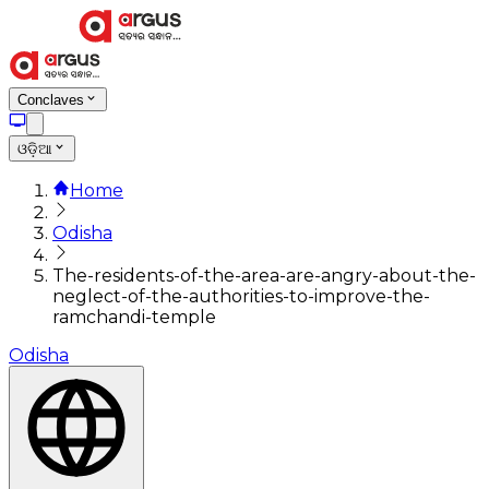
Conclaves
ଓଡ଼ିଆ
Home
Odisha
The-residents-of-the-area-are-angry-about-the-
neglect-of-the-authorities-to-improve-the-
ramchandi-temple
Odisha