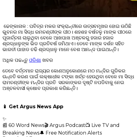
ଢେଙ୍କାନାଳ : ପବିତ୍ର ମକର ସଂକ୍ରାନ୍ତୀରେ ଉତ୍ସବମୂଖର ହୋଇ ଉଠିଛି
ଭୁବନର ମା ସିଦ୍ଧ ରମଚଣ୍ଡୀଙ୍କ ପୀଠ। ଶହଶହ ବର୍ଷତଳୁ ମାଙ୍କ ପୀଠରେ
ପୂଜାର୍ଚ୍ଚନା ଚାଲୁଥିବା ବେଳେ ଆଖପାଖ ଅଞ୍ଚଳରୁ ହଜାର ହଜାଳ
ଶ୍ରଦ୍ଧାଳୁଙ୍କ ଭିଡ ପ୍ରତିବର୍ଷ ଜମିଥାଏ। ତେବେ ମାଙ୍କ ଦର୍ଶନ ସହିତ
ଭାରତୀ ପାହାଡ ଚଢି ଶ୍ରଦ୍ଧାଳୁ ମାନେ ବେଶ ଆନନ୍ଦ ପାଇଥାନ୍ତି।
ଅଧିକ ପଢନ୍ତୁ
ଓଡିଶା
ଖବର
ତେବେ ବର୍ତ୍ତମାନ ରାଜ୍ୟର କୋଣଅନୁକୋଣରେ ମଠ ମନ୍ଦିର ଗୁଡିକର
ଉନ୍ନତି କରଣ ପାଇଁ ଲକ୍ଷାଧୀକ ଟଙ୍କା ଖର୍ଚ୍ଚ ହେଉଥିବା ବେଳେ ମା ସିଦ୍ଧ
ରାମଚଣ୍ଡୀଙ୍କ ମନ୍ଦିର ପ୍ରତି ସରକାଙ୍କର ଦୃଷ୍ଟି ନପଡିବାକୁ ନେଇ
ଅଞ୍ଚଳବାସୀ କ୍ଷୋବ ପ୍ରକାଶ କରିଛନ୍ତି।
📱 Get Argus News App
✨
📰 60 Word News
🎬 Argus Podcast
📺 Live TV and
Breaking News
🔔 Free Notification Alerts