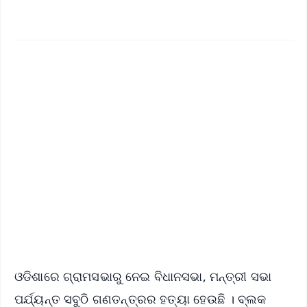
✨
📱 Get Argus News App
📰 60 Word News
🎬 Argus Podcast
📺 Live TV and Breaking News
🔔 Free Notification Alerts
Download Free:
Android - Scan QR
iOS - Scan QR
ଓଡିଶାରେ ଗ୍ରାମସଭାରୁ ନେଇ ବିଧାନସଭା, ମନ୍ତ୍ରୀ ସଭା
ପର୍ଯ୍ୟନ୍ତ ସବୁଠି ଗଣତନ୍ତ୍ରର ହତ୍ୟା ହେଉଛି । ବ୍ଲକ