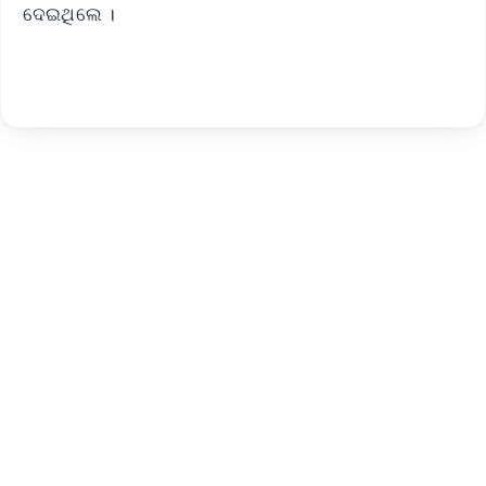
ଦେଇଥିଲେ ।