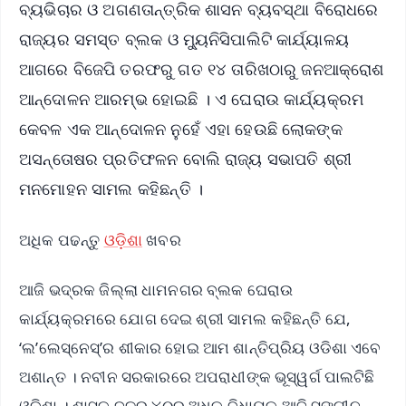
ବ୍ୟଭିଚାର ଓ ଅଗଣତାନ୍ତ୍ରିକ ଶାସନ ବ୍ୟବସ୍ଥା ବିରୋଧରେ
ରାଜ୍ୟର ସମସ୍ତ ବ୍ଲକ ଓ ମ୍ୟୁନିସିପାଲିଟି କାର୍ଯ୍ୟାଳୟ
ଆଗରେ ବିଜେପି ତରଫରୁ ଗତ ୧୪ ତାରିଖଠାରୁ ଜନଆକ୍ରୋଶ
ଆନ୍ଦୋଳନ ଆରମ୍ଭ ହୋଇଛି । ଏ ଘେରାଉ କାର୍ଯ୍ୟକ୍ରମ
କେବଳ ଏକ ଆନ୍ଦୋଳନ ନୁହେଁ ଏହା ହେଉଛି ଲୋକଙ୍କ
ଅସନ୍ତୋଷର ପ୍ରତିଫଳନ ବୋଲି ରାଜ୍ୟ ସଭାପତି ଶ୍ରୀ
ମନମୋହନ ସାମଲ କହିଛନ୍ତି ।
ଅଧିକ ପଢନ୍ତୁ
ଓଡ଼ିଶା
ଖବର
ଆଜି ଭଦ୍ରକ ଜିଲ୍ଲା ଧାମନଗର ବ୍ଲକ ଘେରାଉ
କାର୍ଯ୍ୟକ୍ରମରେ ଯୋଗ ଦେଇ ଶ୍ରୀ ସାମଲ କହିଛନ୍ତି ଯେ,
‘ଲ’ଲେସ୍‌ନେସ୍‌’ର ଶୀକାର ହୋଇ ଆମ ଶାନ୍ତିପ୍ରିୟ ଓଡିଶା ଏବେ
ଅଶାନ୍ତ । ନବୀନ ସରକାରରେ ଅପରାଧୀଙ୍କ ଭୂସ୍ୱର୍ଗ ପାଲଟିଛି
ଓଡିଶା । ଶାସକ ଦଳର ୪୦ରୁ ଅଧିକ ବିଧାୟକ ଆଜି ସଙ୍ଗୀନ