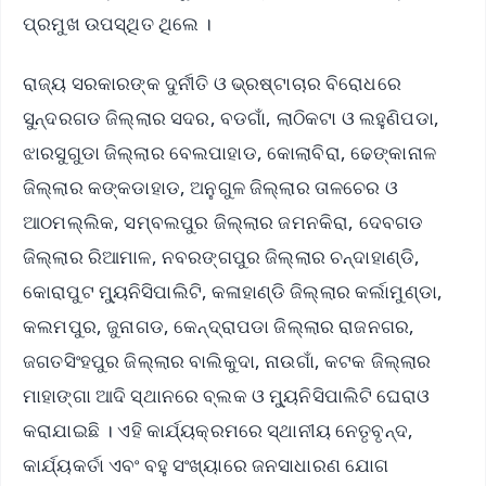
ପ୍ରମୁଖ ଉପସ୍ଥିତ ଥିଲେ ।
ରାଜ୍ୟ ସରକାରଙ୍କ ଦୁର୍ନୀତି ଓ ଭ୍ରଷ୍ଟାଚାର ବିରୋଧରେ
ସୁନ୍ଦରଗଡ ଜିଲ୍ଲାର ସଦର, ବଡଗାଁ, ଲାଠିକଟା ଓ ଲହୁଣିପଡା,
ଝାରସୁଗୁଡା ଜିଲ୍ଲାର ବେଲପାହାଡ, କୋଲାବିରା, ଢେଙ୍କାନାଳ
ଜିଲ୍ଲାର କଙ୍କଡାହାଡ, ଅନୁଗୁଳ ଜିଲ୍ଲାର ତାଳଚେର ଓ
ଆଠମଲ୍ଲିକ, ସମ୍ବଲପୁର ଜିଲ୍ଲାର ଜମନକିରା, ଦେବଗଡ
ଜିଲ୍ଲାର ରିଆମାଳ, ନବରଙ୍ଗପୁର ଜିଲ୍ଲାର ଚନ୍ଦାହାଣ୍ଡି,
କୋରାପୁଟ ମ୍ୟୁନିସିପାଲିଟି, କଳାହାଣ୍ଡି ଜିଲ୍ଲାର କର୍ଲାମୁଣ୍ଡା,
କଲମପୁର, ଜୁନାଗଡ, କେନ୍ଦ୍ରାପଡା ଜିଲ୍ଲାର ରାଜନଗର,
ଜଗତସିଂହପୁର ଜିଲ୍ଲାର ବାଲିକୁଦା, ନାଉଗାଁ, କଟକ ଜିଲ୍ଲାର
ମାହାଙ୍ଗା ଆଦି ସ୍ଥାନରେ ବ୍ଲକ ଓ ମ୍ୟୁନିସିପାଲିଟି ଘେରାଓ
କରାଯାଇଛି । ଏହି କାର୍ଯ୍ୟକ୍ରମରେ ସ୍ଥାନୀୟ ନେତୃବୃନ୍ଦ,
କାର୍ଯ୍ୟକର୍ତା ଏବଂ ବହୁ ସଂଖ୍ୟାରେ ଜନସାଧାରଣ ଯୋଗ