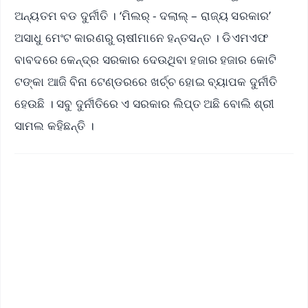
ଅନ୍ୟତମ ବଡ ଦୁର୍ନୀତି । ‘ମିଲର୍ - ଦଲାଲ୍ – ରାଜ୍ୟ ସରକାର’
ଅସାଧୁ ମେଂଟ କାରଣରୁ ଚାଷୀମାନେ ହନ୍ତସନ୍ତ । ଡିଏମଏଫ
ବାବଦରେ କେନ୍ଦ୍ର ସରକାର ଦେଉଥିବା ହଜାର ହଜାର କୋଟି
ଟଙ୍କା ଆଜି ବିନା ଟେଣ୍ଡରରେ ଖର୍ଚ୍ଚ ହୋଇ ବ୍ୟାପକ ଦୁର୍ନୀତି
ହେଉଛି । ସବୁ ଦୁର୍ନୀତିରେ ଏ ସରକାର ଲିପ୍ତ ଅଛି ବୋଲି ଶ୍ରୀ
ସାମଲ କହିଛନ୍ତି ।