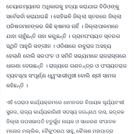
ଚେୟାରମ୍ୟାନର ଅଧିକାରକୁ ହତ୍ୟା କରାଯାଇ ବିଡିଓଙ୍କୁ
ସର୍ବେସର୍ବା କରାଯାଇଛି । ସେହିଭଳି ଜିଲ୍ଲା ସ୍ତରରେ ଜିଲ୍ଲା
ପରିଷଦମାନଙ୍କର କିଛି କ୍ଷମତା ନାହିଁ । ଜିଲ୍ଲାପାଳମାନେ
ଯାହା ଚାହୁଁଛନ୍ତି ତାହା କରୁଛନ୍ତି । ଗ୍ରାମପଂଚାୟତ ସ୍ତରର
ସ୍ଥିତି ଆହୁରି ସଙ୍ଗୀନ । ଓଡିଶାରେ ବାବୁରାଜ ଅସହ୍ୟ
ହେଲାଣି ବୋଲି ସରପଂଚ ଓ ସମିତି ସଭ୍ୟମାନେ ରାଜରାସ୍ତାରେ
ଧାରଣା ଦେଉଛନ୍ତି । ରାଜ୍ୟରେ ଗଣତନ୍ତ୍ର ଓ ପଂଚାୟତରାଜ
ବ୍ୟବସ୍ଥା ସଂପୂର୍ଣ୍ଣ ଧ୍ୱଂସାଭୀମୁଖୀ ବୋଲି ଶ୍ରୀ ସାମଲ
କହିଛନ୍ତି ।
ଏହି ଘେରାଓ କାର୍ଯ୍ୟକ୍ରମରେ ଧାମନଗର ବିଧାୟକ ସୂର୍ଯ୍ୟବଂଶୀ
ସୁରଜ, ରାଜ୍ୟ କାର୍ଯ୍ୟକାରିଣୀ ସଦସ୍ୟ ଜଗନ୍ନାଥ ଦାସ, ଭଦ୍ରକ
ଜିଲ୍ଲା ଉପସଭାପତି ଚତୁର୍ଭୁଜ ନାୟକ ଓ ସାଧାରଣ ସଂପାଦକ
ମନୋଜ ମଲ୍ଲିକ, ବୈକୁଂଠନାଥ ସାହୁ, କୈଳାଶ ମହାପାତ୍ର