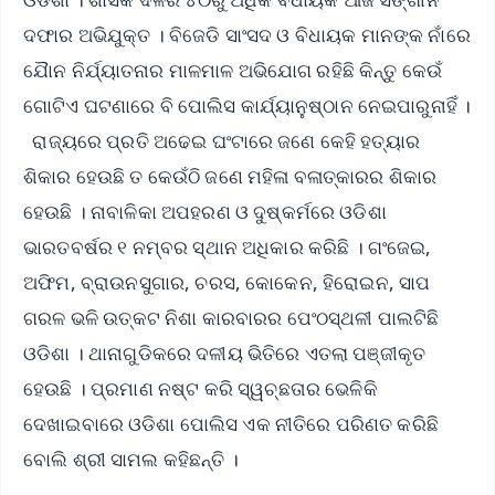
ଦଫାର ଅଭିଯୁକ୍ତ । ବିଜେଡି ସାଂସଦ ଓ ବିଧାୟକ ମାନଙ୍କ ନାଁରେ
ଯୈାନ ନିର୍ଯ୍ୟାତନାର ମାଳମାଳ ଅଭିଯୋଗ ରହିଛି କିନ୍ତୁ କେଉଁ
ଗୋଟିଏ ଘଟଣାରେ ବି ପୋଲିସ କାର୍ଯ୍ୟାନୁଷ୍ଠାନ ନେଇପାରୁନାହିଁ ।
ରାଜ୍ୟରେ ପ୍ରତି ଅଢେଇ ଘଂଟାରେ ଜଣେ କେହି ହତ୍ୟାର
ଶିକାର ହେଉଛି ତ କେଉଁଠି ଜଣେ ମହିଳା ବଳାତ୍କାରର ଶିକାର
ହେଉଛି । ନାବାଳିକା ଅପହରଣ ଓ ଦୁଷ୍କର୍ମରେ ଓଡିଶା
ଭାରତବର୍ଷର ୧ ନମ୍ବର ସ୍ଥାନ ଅଧିକାର କରିଛି । ଗଂଜେଇ,
ଅଫିମ, ବ୍ରାଉନସୁଗାର, ଚରସ, କୋକେନ, ହିରୋଇନ, ସାପ
ଗରଳ ଭଳି ଉତ୍କଟ ନିଶା କାରବାରର ପେଂଠସ୍ଥଳୀ ପାଲଟିଛି
ଓଡିଶା । ଥାନାଗୁଡିକରେ ଦଳୀୟ ଭିତିରେ ଏତଲା ପଞ୍ଜୀକୃତ
ହେଉଛି । ପ୍ରମାଣ ନଷ୍ଟ କରି ସ୍ୱଚ୍ଛତାର ଭେଳିକି
ଦେଖାଇବାରେ ଓଡିଶା ପୋଲିସ ଏକ ନୀତିରେ ପରିଣତ କରିଛି
ବୋଲି ଶ୍ରୀ ସାମଲ କହିଛନ୍ତି ।