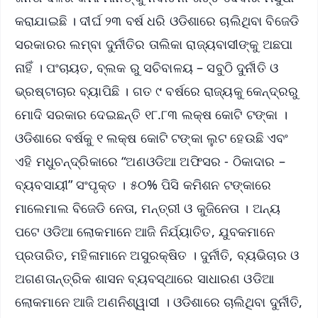
କରାଯାଇଛି । ଦୀର୍ଘ ୨୩ ବର୍ଷ ଧରି ଓଡିଶାରେ ଚାଲିଥିବା ବିଜେଡି
ସରକାରର ଲମ୍ବା ଦୁର୍ନୀତିର ତାଲିକା ରାଜ୍ୟବାସୀଙ୍କୁ ଅଛପା
ନାହିଁ । ପଂଚାୟତ, ବ୍ଲକ ରୁ ସଚିବାଳୟ – ସବୁଠି ଦୁର୍ନୀତି ଓ
ଭ୍ରଷ୍ଟାଚାର ବ୍ୟାପିଛି । ଗତ ୯ ବର୍ଷରେ ରାଜ୍ୟକୁ କେନ୍ଦ୍ରରୁ
ମୋଦି ସରକାର ଦେଇଛନ୍ତି ୧୮.୮୩ ଲକ୍ଷ କୋଟି ଟଙ୍କା ।
ଓଡିଶାରେ ବର୍ଷକୁ ୧ ଲକ୍ଷ କୋଟି ଟଙ୍କା ଲୁଟ ହେଉଛି ଏବଂ
ଏହି ମଧୁଚନ୍ଦ୍ରିକାରେ “ଅଣଓଡିଆ ଅଫିସର - ଠିକାଦାର –
ବ୍ୟବସାୟୀ” ସଂପୃକ୍ତ । ୫୦% ପିସି କମିଶନ ଟଙ୍କାରେ
ମାଲେମାଲ ବିଜେଡି ନେତା, ମନ୍ତ୍ରୀ ଓ କୁଜିନେତା । ଅନ୍ୟ
ପଟେ ଓଡିଆ ଲୋକମାନେ ଆଜି ନିର୍ଯ୍ୟାତିତ, ଯୁବକମାନେ
ପ୍ରତାରିତ, ମହିଳାମାନେ ଅସୁରକ୍ଷିତ । ଦୁର୍ନୀତି, ବ୍ୟଭିଚାର ଓ
ଅଗଣତାନ୍ତ୍ରିକ ଶାସନ ବ୍ୟବସ୍ଥାରେ ସାଧାରଣ ଓଡିଆ
ଲୋକମାନେ ଆଜି ଅଣନିଶ୍ୱାସୀ । ଓଡିଶାରେ ଚାଲିଥିବା ଦୁର୍ନୀତି,