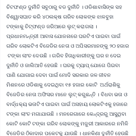
ଚିଟଫଣ୍ଡ ଦୁର୍ନୀତି ସବୁଠାରୁ ବଡ ଦୁର୍ନୀତି । ଓଡିଶାବାସିଙ୍କ ସହ
ବିଶ୍ୱାସଘାତ କରି ୪୦ଲକ୍ଷ ଗରିବ ଲୋକଙ୍କ ଝାଳବୁହା
ଟଙ୍କାକୁ ଚିଟ୍‌ଫଣ୍ଡ ଜରିଆରେ ଲୁଟ୍ କରାଗଲା ।
ପ୍ରଧାନମନ୍ତ୍ରୀ ଆବାସ ଯୋଜନାରେ ଘରଟିଏ ପାଇବା ପାଇଁ
ଗରିବ ଲୋକଟିଏ ବିଜେଡିର ନେତା ଓ ଅପିସରମାନଙ୍କୁ ୨୦ ହଜାର
ଟଙ୍କା ଲାଂଚ ଦେଉଛି । ଗରିବ ହିତାଧିକାରୀଙ୍କୁ ଘର ନ ଦେଇ
ଦୁର୍ନୀତି ଓ ଜାଲିଆତି ହେଉଛି । ଘରକୁ ଟ୍ୟାପ୍ ଯୋଗେ ପିଇବା
ପାଣି ଯୋଗାଇ ଦେବା ପାଇଁ ମୋଦି ସରକାର ଜଳ ଜୀବନ
ମିଶନରେ ଓଡିଶାକୁ ଦେଇଥିବା ୧୫ ହଜାର କୋଟି ଅର୍ଥରାଶିକୁ
ବିଜେଡିର ନେତା ଅଫିସର ମାନେ ଲୁଟ୍ କରୁଛନ୍ତି । ବିଧବା ଭତା ଓ
ବାର୍ଦ୍ଧକ୍ୟ ଭତାଟିଏ ପାଇବା ପାଇଁ ଅସହାୟ ଲୋକଟିଏକୁ ହଜାରେ
ଟଙ୍କା ଲାଂଚ ମଗାଯାଉଛି । ମନରେଗାରେ କେନ୍ଦ୍ରରୁ ଆସୁଥିବା
କୋଟି କୋଟି ଟଙ୍କା ଗରିବ ଲୋକଙ୍କୁ ମଜୁରୀ ଆକାରରେ ନମିଳି
ବିଜେଡିର ଠିକାଦାର ପକେଟକୁ ଯାଉଛି । ଧାନକିଣା ଦୁର୍ନୀତି ହେଉଛି