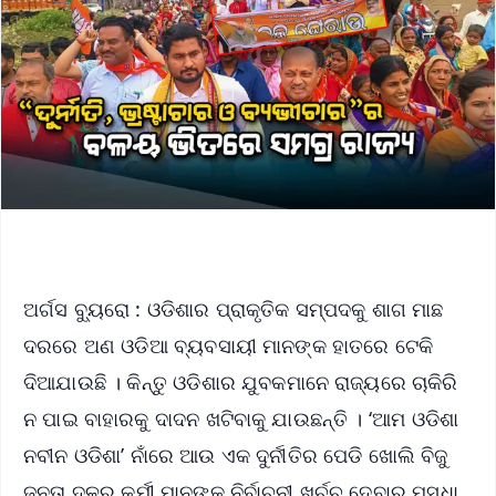
ଅର୍ଗସ ବ୍ୟୁରୋ : ଓଡିଶାର ପ୍ରାକୃତିକ ସମ୍ପଦକୁ ଶାଗ ମାଛ
ଦରରେ ଅଣ ଓଡିଆ ବ୍ୟବସାୟୀ ମାନଙ୍କ ହାତରେ ଟେକି
ଦିଆଯାଉଛି । କିନ୍ତୁ ଓଡିଶାର ଯୁବକମାନେ ରାଜ୍ୟରେ ଚାକିରି
ନ ପାଇ ବାହାରକୁ ଦାଦନ ଖଟିବାକୁ ଯାଉଛନ୍ତି । ‘ଆମ ଓଡିଶା
ନବୀନ ଓଡିଶା’ ନାଁରେ ଆଉ ଏକ ଦୁର୍ନୀତିର ପେଡି ଖୋଲି ବିଜୁ
ଜନତା ଦଳର କର୍ମୀ ମାନଙ୍କୁ ନିର୍ବାଚନୀ ଖର୍ଚ୍ଚ ଦେବାର ମସୁଧା