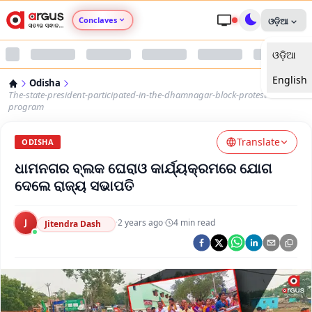
Conclaves
ଓଡ଼ିଆ
ଓଡ଼ିଆ
Argus Agri Vikas
English
Odisha
Argus Nari Shakti
The-state-president-participated-in-the-dhamnagar-block-protest-
program
Argus Education Next
Translate
ODISHA
ଧାମନଗର ବ୍ଲକ ଘେରାଓ କାର୍ଯ୍ୟକ୍ରମରେ ଯୋଗ
Argus Health Connect
ଦେଲେ ରାଜ୍ୟ ସଭାପତି
Argus Swaad Odisha
J
·
2 years ago
·
4
min read
Jitendra Dash
Argus Chalo Dekhein Apna Desh