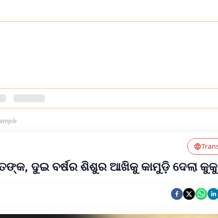
temple
Tran
ତଙ୍କ, ଦୁଇ ବର୍ଷର ଶିଶୁର ଆଖିକୁ କାମୁଡ଼ି ଦେଲା କୁକ