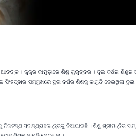
କ ଆତଙ୍କ । କୁକୁର କାମୁଡ଼ାରେ ଶିଶୁ ଗୁରୁତ୍ବର । ଦୁଇ ବର୍ଷର ଶିଶୁର 
ଳେ ସିଂହଦ୍ଵାର ସମ୍ମୁଖରେ ଦୁଇ ବର୍ଷର ଶିଶକୁ କାମୁଡି ଦେଇଥିଲା ବୁଲା
ନିକଟସ୍ଥ ସ୍ବାସ୍ଥ୍ୟକେନ୍ଦ୍ରକୁ ନିଆଯାଇଛି । ଶିଶୁ ଶ୍ରୀମନ୍ଦିର ସାମ
ଠାତ୍ ଶିଶୁକୁ କାମୁଡ଼ି ଦେଇଥିଲା ।