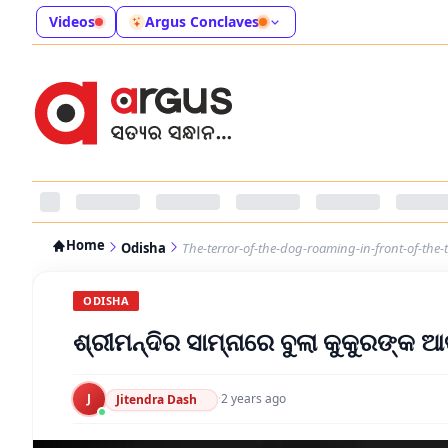
Videos
Argus Conclaves
Home
Odisha
The-terror-of-the-dog-roaming-in-front-of-the-
ODISHA
ଶ୍ରୀମନ୍ଦିର ସାମ୍ନାରେ ବୁଲା କୁକୁରଙ୍କ ଆ
J
·
2 years ago
Jitendra Dash