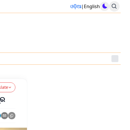
ଓଡ଼ିଆ
|
English
slate
ୁର