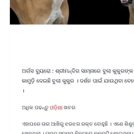
ଅର୍ଗସ ବ୍ୟୁରୋ : ଶ୍ରୀମନ୍ଦିର ସାମ୍ନାରେ ବୁଲା କୁକୁରଙ୍
କାମୁଡ଼ି ଦେଇଛି ବୁଲା କୁକୁର । ଦର୍ଶନ ପାଇଁ ଯାଉଥିବା ବେ
।
ଅଧିକ ପଢନ୍ତୁ
ଓଡ଼ିଶା
ଖବର
ଏହାପରେ ତାର ଆଖିରୁ ଝରଝର ରକ୍ତ ବୋହୁଛି । ଏଣେ ଶିଶୁକୁ 
ଖେଳୁଥିଲା । ଗରୁଡ଼ ସ୍ତମ୍ଭ ନିକଟରେ କୁକୁରଟି ଶୋଇଥିଲା। ହ