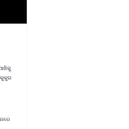
ଆଖିକୁ
 କୁକୁର
୍ନାରେ